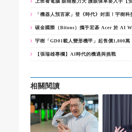
上班看電腦 眼睛壓力大 護眼保單要入手【
「機器人預言家」登《時代》封面！宇樹科技
碳金國際（Bitons）攜手宏碁 Acer 於 AI W
宇樹「GD01載人變形機甲」起售價1,80
【張瑞雄專欄】AI時代的機遇與挑戰
相關閱讀
PR