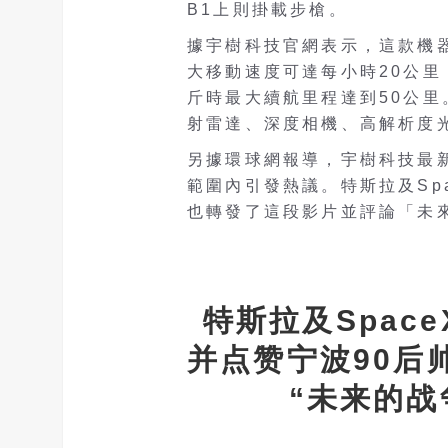
B1上則掛載步槍。
據宇樹科技官網表示，這款機
大移動速度可達每小時20公里
斤時最大續航里程達到50公里
射雷達、深度相機、高解析度
另據環球網報導，宇樹科技最新
範圍內引發熱議。特斯拉及Spac
也轉發了這段影片並評論「未
特斯拉及Spac
并点赞宁波90后
“未来的战