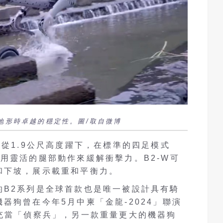
地形時卓越的穩定性。圖/取自微博
立從1.9公尺高度躍下，在標準的四足模式
用靈活的腿部動作來緩解衝擊力。B2-W可
和下坡，展示載重和平衡力。
的B2系列是全球首款也是唯一被設計具有騎
器狗曾在今年5月中柬「金龍-2024」聯演
中充當「偵察兵」，另一款重量更大的機器狗