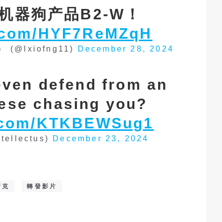
机器狗产品B2-W！
er.com/HYF7ReMZqH
 (@lxiofng11)
December 28, 2024
even defend from an
hese chasing you?
r.com/KTKBEWSug1
ntellectus)
December 23, 2024
斯克
轉發影片