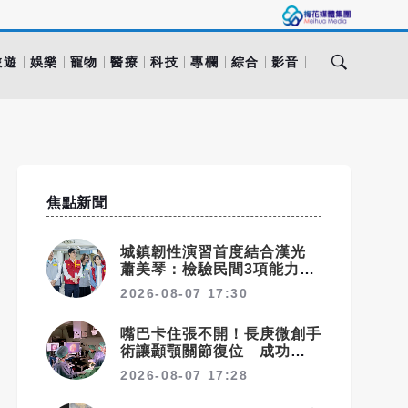
旅遊
娛樂
寵物
醫療
科技
專欄
綜合
影音
焦點新聞
城鎮韌性演習首度結合漢光
蕭美琴：檢驗民間3項能力展
現防衛韌性（已完稿）
2026-08-07 17:30
嘴巴卡住張不開！長庚微創手
術讓顳顎關節復位 成功率達
97%
2026-08-07 17:28