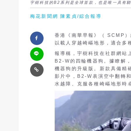
宇樹科技的B2系列是全球首款，也是唯一具有
梅花新聞網 陳素貞/綜合報導
香港
《南華早報》（
SCMP
以載人穿越崎嶇地形，適合多
報導稱，宇樹科技在社群網站
B2-W的四輪機器狗。據瞭解
機器狗的升級版。新款具備精
影片中，B2-W表演空中翻轉
水越障、克服各種崎嶇地形時