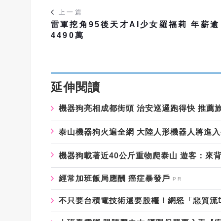
上一篇
雷軍挖角95後天才AI少女羅福莉 年薪逾
4490萬
延伸閱讀
機器狗亮相成都街頭 治安巡邏跑得快 推薦
泰山機器狗火遍全網 大陸人形機器人將進
機器狗載著近40公斤重物爬泰山 遊客：來
經常加班飯局應酬 癌症暴發戶
不只要台積電技術還要股權！網怒「惡質流