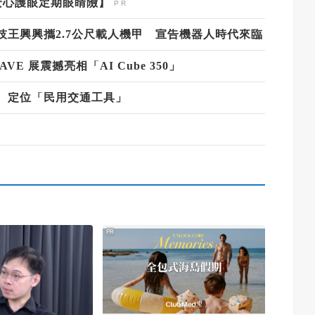
安心護眼定期眼睛險】
王興興攜2.7公尺載人機甲 宣告機器人時代來臨
AVE 展震撼亮相「AI Cube 350」
0萬 定位「民用交通工具」
PR