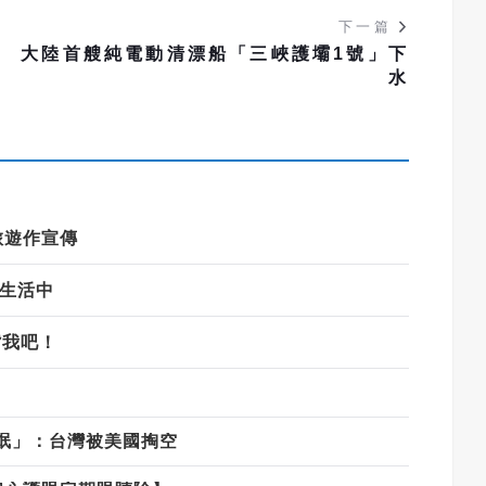
下一篇
大陸首艘純電動清漂船「三峽護壩1號」下
水
旅遊作宣傳
入生活中
背我吧！
氓」：台灣被美國掏空