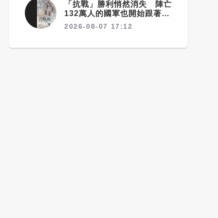
「抗戰」勝利悄然消失 陣亡
132萬人的國軍也開始跟著賴
清德喊「終戰」了
2026-08-07 17:12