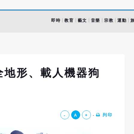
即時
教育
藝文
音樂
宗教
運動
全地形、載人機器狗
列印
-
A
+