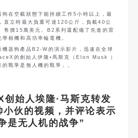
器狗在空載狀態下能持續工作5小時以上，最
，直立時最大負重可達120公斤，負載40公
。售價15萬美元。B2系列還配備了先進的雷
光學相機和高功率輪電機。
機器狗產品B2-W的演示影片，迅速在全球
eX的創始人伊隆•馬斯克（Elon Musk ）
來的戰爭是無人機的戰爭」。
eX创始人埃隆·马斯克转发
帅小伙的视频，并评论表示
争是无人机的战争”