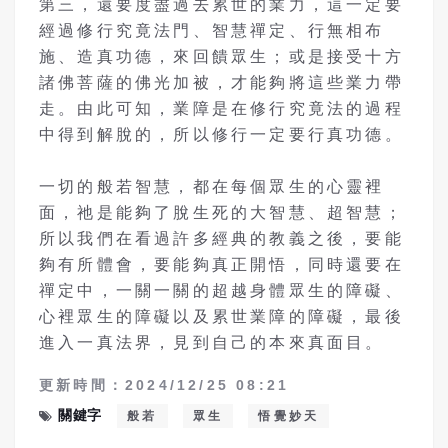
第三，還要度盡過去累世的業力，這一定要
經過修行究竟法門、智慧禪定、行無相布
施、造真功德，來回饋眾生；或是接受十方
諸佛菩薩的佛光加被，才能夠將這些業力帶
走。由此可知，業障是在修行究竟法的過程
中得到解脫的，所以修行一定要行真功德。
一切的般若智慧，都在每個眾生的心靈裡
面，祂是能夠了脫生死的大智慧、超智慧；
所以我們在看過許多經典的教義之後，要能
夠有所體會，要能夠真正開悟，同時還要在
禪定中，一關一關的超越身體眾生的障礙、
心裡眾生的障礙以及累世業障的障礙，最後
進入一真法界，見到自己的本來真面目。
更新時間：2024/12/25 08:21
關鍵字
般若
眾生
悟覺妙天