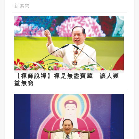
新素簡
【禪師說禪】禪是無盡寶藏 讓人獲
益無窮