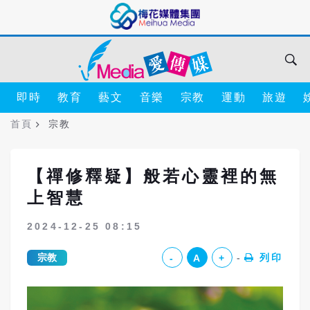
即時
教育
藝文
音樂
宗教
運動
旅遊
首頁
宗教
【禪修釋疑】般若心靈裡的無
上智慧
2024-12-25 08:15
宗教
列印
-
A
+