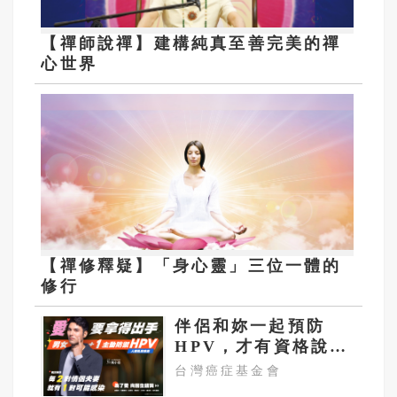
【禪師說禪】建構純真至善完美的禪
心世界
【禪修釋疑】「身心靈」三位一體的
修行
伴侶和妳一起預防
HPV，才有資格說愛
妳！
台灣癌症基金會