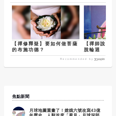
【禪修釋疑】要如何做菩薩
【禪師說禪】
的布施功德？
脫輪迴
Recommended by
焦點新聞
月球地圖重畫了！嫦娥六號改寫43億
年歷史 人類首度「看見」月球深部