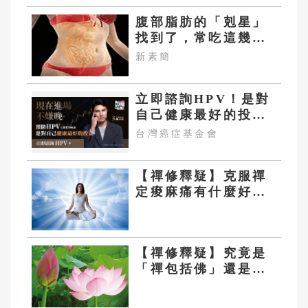
腹部脂肪的「剋星」
找到了，常吃這幾
物，吃走大肚囊，瘦
新素簡
出小蠻腰
立即諮詢HPV！是對
自己健康最好的投
資，把握現在不嫌
台灣癌症基金會
晚！
【禪修釋疑】克服禪
定痠麻痛有什麼好
處？
【禪修釋疑】究竟是
「禪包括佛」還是
「佛包括禪」