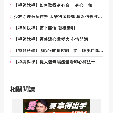
【禪師說禪】如何取得身心合一 身心一如
少林寺迎來新住持 印樂法師接棒 釋永信被註銷戒牒
【禪師說禪】當下開悟 智破無明
【禪師說禪】禪修讓心量變大 心情開朗
【禪與科學】 禪定+飲食控制 從「細胞自噬」談起的現代養生觀
【禪與科學】從人體氣場能量看印心禪法十脈輪禪定
相關閱讀