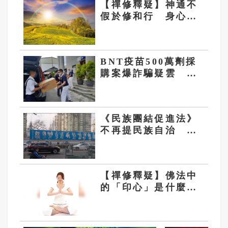
【禪修釋疑】神通不
假於修和行 身心清
淨自然而得
BNT疫苗500萬劑採
購案爆詐騙疑雲 慈
濟首發聲明：痛心遺
憾 配合司法將追究
權益
《民族團結促進法》
不再提民族自治 要
用中華民族取代56個
民族劃分
【禪修釋疑】佛法中
的「印心」是什麼意
思？