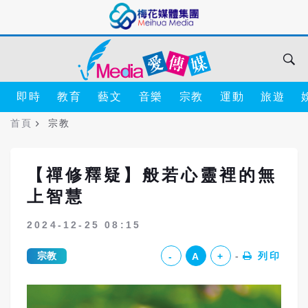
即時
教育
藝文
音樂
宗教
運動
旅遊
首頁
宗教
【禪修釋疑】般若心靈裡的無
上智慧
2024-12-25 08:15
宗教
列印
-
A
+