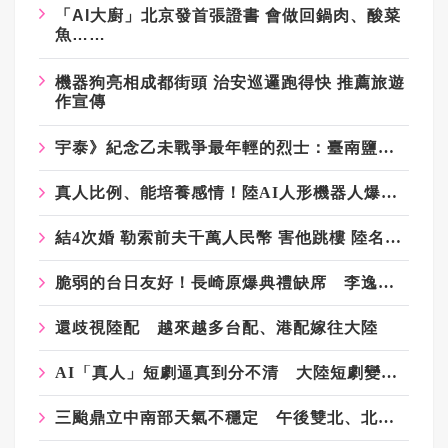
「AI大廚」北京發首張證書 會做回鍋肉、酸菜
魚……
機器狗亮相成都街頭 治安巡邏跑得快 推薦旅遊
作宣傳
宇泰》紀念乙未戰爭最年輕的烈士：臺南鹽水的「七歲姑娘廟」
真人比例、能培養感情！陸AI人形機器人爆單1.3萬台 最貴99萬人民幣
結4次婚 勒索前夫千萬人民幣 害他跳樓 陸名校校花被判12年
脆弱的台日友好！長崎原爆典禮缺席 李逸洋抗議「矮化國格」：日媒揭長崎特殊安排
還歧視陸配 越來越多台配、港配嫁往大陸
AI「真人」短劇逼真到分不清 大陸短劇變天 產業加速洗牌
三颱鼎立中南部天氣不穩定 午後雙北、北部山區留意大雨