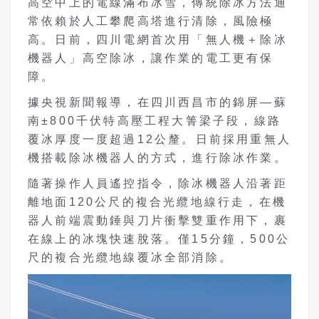
高空中上的電線滿布冰雪，傳統除冰方法通
常依賴於人工攀爬高塔進行清除
，風險極
高。日前，四川電網首次用「無人機＋除冰
機器人」高空除冰，讓作業的電工更有保
障。
據央視新聞報導，在四川西昌市的錦屏—蘇
南±800千伏特高壓工程大箐梁子段，線路
覆冰厚度一度超過12公釐。日前採用重無人
機搭載
除冰機器人
的方式，進行除冰作業。
隨著操作人員遙控指令，除冰機器人沿著距
離地面120公尺的複合光纜地線行走，在機
器人前端震動錘與刀片衝擊雙重作用下，裹
在線上的冰塊快速脫落。僅15分鐘，500公
尺的複合光纜地線覆冰全部消除。