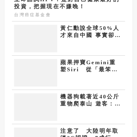
投資，把握現在不嫌晚！
台灣癌症基金會
黃仁勳說全球50%人
才來自中國 事實卻
是：最頂尖的都不在
中國
蘋果押寶Gemini重
塑Siri 從「最笨聊
天機器人」到AI入口
收費站
機器狗載著近40公斤
重物爬泰山 遊客：來
背我吧！
注意了 大陸明年取