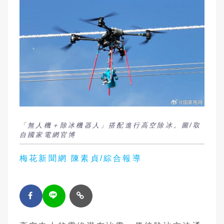
「無人機＋除冰機器人」搭配進行高空除冰。圖/取
自國家電網官博
梅花新聞網 陳素貞/綜合報導