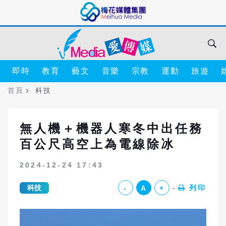
即時
教育
藝文
音樂
宗教
運動
旅遊
首頁
科技
無人機＋機器人寒冬中出任務
百公尺高空上為電線除冰
2024-12-24 17:43
科技
列印
-
A
+