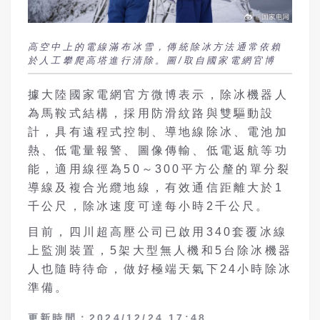
高空中上的電線滿布冰雪，傳統除冰方法通常依賴
於人工攀爬高塔進行清除。圖/取自國家電網官博
據大陸國家電網官方微博表示，除冰機器人
為馬鞍式結構，採用防滑紋路與雙驅動設
計，具有遠程式控制、導地線除冰、電池加
熱、低電量報警、圖像傳輸、低電返航等功
能，適用線徑為50～300平方公釐的單分裂
導線及複合光纜地線，有效通信距離大於1
千公尺，除冰速度可達每小時2千公尺。
目前，四川超高壓公司已啟用340套覆冰線
上監測裝置，5架大型無人機和5台除冰機器
人也隨時待命，做好極端天氣下24小時除冰
準備。
更新時間：2024/12/24 17:48