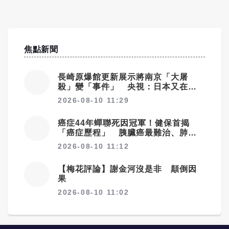
焦點新聞
長崎原爆館更新展示將南京「大屠
殺」變「事件」 央視：日本又在偷
改歷史
2026-08-10 11:29
癌症44年蟬聯死因冠軍！健保首揭
「癌症歷程」 胰臟癌最難治、肺癌
驚見院際差41.8個百分點
2026-08-10 11:12
【梅花評論】謝金河沒是非 顛倒因
果
2026-08-10 11:02