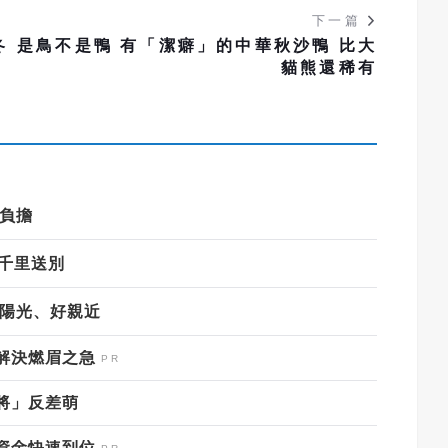
下一篇
冬
是鳥不是鴨 有「潔癖」的中華秋沙鴨 比大
貓熊還稀有
的負擔
赴千里送別
樣陽光、好親近
解決燃眉之急
將」反差萌
資金快速到位