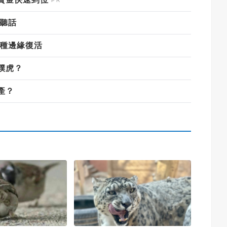
愛聽話
絕種邊緣復活
撲虎？
產？