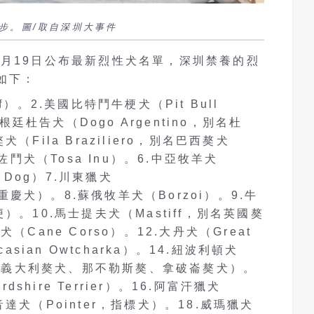
步。圖/取自深圳大事件
月19日公布最新烈性犬名單，深圳禁養的烈
如下：
iff）。2.美國比特鬥牛梗犬（Pit Bull
根廷杜告犬（Dogo Argentino，別名杜
Fila Braziliero，別名巴西獒犬
5.土佐鬥犬（Tosa Inu）。6.中亞牧羊犬
rd Dog）7.川東獵犬
名重慶犬）。8.蘇俄牧羊犬（Borzoi）。9.牛
牛梗）。10.馬士提夫犬（Mastiff，別名英國獒
Cane Corso）。12.大丹犬（Great
asian Owtcharka）。14.紐波利頓犬
ff，別名義大利獒犬、那不勒斯獒、拿破崙獒犬）。
dshire Terrier）。16.阿富汗獵犬
.波音達犬（Pointer，指標犬）。18.威瑪獵犬