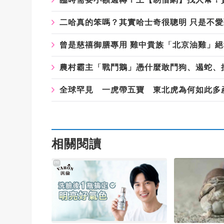
二哈真的笨嗎？其實哈士奇很聰明 只是不
曾是慈禧御膳專用 雞中貴族「北京油雞」
農村霸主「戰鬥鵝」憑什麼敢鬥狗、遏蛇、
全球罕見 一虎帶五寶 東北虎為何如此多
相關閱讀
PR