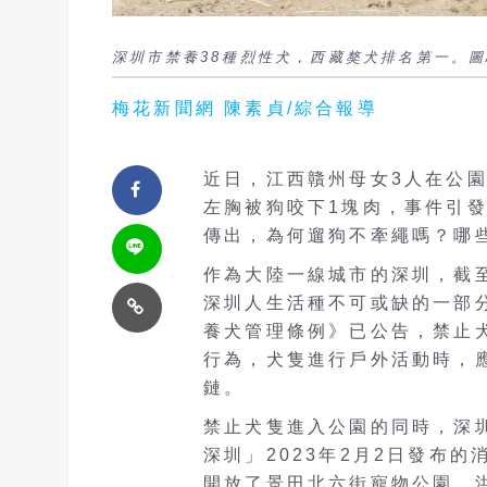
深圳市禁養38種烈性犬，西藏獒犬排名第一。圖
梅花新聞網 陳素貞/綜合報導
近日，江西贛州母女3人在公
左胸被狗咬下1塊肉，事件引
傳出，為何遛狗不牽繩嗎？哪
作為大陸一線城市的深圳，截至
深圳人生活種不可或缺的一部
養犬管理條例》已公告，禁止
行為，犬隻進行戶外活動時，
鏈。
禁止犬隻進入公園的同時，深
深圳」2023年2月2日發布
開放了景田北六街寵物公園、