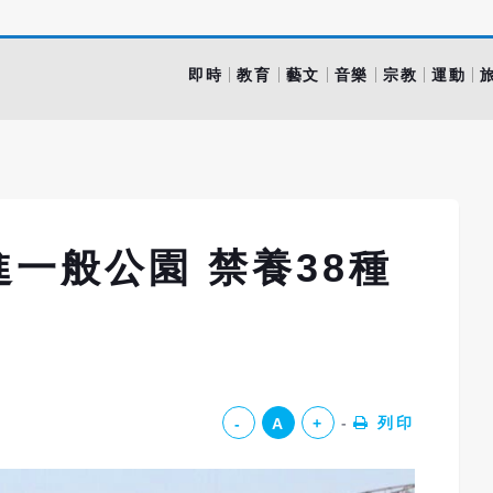
即時
教育
藝文
音樂
宗教
運動
一般公園 禁養38種
列印
-
A
+