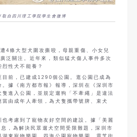
/取自四川理工學院學生會微博
園遭4條大型犬圍攻撕咬，母親重傷、小女兒
發廣泛關注。近年來，類似猛犬傷人事件多次
些烈性犬不能養？
目前，已建成1290個公園。逛公園已成為
分。據《南方都市報》報導，深圳在《深圳市
犬隻進入公園，並規定遛狗「不牽繩」是違法
應當由成年人牽領，為犬隻攜帶號牌、束犬
圳也考慮到了寵物友好空間的建設。據「美麗
的消息，為解決民眾遛犬空間受限難題，深圳市
洪湖東寵物樂園、四海公園寵物樂園、靈芝街