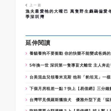
上一篇
漁夫最愛牠的大嘴巴 萬隻野生鸕鷀偏愛
季深圳灣
延伸閱讀
養貓養狗不要衝動 你的快樂不能變成爸媽
5年換一世 深圳第一隻導盲犬離世 主人奔
台美混血兒領養米克斯 他和「豹坦克」一
下個月房租差一點？快上【易借網】三分鐘
台灣罕見俄羅斯獵狼犬 優雅外型下是「猛
臨時需要小額週轉？上【易借網】找人幫！