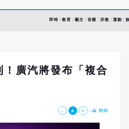
即時
教育
藝文
音樂
宗教
運動
飛到！廣汽將發布「複合
列印
-
A
+