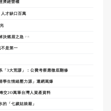
經濟經營權
 人才缺口百萬
光
解決燃眉之急
戰不是第一
系「3大荒謬」：公費考察應徹底翻修
清學生情緒壓力源」遭網罵爆
轉交2O萬筆台灣人資產資料
水的「七歲姑娘廟」