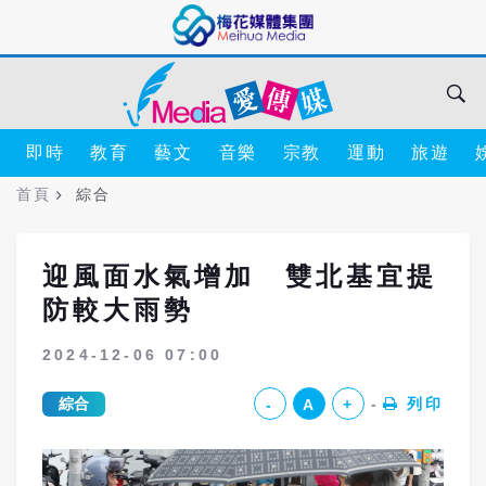
即時
教育
藝文
音樂
宗教
運動
旅遊
首頁
綜合
迎風面水氣增加 雙北基宜提
防較大雨勢
2024-12-06 07:00
綜合
列印
-
A
+