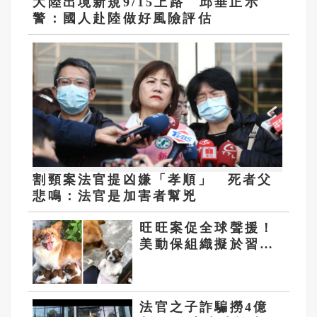
大陸出境新規9/15上路 邱垂正示
警：國人赴陸做好風險評估
割頸案法官提凶嫌「孝順」 死者父
悲鳴：法官是加害者幫兇
旺旺案促全球聲援！
美動保組織擬於習近
平訪美發起集會、籲
終止揭陽姐妹市
法官之子詐騙撈4億