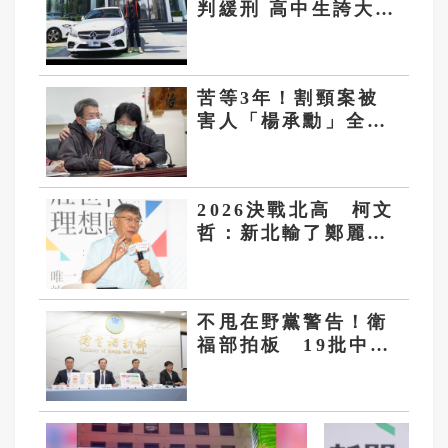
判緩刑 高中生誇大資
料被5醫大除名 公理
何在？
苦等3年！割頸案被
害人「楊承勳」全名
獲准公開 乾妹稱高
額賠償恐毀她未來
2026決戰北高 柯文
哲：新北輸了鄭麗文
就慘 高雄丟了賴清
德脫褲子
不甩在野黨警告！衛
福部拍板 19批中聯
油品重新上架