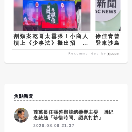
割頸案乾哥太囂張！小商人
徐佳青曾喊
槓上《少事法》擬出招 網
登東沙島被
挺：替天行道
人回應了
Recommended by
焦點新聞
蕭萬長任張啓楷競總榮譽主委 贈紀
念錶勉「珍惜時間、認真打拚」
2026-08-06 21:37