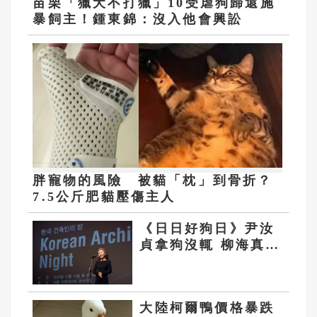
苗栗「獵犬不打獵」10受虐狗歸還施
暴飼主！鍾東錦：沒入他會興訟
胖寵物的風險 被貓「枕」到骨折？
7.5公斤肥貓壓傷主人
《日日好狗日》尹汝
貞拿狗沒輒 柳海真為
愛狗冬天哭3年
大陸柯爾鴨價格暴跌