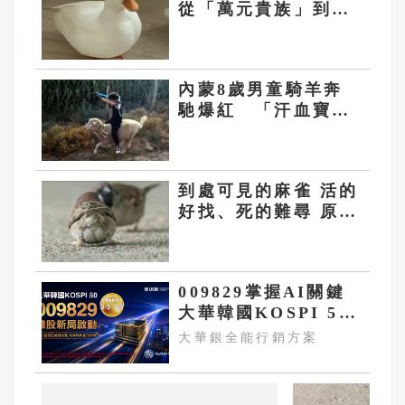
從「萬元貴族」到
「百元甩賣」
內蒙8歲男童騎羊奔
馳爆紅 「汗血寶
羊」氣勢萌翻網友
到處可見的麻雀 活的
好找、死的難尋 原是
自然定律
009829掌握AI關鍵
大華韓國KOSPI 50
今強勢開募
大華銀全能行銷方案