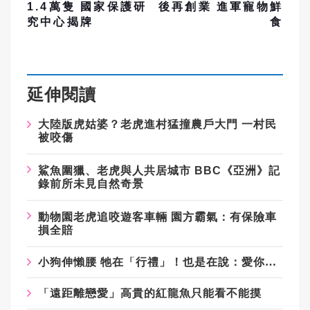
1.4萬隻 國家保護研
後再創業 進軍寵物鮮
究中心揭牌
食
延伸閱讀
大陸版虎姑婆？老虎進村猛撞農戶大門 一村民
被咬傷
鯊魚圍獵、老虎與人共居城市 BBC《亞洲》記
錄前所未見自然奇景
動物園老虎追咬遊客車輛 園方霸氣：有保險車
損全賠
小狗伸懶腰 牠在「行禮」！也是在說：愛你、信任你
「遠距離戀愛」高貴的紅龍魚只能看不能摸