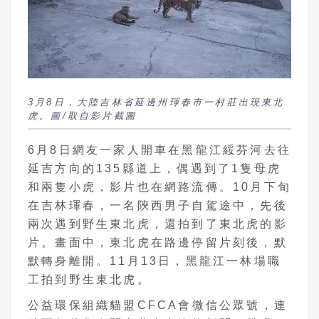
3月8日，大陸吉林省延邊州琿春市一村莊出現東北
虎。圖/取自影片截圖
6月8日網友一家人開車在黑龍江綏芬河去往
延吉方向的135縣道上，偶遇到了1隻母虎
和兩隻小虎，影片也在網路流傳。10月下旬
在吉林琿春，一名陝西男子自駕途中，先後
兩次遇到野生東北虎，還拍到了東北虎的影
片。畫面中，東北虎在路邊停留片刻後，默
默轉身離開。11月13日，黑龍江一林場職
工拍到野生東北虎。
公益環保組織貓盟CFCA會微信公眾號，連