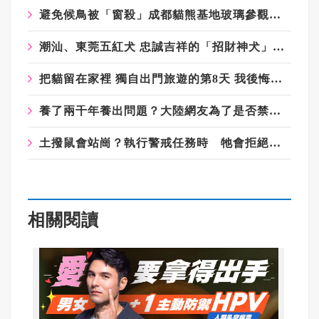
避免候鳥被「窗殺」成都貓熊基地玻璃參觀道加裝防撞貼
潮汕、東莞五紅犬 忠誠吉祥的「招財神犬」卻愛打群架
把貓留在家裡 獨自出門旅遊的第8天 我後悔了……
養了兩千年養出問題？大陸網友為了是否禁養牠引爆論戰
土撥鼠會站崗？執行警戒任務時 牠會拒絕遊客餵食
相關閱讀