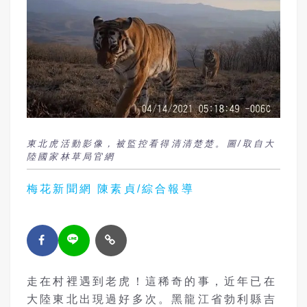
東北虎活動影像，被監控看得清清楚楚。圖/取自大
陸國家林草局官網
梅花新聞網 陳素貞/綜合報導
走在村裡遇到老虎！這稀奇的事，近年已在
大陸東北出現過好多次。黑龍江省勃利縣吉