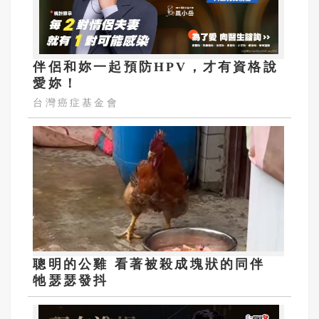
伴侶和妳一起預防HPV，才有資格說
愛妳！
台灣癌症基金會
聰明的公雞 看著被殺成塊狀的同伴
牠瑟瑟發抖