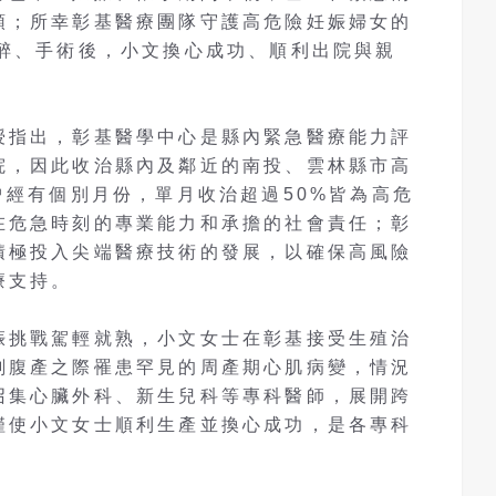
頭；所幸彰基醫療團隊守護高危險妊娠婦女的
麻醉、手術後，小文換心成功、順利出院與親
授指出，彰基醫學中心是縣內緊急醫療能力評
院，因此收治縣內及鄰近的南投、雲林縣市高
曾經有個別月份，單月收治超過50%皆為高危
在危急時刻的專業能力和承擔的社會責任；彰
積極投入尖端醫療技術的發展，以確保高風險
療支持。
娠挑戰駕輕就熟，小文女士在彰基接受生殖治
剖腹產之際罹患罕見的周產期心肌病變，情況
召集心臟外科、新生兒科等專科醫師，展開跨
僅使小文女士順利生產並換心成功，是各專科
。