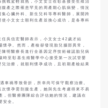
娠挑戰駕輕就熟，小文女士在彰基接受生殖治
剖腹產之際罹患罕見的周產期心肌病變，情況
召集心臟外科、新生兒科等專科醫師，展開跨
僅使小文女士順利生產並換心成功，是各專科
。
主任吳信宏醫師表示，小文女士42歲才結
一場懷孕。然而，產檢卻發現胎兒腦部異常，
受陳明醫療長進行全基因定序技術確認胎兒病
5歲時至彰基生殖醫學中心接受第一次試管嬰
嬰兒治療，就順利懷孕成功，且初期產檢結果
遭遇車禍導致骨折，所幸尚可保守觀察治療。
這次懷孕需剖腹生產，她與先生考慮得來不易
生產，但醫療團隊綜合評估她的情況，建議在
嬰安全。