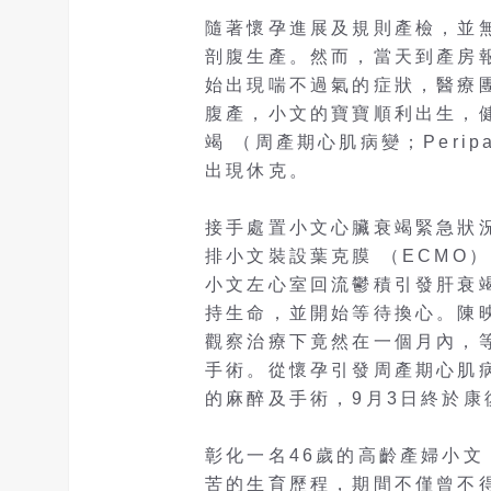
隨著懷孕進展及規則產檢，並
剖腹生產。然而，當天到產房
始出現喘不過氣的症狀，醫療團
腹產，小文的寶寶順利出生，
竭 （周產期心肌病變；Peripar
出現休克。
接手處置小文心臟衰竭緊急狀
排小文裝設葉克膜 （ECMO
小文左心室回流鬱積引發肝衰竭
持生命，並開始等待換心。陳
觀察治療下竟然在一個月內，
手術。從懷孕引發周產期心肌
的麻醉及手術，9月3日終於康
彰化一名46歲的高齡產婦小文
苦的生育歷程，期間不僅曾不