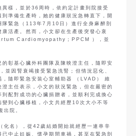
無異樣，並於36周時，依約定計畫到院接受
報到準備生產時，她的健康狀況急轉直下，開
隊緊急（113年7月10日）進行全身麻醉剖
健康活產。然而，小文卻在生產後突發心衰
tum Cardiomyopathy；PPCM ），並
況的彰基心臟外科團隊及陳映澄主任，隨即安
），並因腎衰竭接受緊急洗腎；但情況惡化、
，隨即緊急安裝心室輔助器 （LVAD） 維
映澄主任表示，小文的狀況緊急，但在嚴密的
等到配對成功的心臟捐贈者，並順利完成換心
病變到心臟移植，小文共經歷10次大小不等
復出院。
（化名），從42歲結婚開始就經歷一連串辛
得已中止妊娠、懷孕期間車禍，甚至在緊急剖