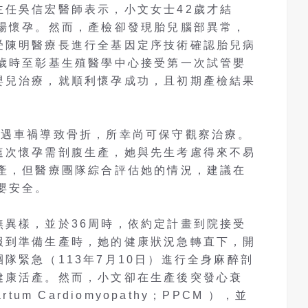
主任吳信宏醫師表示，小文女士42歲才結
一場懷孕。然而，產檢卻發現胎兒腦部異常，
受陳明醫療長進行全基因定序技術確認胎兒病
5歲時至彰基生殖醫學中心接受第一次試管嬰
嬰兒治療，就順利懷孕成功，且初期產檢結果
遭遇車禍導致骨折，所幸尚可保守觀察治療。
這次懷孕需剖腹生產，她與先生考慮得來不易
生產，但醫療團隊綜合評估她的情況，建議在
嬰安全。
無異樣，並於36周時，依約定計畫到院接受
報到準備生產時，她的健康狀況急轉直下，開
隊緊急（113年7月10日）進行全身麻醉剖
健康活產。然而，小文卻在生產後突發心衰
tum Cardiomyopathy；PPCM ），並