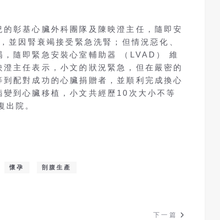
況的彰基心臟外科團隊及陳映澄主任，隨即安
），並因腎衰竭接受緊急洗腎；但情況惡化、
，隨即緊急安裝心室輔助器 （LVAD） 維
映澄主任表示，小文的狀況緊急，但在嚴密的
等到配對成功的心臟捐贈者，並順利完成換心
病變到心臟移植，小文共經歷10次大小不等
復出院。
懷孕
剖腹生產
下一篇