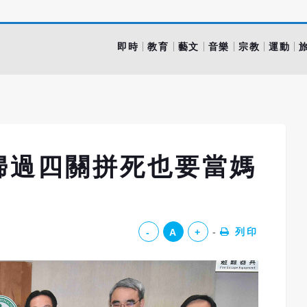
即時
教育
藝文
音樂
宗教
運動
婦過四關拼死也要當媽
列印
-
A
+