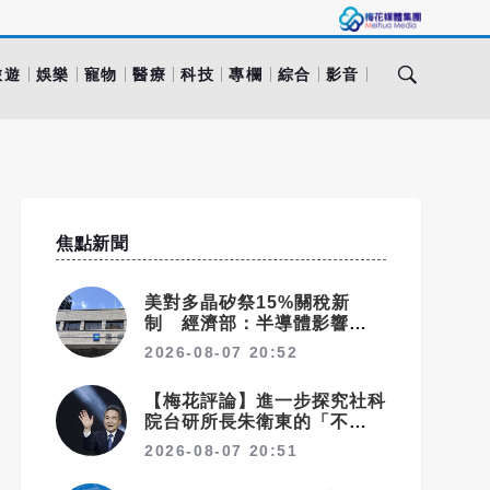
旅遊
娛樂
寵物
醫療
科技
專欄
綜合
影音
焦點新聞
美對多晶矽祭15%關稅新
制 經濟部：半導體影響可
控、太陽能產業衝擊有限
2026-08-07 20:52
【梅花評論】進一步探究社科
院台研所長朱衛東的「不統而
統」
2026-08-07 20:51