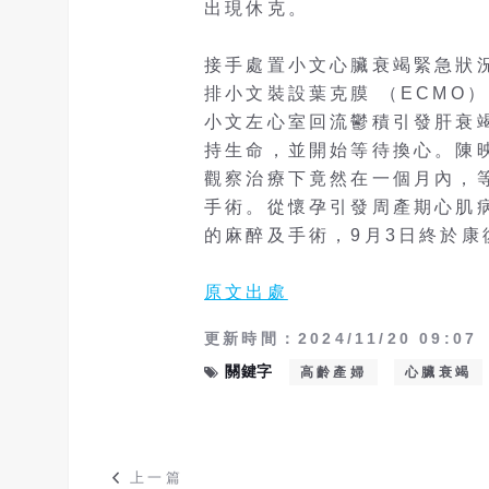
出現休克。
接手處置小文心臟衰竭緊急狀
排小文裝設葉克膜 （ECMO
小文左心室回流鬱積引發肝衰竭
持生命，並開始等待換心。陳
觀察治療下竟然在一個月內，
手術。從懷孕引發周產期心肌
的麻醉及手術，9月3日終於康
原文出處
更新時間：2024/11/20 09:07
關鍵字
高齡產婦
心臟衰竭
上一篇