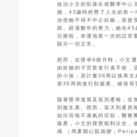
收治小文的彰基生殖醫學中心
婚，43歲時經歷了人生的第
迫使她不得不中止妊娠，並接
因。經過數年的努力，她在4
兒療程，幸運地第一次的試管
顯示一切正常。
然而，在懷孕6個月時，小文
由於她的子宮曾進行過手術，
的小孩，原計畫38周以後再
第36周就進行剖腹產，確保母
隨著懷孕進展及規則產檢，並
剖腹生產。然而，當天到產房
始出現喘不過氣的症狀，醫療團
腹產，小文的寶寶順利出生，
竭 （周產期心肌病變；Peripar