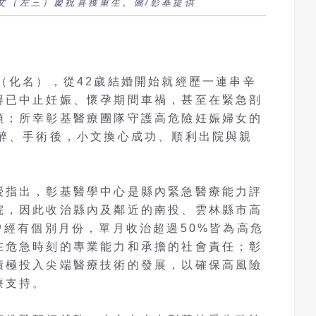
文（左三）慶祝喜獲重生。圖/彰基提供
（化名），從42歲結婚開始就經歷一連串辛
得已中止妊娠、懷孕期間車禍，甚至在緊急剖
頭；所幸彰基醫療團隊守護高危險妊娠婦女的
麻醉、手術後，小文換心成功、順利出院與親
授指出，彰基醫學中心是縣內緊急醫療能力評
院，因此收治縣內及鄰近的南投、雲林縣市高
曾經有個別月份，單月收治超過50%皆為高危
在危急時刻的專業能力和承擔的社會責任；彰
積極投入尖端醫療技術的發展，以確保高風險
療支持。