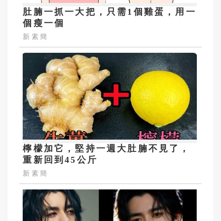
肚腩一抓一大把，只需1個雞蛋，用一
個瘦一個
新素簡
檸檬加它，堅持一週大肚腩不見了，
重新回到45公斤
新素簡