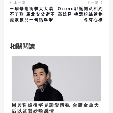
上一篇
下一篇
王琄母逝衝擊太大唱
Ozone耶誕開趴相約
不了歌 羅北安父逝不
高雄見 挑選粉絲禮物
流淚被兒一句話爆擊
各有心機
相關閱讀
周興哲婚後罕見談愛情觀 合體金曲天
后以盆栽妙喻感情