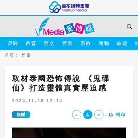
即時
教育
藝文
音樂
宗教
運動
旅遊
首頁
娛樂
取材泰國恐怖傳說 《鬼碟
仙》打造靈體真實壓迫感
2024-11-18 12:14
娛樂
列印
-
A
+