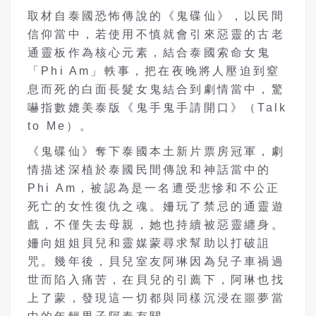
取材自泰國恐怖傳說的《鬼碟仙》，以民間
信仰當中，若使用不慎就會引來惡靈的古老
通靈板作為核心元素，結合泰國索命女鬼
「
Phi Am
」軼事，把在夜晚將人壓迫到窒
息而死的白面長髮女鬼結合到劇情當中，驚
嚇指數媲美泰版《鬼手鬼手請開口》（
Talk
to Me
）。
《鬼碟仙》奪下泰國本土新片票房冠軍，劇
情描述深植於泰國民間傳說和神話當中的
Phi Am
，被認為是一名遭受悲慘和不公正
死亡的女性復仇之魂。姍玩了禁忌的通靈遊
戲，不僅失去母親，她也持續被惡靈纏身。
姍向姐姐貝兒和靈媒蒙尋求幫助以打破詛
咒。幾年後，貝兒室友阿琳因為兒子車禍過
世而陷入痛苦，在貝兒的引薦下，阿琳也找
上了蒙，發現這一切都與同樣沉浸在噩夢當