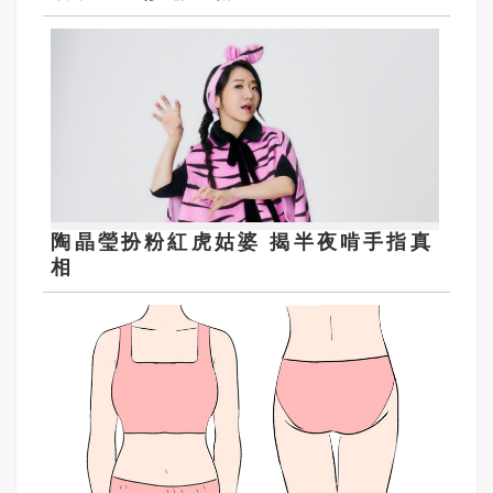
陶晶瑩扮粉紅虎姑婆 揭半夜啃手指真
相