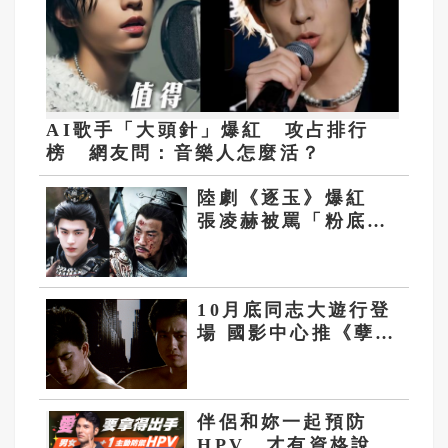
AI歌手「大頭針」爆紅 攻占排行
榜 網友問：音樂人怎麼活？
陸劇《逐玉》爆紅
張凌赫被罵「粉底液
將軍」 審美與寫實
拉鋸
10月底同志大遊行登
場 國影中心推《孽
子》數位修復版首映
伴侶和妳一起預防
HPV，才有資格說愛