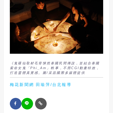
《鬼碟仙取材毛骨悚然泰國民間傳說，並結合泰國
索命女鬼「Phi_Am」軼事，不用CGI動畫特效，
打造靈體真實感。圖/采昌國際多媒體提供
梅花新聞網 田瑜萍/台北報導