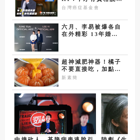
妳！
台灣癌症基金會
六月、李易被爆各自
在外精彩 13年婚姻
雙外遇簽字離婚前痛
哭
超神減肥神器！橘子
不要直接吃，加點這
個！體重天天下降
新素簡
中捷砍人、基隆病患逃脫引
陸劇《生萬