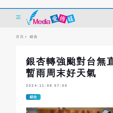
首頁
綜合
銀杏轉強颱對台無
暫雨周末好天氣
2024-11-08 07:00
綜合