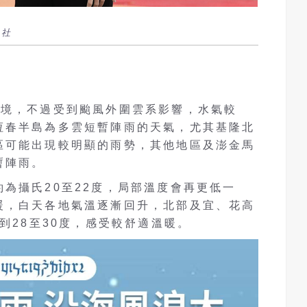
央社
環境，不過受到颱風外圍雲系影響，水氣較
恆春半島為多雲短暫陣雨的天氣，尤其基隆北
區可能出現較明顯的雨勢，其他地區及澎金馬
暫陣雨。
為攝氏20至22度，局部溫度會再更低一
暖，白天各地氣溫逐漸回升，北部及宜、花高
到28至30度，感受較舒適溫暖。