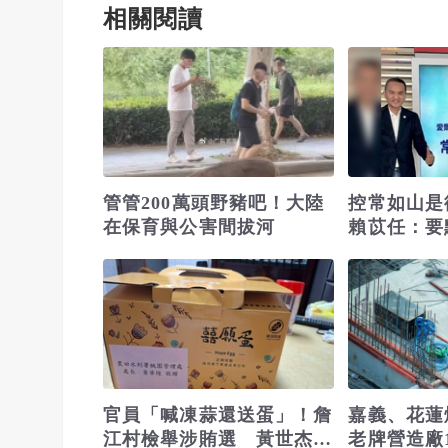
相關閱讀
管管200萬頭野豬吧！大陸
控常如山
在保育與公害間拔河
賴苡任：要
官員「喊凍蒜還送蛋」！詹
嘉義、花蓮
江村檢舉涉賄選 黃世杰競
老牌營造廠1