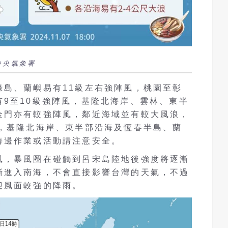
中央氣象署
綠島、蘭嶼易有11級左右強陣風，桃園至彰
9至10級強陣風，基隆北海岸、雲林、東半
金門亦有較強陣風，鄰近海域並有較大風浪，
外，基隆北海岸、東半部沿海及恆春半島、蘭
海邊作業或活動請注意安全。
風，暴風圈在碰觸到呂宋島陸地後強度將逐漸
漸進入南海，不會直接影響台灣的天氣，不過
迎風面較強的降雨。