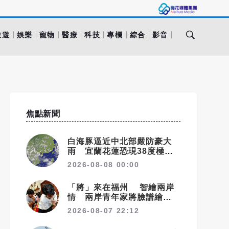
旅遊
娛樂
寵物
醫療
科技
專欄
綜合
影音
焦點新聞
白海豚逼近中北部嚴防豪大
雨 宜蘭花蓮恐現38度極端
高溫
2026-08-08 00:00
「將」來在福州 智繪兩岸
情 兩岸青年家將臉譜繪畫大
賽在福州開幕
2026-08-07 22:12