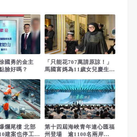
是徐國勇的金主
「只能花707萬請原諒！」
點臉好嗎？
馬國富媽為11歲女兒慶生送
車送勞力士掀熱議
爆爛尾樓 北部
第十四屆海峽青年連心匯福
0建案也停工...
州登場 逾1100名兩岸青