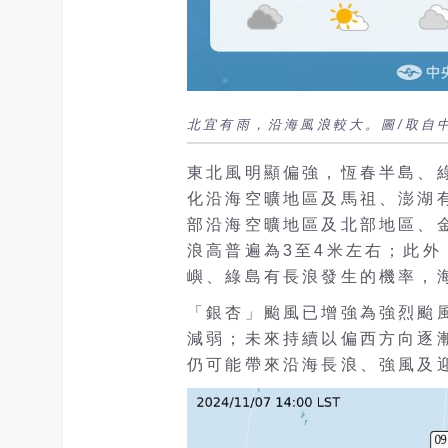
北宜有雨，沿海風浪較大。圖/取自
東北風明顯偏強，恆春半島、
化沿海空曠地區及馬祖、澎湖有
部沿海空曠地區及北部地區、
浪高普遍為3至4米左右；此
嶼、綠島有長浪發生的機率，
「銀杏」颱風已增強為強烈颱
減弱；未來持續以偏西方向逐
仍可能帶來沿海長浪、強風及