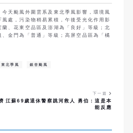
，今天颱風外圍雲系及東北季風影響，環境風
下風處，污染物稍易累積，午後受光化作用影
宜蘭、花東空品區及澎湖為「良好」等級；北
祖、金門為「普通」等級；高屏空品區為「橘
東北季風
銀杏颱風
下一篇
躋
江蘇69歲退休警察跳河救人 勇伯：這是本
能反應