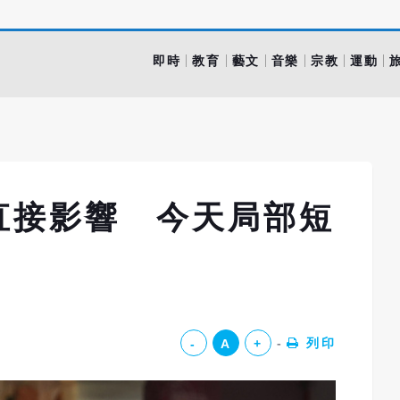
即時
教育
藝文
音樂
宗教
運動
直接影響 今天局部短
列印
-
A
+