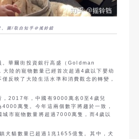
量。圖/取自知乎＠搖鈴鐺
。華爾街投資銀行高盛（Goldman
出，大陸的寵物數量已經首次超過4歲以下嬰幼
不僅反映了大陸生活水準和消費觀念的轉變，
。
2017年，中國有9000萬名0至4歲兒
4000萬隻。今年這兩個數字將趨於一致，
中國城市寵物數量將超過7000萬隻，而4歲以
城鎮犬貓數量已超過1兆1655億隻。其中，犬