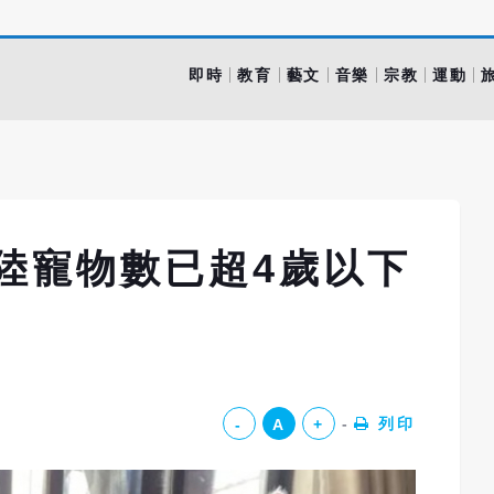
即時
教育
藝文
音樂
宗教
運動
陸寵物數已超4歲以下
列印
-
A
+