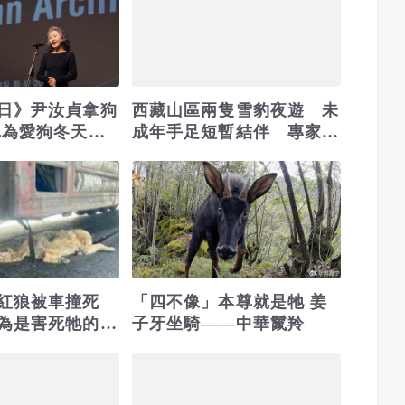
日》尹汝貞拿狗
西藏山區兩隻雪豹夜遊 未
真為愛狗冬天哭3
成年手足短暫結伴 專家：
行為合理
紅狼被車撞死
「四不像」本尊就是牠 姜
為是害死牠的幫
子牙坐騎——中華鬣羚