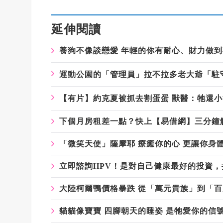
延伸閱讀
養狗不像談戀愛 年輕的你有耐心、財力做
運動公園的「管理員」拉不拉多老大爺「駐
【有片】約克夏被抓去割蛋蛋 獸醫：牠還小
下個月房租差一點？快上【易借網】三分鐘
「微笑天使」薩摩耶 療癒你的心 更讓你身
立即諮詢HPV！是對自己健康最好的投資
大陸柯爾鴨價格暴跌 從「萬元貴族」到「
貓貓像寶寶 四腳朝天的睡姿 是牠愛你的信