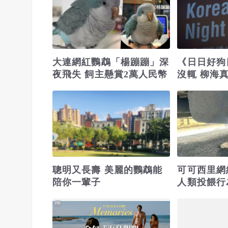
大連網紅鸚鵡「楊蹦蹦」深
《日日好狗
夜飛失 飼主懸賞2萬人民幣
沒輒 柳海
年
聰明又長壽 美麗的鸚鵡能
可可西里網
陪你一輩子
人類投餵行
兇
PR