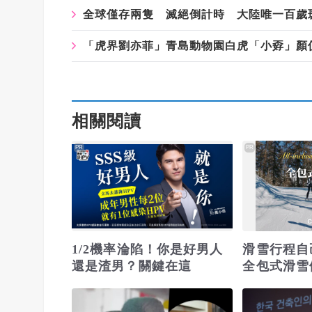
全球僅存兩隻 滅絕倒計時 大陸唯一百歲
「虎界劉亦菲」青島動物園白虎「小孬」顏
相關閱讀
PR
PR
1/2機率淪陷！你是好男人
滑雪行程自
還是渣男？關鍵在這
全包式滑雪
場，一價全
表！