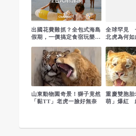
出國花費難抓？全包式海島
全球罕見 
假期，一價搞定食宿玩樂，
北虎為何如
省錢更省心！
山東動物園奇景！獅子竟然
重慶雙胞胎
「黏TT」老虎一臉好無奈
萌」爆紅 
頭腦、不高