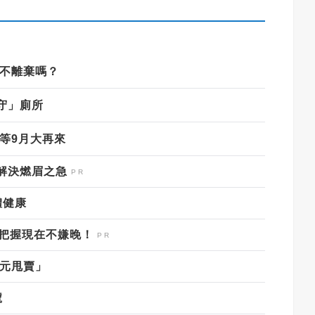
到不離棄嗎？
守」廁所
等9月大再來
解決燃眉之急
體健康
，把握現在不嫌晚！
百元甩賣」
號