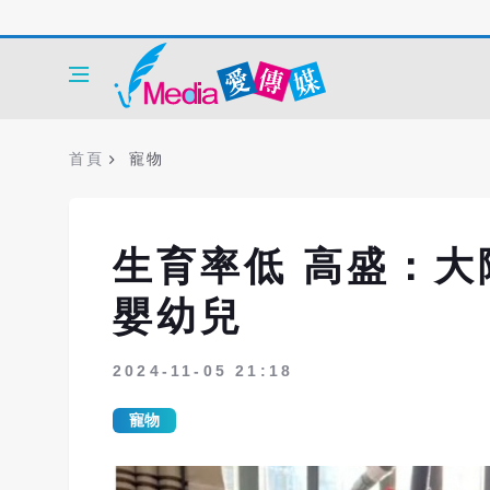
首頁
寵物
生育率低 高盛：大
嬰幼兒
2024-11-05 21:18
寵物