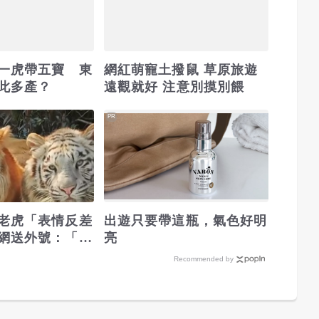
一虎帶五寶 東
網紅萌寵土撥鼠 草原旅遊
此多產？
遠觀就好 注意別摸別餵
PR
老虎「表情反差
出遊只要帶這瓶，氣色好明
網送外號：「沒
亮
興」
Recommended by