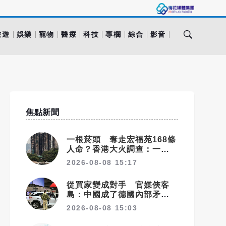
旅遊
娛樂
寵物
醫療
科技
專欄
綜合
影音
焦點新聞
一根菸頭 奪走宏福苑168條
人命？香港大火調查：一連串
失守的防線
2026-08-08 15:17
從買家變成對手 官媒俠客
島：中國成了德國內部矛盾的
出氣筒
2026-08-08 15:03