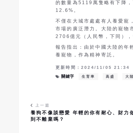
的數量為5119萬隻略有下降
12.6%。
不僅在大城市處處有人養愛寵
市場的廣泛潛力。大陸的寵物市
2706億元（人民幣，下同），
報告指出：由於中國大陸的年
養寵物，作為精神寄託。
更新時間：2024/11/05 21:34
關鍵字
生育率
高盛
大
上一篇
養狗不像談戀愛 年輕的你有耐心、財力
到不離棄嗎？