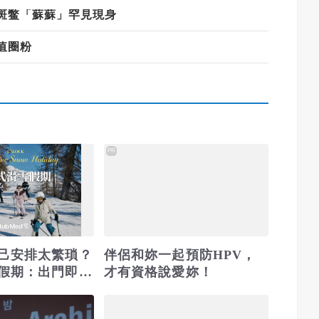
斑鳖「蘇蘇」罕見現身
值圈粉
PR
己安排太繁瑣？
伴侶和妳一起預防HPV，
假期：出門即雪
才有資格說愛妳！
包不怕預算爆