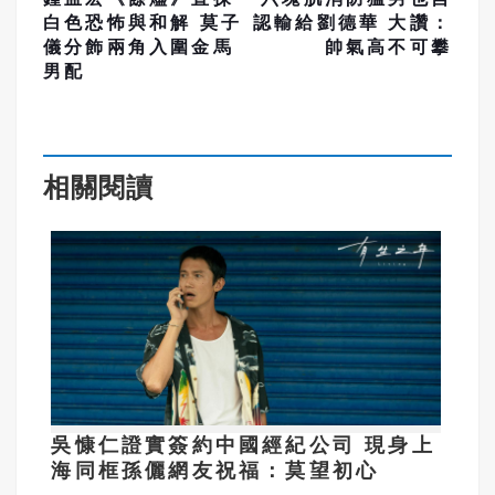
白色恐怖與和解 莫子
認輸給劉德華 大讚：
儀分飾兩角入圍金馬
帥氣高不可攀
男配
相關閱讀
吳慷仁證實簽約中國經紀公司 現身上
海同框孫儷網友祝福：莫望初心