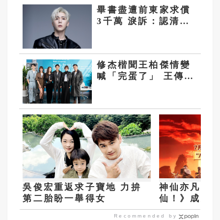
畢書盡遭前東家求償
3千萬 淚訴：認清真
相的過程很痛苦
修杰楷聞王柏傑情變
喊「完蛋了」 王傳一
自信很瞭解賴雅妍身
體
吳俊宏重返求子寶地 力拚
神仙亦凡人
第二胎盼一舉得女
仙！》成大
Recommended by