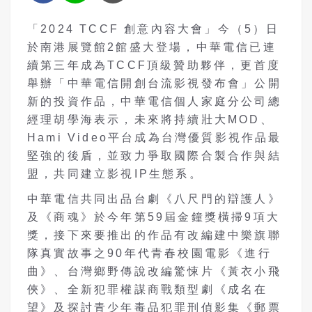
「
2024 TCCF
創意內容大會」今（
5
）日
於南港展覽館
2
館盛大登場，中華電信已連
續第三年成為
TCCF
頂級贊助夥伴，更首度
舉辦「中華電信開創台流影視發布會」公開
新的投資作品，中華電信個人家庭分公司總
經理胡學海表示，未來將持續壯大
MOD
、
Hami Video
平台成為台灣優質影視作品最
堅強的後盾，並致力爭取國際合製合作與結
盟，共同建立影視
IP
生態系。
中華電信共同出品台劇《八尺門的辯護人》
及《商魂》於今年第
59
屆金鐘獎橫掃
9
項大
獎，接下來要推出的作品有改編建中樂旗聯
隊真實故事之
90
年代青春校園電影《進行
曲》、台灣鄉野傳說改編驚悚片《黃衣小飛
俠》、全新犯罪權謀商戰類型劇《成名在
望》及探討青少年毒品犯罪刑偵影集《郵票