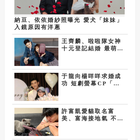
納豆、依依婚紗照曝光 愛犬「妹妹」
入鏡原因有洋蔥
王齊麟、啦啦隊女神
十元登記結婚 最萌身
高差修成正果！
于龍向楊咩咩求婚成
功 短劇螢幕CP「變
現」熱搜破億
許富凱愛貓取名富
美、富海接地氣 不當
歌手考慮轉行做美甲