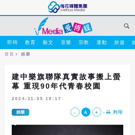
即時
教育
藝文
音樂
宗教
運動
旅遊
首頁
娛樂
建中樂旗聯隊真實故事搬上螢
幕 重現90年代青春校園
2024-11-05 19:17
娛樂
列印
-
A
+