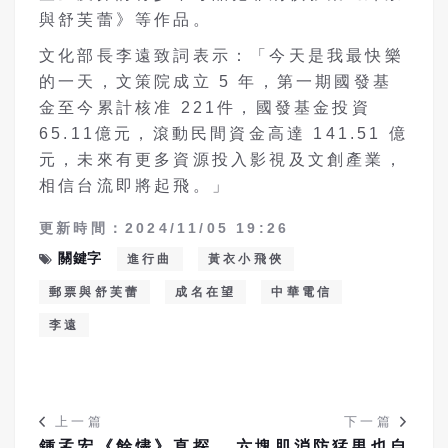
與舒芙蕾》等作品。
文化部長李遠致詞表示：「今天是我最快樂
的一天，文策院成立
5
年，第一期國發基
金至今累計核准
221
件，國發基金投資
65.11
億元，滾動民間資金高達
141.51
億
元，未來有更多資源投入影視及文創產業，
相信台流即將起飛。」
更新時間：2024/11/05 19:26
關鍵字
進行曲
黃衣小飛俠
郵票與舒芙蕾
成名在望
中華電信
李遠
上一篇
下一篇
鍾孟宏《餘燼》直探
六塊肌消防猛男也自