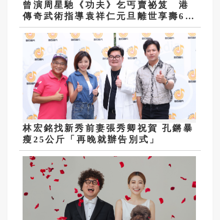
曾演周星馳《功夫》乞丐賣祕笈 港
傳奇武術指導袁祥仁元旦離世享壽69
歲
林宏銘找新秀前妻張秀卿祝賀 孔鏘暴
瘦25公斤「再晚就辦告別式」