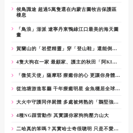
候鳥識途 超過5萬隻選在內蒙古圖牧吉保護區
棲息
「鳥浪」澎派 遼寧丹東鴨綠江口最美的海天圖
畫
賀蘭山的「岩壁精靈」穿「登山鞋」還能倒退剎車的岩羊
4隻大狗在一家 最顧家、護主的秋田「阿KI」當老大
「微笑天使」薩摩耶 療癒你的心 更讓你身體健康
從池塘游進客廳 千年療癒明星 金魚穩居全球觀賞魚C位
大火中守護同伴屍體 多處被烤熟的「鵝堅強」活下來了
4種NG踩雷動作 其實讓你家狗狗壓力山大
二哈真的笨嗎？其實哈士奇很聰明 只是不愛聽話