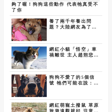
夠了喔！狗狗這些動作 代表牠真受不
了你
養了兩千年養出問
題？大陸網友為了是
否禁養牠引爆論戰
網紅小貓「悟空」車
禍離世 主人趙朔悲苦
西行
狗狗不愛了的5個信
號 牠們可能在說：我
對你有點失望
網紅萌寵土撥鼠 草原
旅遊遠觀就好 注意別