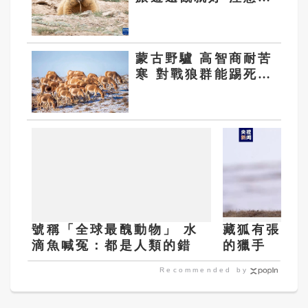
摸別餵
蒙古野驢 高智商耐苦
寒 對戰狼群能踢死狼
王
號稱「全球最醜動物」 水
藏狐有張厭世
滴魚喊冤：都是人類的錯
的獵手
Recommended by