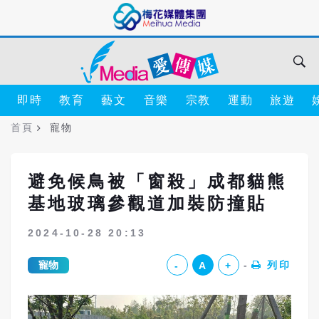
即時
教育
藝文
音樂
宗教
運動
旅遊
首頁
寵物
避免候鳥被「窗殺」成都貓熊
基地玻璃參觀道加裝防撞貼
2024-10-28 20:13
寵物
列印
-
A
+