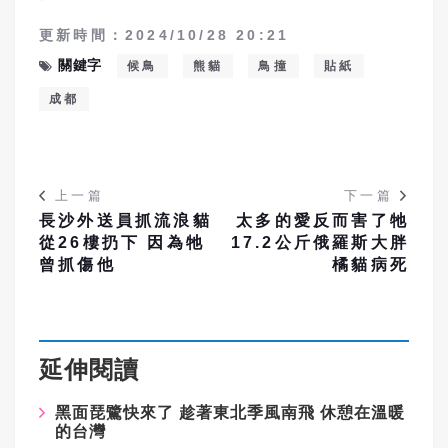
更新時間：2024/10/28 20:21
關鍵字
候鳥
熊貓
鳥撞
貼紙
成都
上一篇
下一篇
長沙外送員抓流浪貓
太多的愛反而害了牠
從26樓扔下 因為牠
17.2公斤俄羅斯大胖
曾抓傷他
橘貓病死
延伸閱讀
黑面琵鷺快來了 趁著東北季風南飛 休憩在溫暖
的台灣