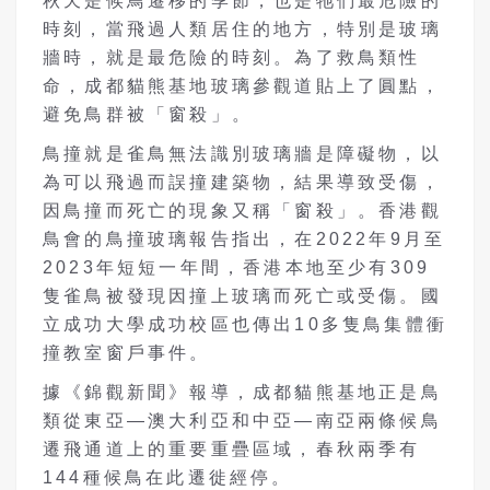
秋天是候鳥遷移的季節，也是牠們最危險的
時刻，當飛過人類居住的地方，特別是玻璃
牆時，就是最危險的時刻。為了救鳥類性
命，成都貓熊基地玻璃參觀道貼上了圓點，
避免鳥群被「窗殺」。
鳥撞就是雀鳥無法識別玻璃牆是障礙物，以
為可以飛過而誤撞建築物，結果導致受傷，
因鳥撞而死亡的現象又稱「窗殺」。香港觀
鳥會的鳥撞玻璃報告指出，在2022年9月至
2023年短短一年間，香港本地至少有309
隻雀鳥被發現因撞上玻璃而死亡或受傷。國
立成功大學成功校區也傳出10多隻鳥集體衝
撞教室窗戶事件。
據《錦觀新聞》報導，成都貓熊基地正是鳥
類從東亞—澳大利亞和中亞—南亞兩條候鳥
遷飛通道上的重要重疊區域，春秋兩季有
144種候鳥在此遷徙經停。