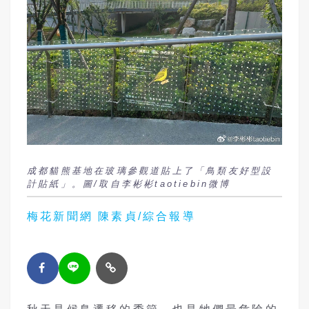
成都貓熊基地在玻璃參觀道貼上了「鳥類友好型設
計貼紙」。圖/取自李彬彬taotiebin微博
梅花新聞網 陳素貞/綜合報導