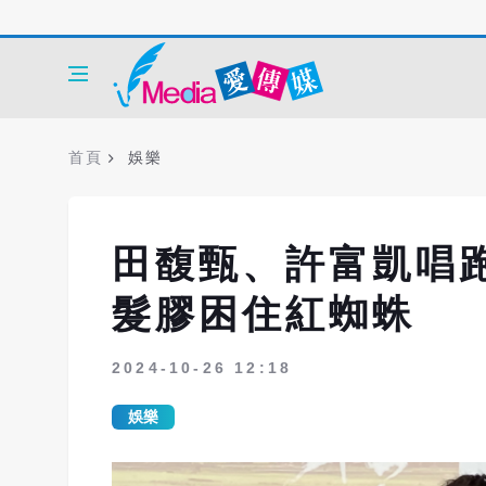
首頁
娛樂
田馥甄、許富凱唱
髮膠困住紅蜘蛛
2024-10-26 12:18
娛樂