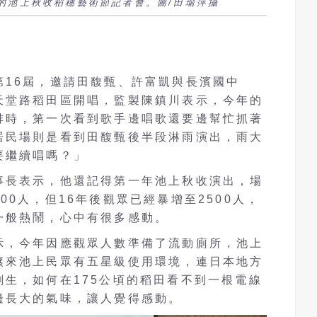
的池上秋收稻穗藝術節記者會。圖/田瑜萍攝
第16屆，邀請田馥甄、許富凱與長濱國中
天堂路稻田區開唱，監製陳鎮川表示，今年的
排時，第一次看到歌手邊唱歌還要邊幫忙抓著
居民場則是看到田馥甄後半段淋雨演出，雨大
要繼續唱嗎？」
事長表示，他還記得第一年池上秋收演出，場
00人，但16年後觀眾已經暴增至2500人，
一般熱鬧，心中有很多感動。
示，今年因應觀眾人數準備了流動廁所，池上
讓來池上民眾有五星級使用環境，連日本地方
生，如何在175公頃的稻田看不到一根電線
邊長大的氣味，讓人覺得感動。