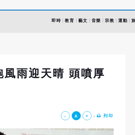
即時
教育
藝文
音樂
宗教
運動
跑風雨迎天晴 頭噴厚
列印
-
A
+