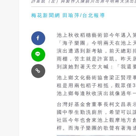
許富凱（左）與製作人陳鎮川出席今明兩天演出
梅花新聞網 田瑜萍/台北報導
池上秋收稻穗藝術節今年邁入
「海子樂團」今明兩天在池上
演出遭遇到新考驗，前天總彩
雨棚，苦主就是許富凱。昨天
到讓她對著天空大喊：「我還
池上鄉文化藝術協會梁正賢理
租是用兩包稻子相抵，觀眾僅3
池上鄉每逢秋收演出就像過年
台灣好基金會董事長柯文昌表
國中學生勤洗廁所，希望可以
社區今年也會來池上觀摩地方創
桿。而海子樂團的歌聲有著海