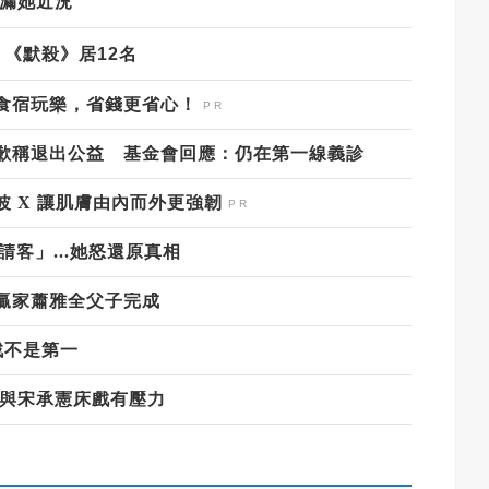
漏她近況
《默殺》居
12
名
食宿玩樂，省錢更省心！
歉稱退出公益 基金會回應：仍在第一線義診
 X 讓肌膚由內而外更強韌
客」...她怒還原真相
贏家蕭雅全父子完成
戰不是第一
 與宋承憲床戲有壓力