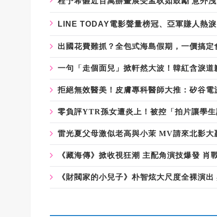
程予希砸近百萬辦畫展受孟耿如鼓勵
意外洩
LINE TODAY
電影聲量榜冠、亞軍賺人熱淚
出國花費難抓？全包式海島假期，一價搞定
一句「走個面兒」掀軒然大波！韓紅含淚道
拒絕無效醫美！皮膚專科醫師大推：矽谷電波
零負評YTR孫女遭炎上！被控「拍片讓學生請
雷光夏父母激似老高與小茉 MV請來北影大
《藏海傳》掀收視狂潮 主配角演技爆發 肖
《財閥家的小兒子》朴智炫大尺度全裸演出