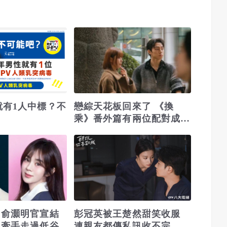
就有1人中標？不
戀綜天花板回來了 《換
乘》番外篇有兩位配對成功
居然又回鍋
 俞灝明官宣結
彭冠英被王楚然甜笑收服
晨牽手走過低谷
連親友都傳私訊收不完