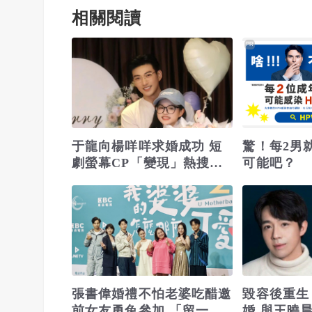
相關閱讀
PR
于龍向楊咩咩求婚成功 短
驚！每2男
劇螢幕CP「變現」熱搜破
可能吧？
億
張書偉婚禮不怕老婆吃醋邀
毀容後重生
前女友勇兔參加 「留一桌
婚 與王曉