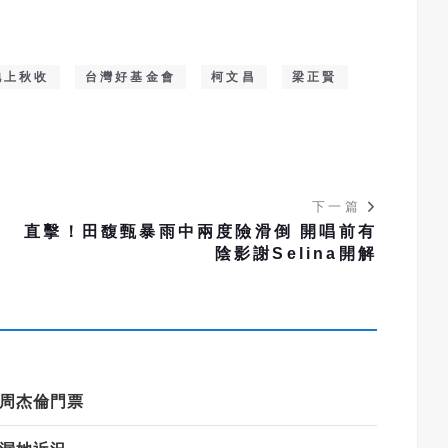
池上秋收
台灣好基金會
柯文昌
梁正賢
下一篇
測
直擊！田馥甄暴雨中兩度險滑倒 開唱前有
陰影謝Selina開解
周杰倫門票