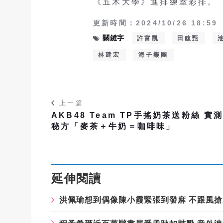
《五木大學》進排練室彩排。
更新時間：2024/10/26 18:59
關鍵字
許富凱
田馥甄
林建宏
海子樂團
上一篇
AKB48 Team TP手搖奶茶送粉絲 實
秘方「麥茶＋牛奶＝咖啡味」
延伸閱讀
洪佩瑜想到偶像陳小霞緊張到發麻
不跟風搶