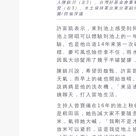
人陳鎮川（左3）、台灣好基金會董
賢（右3）、水土保持署台東分署副
圖/田瑜萍攝
許富凱表示，來到池上感受到
池上開唱可以體驗到池上的一
驗。也是他出道14年來第一
穩、麥可風也險些拿不住，雨
因風大頭髮用了幾乎半罐髮膠
陳鎮川說，希望田馥甄、許富
天氣，而早上的確也開始放晴
說媽媽是他的洗衣機，「來這
姨聊天，打入當地生活。
主持人曾寶儀在16年的池上秋
是稻田區，她告誡大家不要隨
米，氣得她大喊，「我剛不是
放米可以避邪，這是我從地上