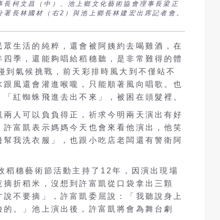
事長柯文昌（中）、池上鄉文化藝術協會理事長梁正
分署長林國材（右2）與池上鄉長林建宏出席記者會。
民眾生活的純粹，還會被阿姨約去喝雞酒，在
年四季，還能夠唱給稻穗聽，是非常難得的體
次碰到氣候挑戰，前天彩排時風大到不僅站不
水跟風還會灌進喉嚨，只能順著風向唱歌。也
，「紅蜘蛛飛進去出不來」，被困在頭髮裡。
凱兩人可以負負得正，祈求今明兩天演出有好
。許富凱表示媽媽今天也會來看他演出，他笑
邊幫我洗衣服」，也跟小吃店老闆還有警衛阿
收稻穗藝術節活動主持了12年，因演出現場
意摘折稻米，沒想到許富凱從口袋拿出三顆
才說不要摘」，許富凱委屈說：「我聽說身上
撿的。」池上演出後，許富凱將會為舞台劇