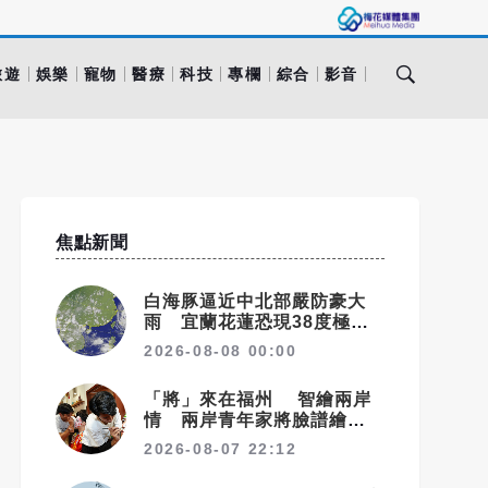
旅遊
娛樂
寵物
醫療
科技
專欄
綜合
影音
焦點新聞
白海豚逼近中北部嚴防豪大
雨 宜蘭花蓮恐現38度極端
高溫
2026-08-08 00:00
「將」來在福州 智繪兩岸
情 兩岸青年家將臉譜繪畫大
賽在福州開幕
2026-08-07 22:12