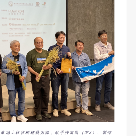
盛事池上秋收稻穗藝術節，歌手許富凱（左2）、製作