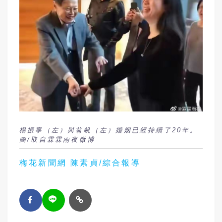
楊振寧（左）與翁帆（左）婚姻已經持續了20年。
圖/取自霖霖雨夜微博
梅花新聞網 陳素貞/綜合報導