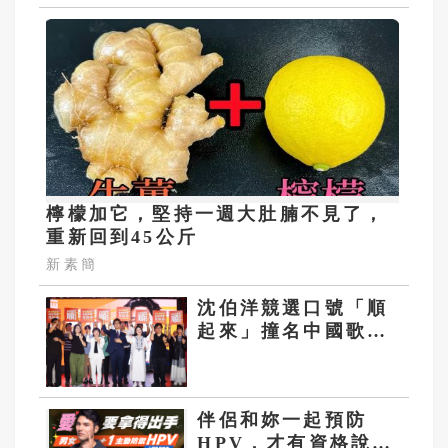
檸檬加它，堅持一週大肚腩不見了，
重新回到45公斤
新素簡
沈伯洋競選口號「順
起來」撞名中國歌
曲！粉專：想統戰台
灣人？
伴侶和妳一起預防
HPV，才有資格說愛