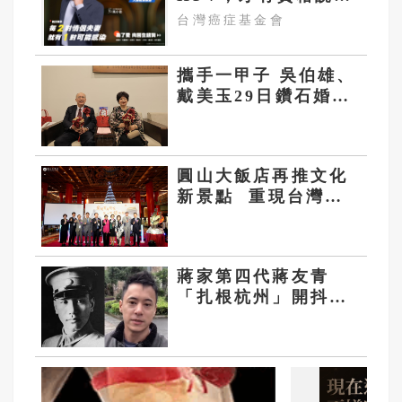
妳！
台灣癌症基金會
攜手一甲子 吳伯雄、
戴美玉29日鑽石婚
捐4千萬做公益
圓山大飯店再推文化
新景點 重現台灣神
社神龍風采
蔣家第四代蔣友青
「扎根杭州」開抖音
分享創業與生活