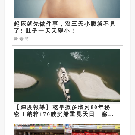
起床就先做件事，沒三天小腹就不見
了! 肚子一天天變小！
新素簡
【深度報導】乾旱掀多瑙河80年秘
密！納粹170艘沉船重見天日 塞爾
維亞砸數億清障救航運命脈