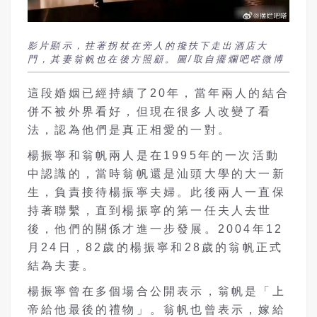
影片顯示，拄著拐杖在旁人的攙扶下走出酒店大
門，其妻翁帆也在後方照顧。圖/取自擺爛吧㗳微博
這段婚姻已經持續了20
年，當年兩人的結合
併不被外界看好，但現在很多人改變了看
法，認為他們是真正相愛的一對。
楊振寧和翁帆兩人是在1995年的一次活動
中認識的，當時翁帆還是汕頭大學的大一新
生，負責接待楊振寧夫婦。此後兩人一直保
持著聯繫，直到楊振寧的第一任夫人去世
後，他們的關係才進一步發展。2004年12
月24日，82歲的楊振寧和28歲的翁帆正式
結為夫妻。
楊振寧曾在多個場合公開表示，翁帆是「上
帝給他最後的禮物」。翁帆也曾表示，嫁給