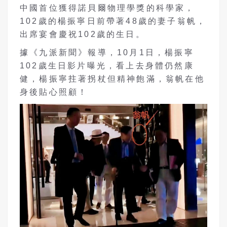
中國首位獲得諾貝爾物理學獎的科學家，
102歲的楊振寧日前帶著48歲的妻子翁帆，
出席宴會慶祝102歲的生日。
據《九派新聞》報導，10月1日，楊振寧
102歲生日影片曝光，看上去身體仍然康
健，楊振寧
拄著拐杖
但精神飽滿，翁帆在他
身後貼心照顧！