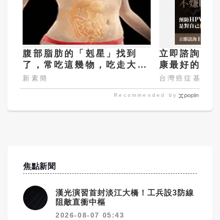
腹部脂肪的「剋星」找到
立即諮詢HP
了，常吃這幾物，吃走大肚
康最好的投
囊，瘦出小蠻腰
嫌晚！
新素簡
台灣癌症基金會
Recommended by
焦點新聞
漢光演習首封淡江大橋！工兵設3防線
阻敵直衝中樞
2026-08-07 05:43