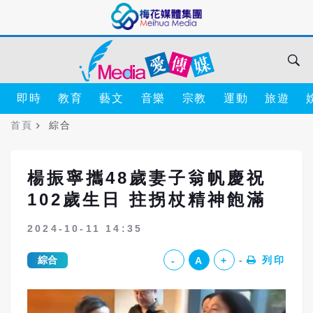
即時
教育
藝文
音樂
宗教
運動
旅遊
首頁
綜合
楊振寧攜48歲妻子翁帆慶祝
102歲生日 拄拐杖精神飽滿
2024-10-11 14:35
綜合
列印
-
A
+