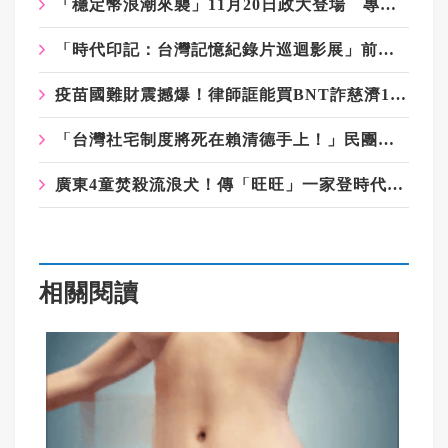
「穩定幣浪潮來襲」11月20日政大登場 專家齊聚剖析台灣金融新挑戰
「時代印記：台灣記憶紀錄片巡迴影展」前進台中 尋找島嶼共同記憶
疫苗國難財震撼爆！律師誆能買BNT詐慈濟10億 豪宅起出158公斤黃金
「台灣社宅制度將死在賴清德手上！」民團揭新版計畫：沒土地蓋社宅是藉口
廣東4童焚殺流浪犬！傳「旺旺」一家登時代廣場看板 2港星籲快立動保法
相關閱讀