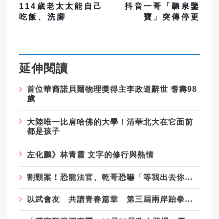
114歲老太太能自己
抖音一哥「聽泉鑒
吃飯、洗腳
寶」突傳停更
延伸閱讀
首位華裔諾貝爾物理獎得主李政道辭世 耆壽98
歲
大陸唯一比肩哈佛的大學！清華北大在它面前
都是孩子
左化鵬》林青霞 文字的修行與熱情
割頸案！恐龍法官、乾哥恐嚇「等我出去你就知」掀眾怒 兇嫌爸媽被肉搜
以武會友 共譜青春篇章 第三屆兩岸跆拳道交流賽開賽