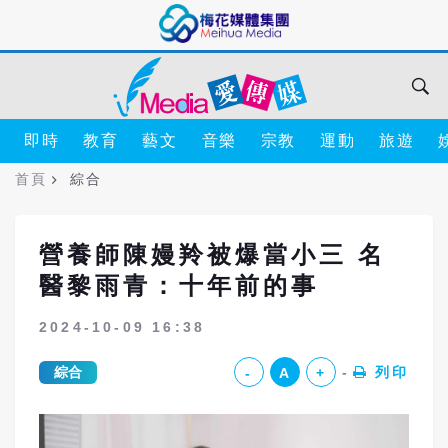
即時
教育
藝文
音樂
宗教
運動
旅遊
首頁
綜合
營養師陳嫚羚被爆當小三 名
醫黎雨青：十年前的事
2024-10-09 16:38
綜合
列印
-
A
+