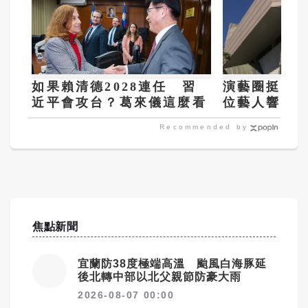
如果賴清德2028連任 習
演藝圈挺公
近平會攻台？葛來儀這麼看
位藝人響應
對支持綠化
Recommended by
焦點新聞
宜蘭防38度極端高溫 颱風白海豚延
後北轉中部以北父親節防豪大雨
2026-08-07 00:00