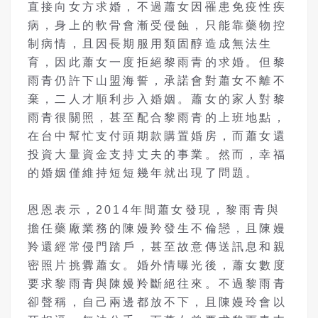
直接向女方求婚，不過蕭女因罹患免疫性疾
病，身上的軟骨會漸受侵蝕，只能靠藥物控
制病情，且因長期服用類固醇造成無法生
育，因此蕭女一度拒絕黎雨青的求婚。但黎
雨青仍許下山盟海誓，承諾會對蕭女不離不
棄，二人才順利步入婚姻。蕭女的家人對黎
雨青很關照，甚至配合黎雨青的上班地點，
在台中幫忙支付頭期款購置婚房，而蕭女還
投資大量資金支持丈夫的事業。然而，幸福
的婚姻僅維持短短幾年就出現了問題。
恩恩表示，2014年間蕭女發現，黎雨青與
擔任藥廠業務的陳嫚羚發生不倫戀，且陳嫚
羚還經常侵門踏戶，甚至故意傳送訊息和親
密照片挑釁蕭女。婚外情曝光後，蕭女數度
要求黎雨青與陳嫚羚斷絕往來。不過黎雨青
卻聲稱，自己兩邊都放不下，且陳嫚玲會以