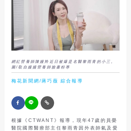
網紅營養師陳嫚羚近日被爆是名醫黎雨青的小三。
圖/取自嫚嫚營養師臉書粉專
梅花新聞網/蔣巧薇 綜合報導
根據《CTWANT》報導，現年47歲的員榮
醫院國際醫療部主任黎雨青因外表帥氣及愛