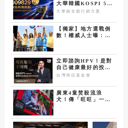
大華韓國KOSPI 50
今強勢開募
大華銀全能行銷方案
【獨家】地方選戰倒
數！權威人士曝：李
乾龍兩戰布局失利退
二線 鄭麗文扛責整
合艱困選區
立即諮詢HPV！是對
自己健康最好的投
資，把握現在不嫌
台灣癌症基金會
晚！
廣東4童焚殺流浪
犬！傳「旺旺」一家
登時代廣場看板 2
港星籲快立動保法