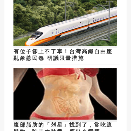
有位子卻上不了車！台灣高鐵自由座
亂象惹民怨 研議限量措施
腹部脂肪的「剋星」找到了，常吃這