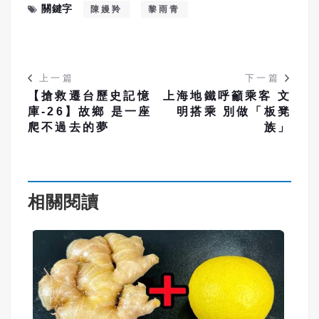
關鍵字
陳嫚羚
黎雨青
上一篇
下一篇
【搶救遷台歷史記憶
上海地鐵呼籲乘客 文
庫-26】故鄉 是一座
明搭乘 別做「板凳
爬不過去的夢
族」
相關閱讀