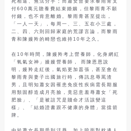
死相逼、無法分手；而蕭女曾要求黎雨青支
付600萬元贍養費結束婚姻，但黎雨青不願
付錢，也不肯意離婚。黎雨青甚至提出，
「一人一天」，每周一、三、五在小三處，
二、四、六則回歸家庭的荒謬言論，而黎雨
青和陳嫚羚的畸戀也維持10年之久。
在10年時間，陳嫚羚考上營養師，化身網紅
「氧氣女神」嫚嫚營養師， 而陳恩恩說
明，嫚羚走紅後，氣焰更加囂張，甚至會在
黎雨青與妻子出國旅行時，傳訊息辱罵渣
男，且明知蕭女因罹患免疫性疾病需長期服
用類固醇造成月亮臉，竟惡意羞辱蕭女「死
肥臉」、「是被詛咒是賤命才活該變這
樣」、「結婚證書跟不健康的身體」當擋箭
牌。
由於蕭女長期受到汙辱，加上咬面對枕邊人