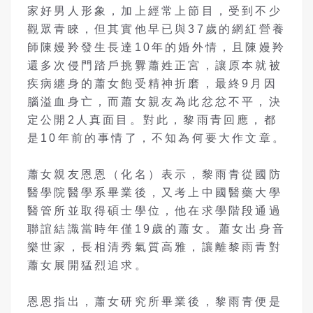
家好男人形象，加上經常上節目，受到不少
觀眾青睞，但其實他早已與37歲的網紅營養
師陳嫚羚發生長達10年的婚外情，且陳嫚羚
還多次侵門踏戶挑釁蕭姓正宮，讓原本就被
疾病纏身的蕭女飽受精神折磨，最終9月因
腦溢血身亡，而蕭女親友為此忿忿不平，決
定公開2人真面目。對此，黎雨青回應，都
是10年前的事情了，不知為何要大作文章。
蕭女親友恩恩（化名）表示，黎雨青從國防
醫學院醫學系畢業後，又考上中國醫藥大學
醫管所並取得碩士學位，他在求學階段通過
聯誼結識當時年僅19歲的蕭女。蕭女出身音
樂世家，長相清秀氣質高雅，讓離黎雨青對
蕭女展開猛烈追求。
恩恩指出，蕭女研究所畢業後，黎雨青便是