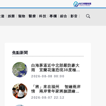
旅遊
娛樂
寵物
醫療
科技
專欄
綜合
影音
焦點新聞
白海豚逼近中北部嚴防豪大
雨 宜蘭花蓮恐現38度極端
高溫
2026-08-08 00:00
「將」來在福州 智繪兩岸
情 兩岸青年家將臉譜繪畫大
賽在福州開幕
2026-08-07 22:12