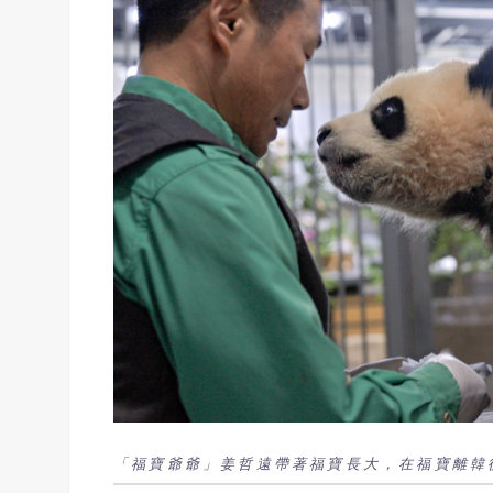
「福寶爺爺」姜哲遠帶著福寶長大，在福寶離韓