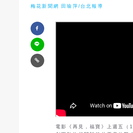
梅花新聞網 田瑜萍/台北報導
電影《再見，福寶》上週五（1