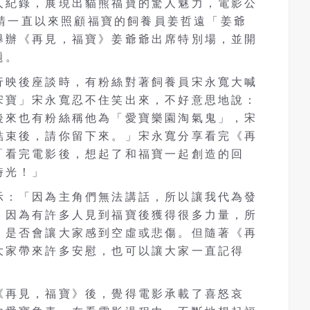
人紀錄，展現出貓熊福寶的驚人魅力，電影公
日邀請一直以來照顧福寶的飼養員姜哲遠「姜爺
舉辦《再見，福寶》姜爺爺出席特別場，並開
題。
行映後座談時，有粉絲對著飼養員宋永寬大喊
宋寶」宋永寬忍不住笑出來，不好意思地說：
後來也有粉絲稱他為「愛寶樂園淘氣鬼」，宋
結束後，請你留下來。」宋永寬分享看完《再
「看完電影後，想起了和福寶一起創造的回
時光！」
示：「因為主角們無法講話，所以讓我代為發
，因為有許多人見到福寶後獲得很多力量，所
，是否會讓大家感到空虛或悲傷。但隨著《再
大家帶來許多安慰，也可以讓大家一直記得
《再見，福寶》後，覺得電影承載了喜怒哀