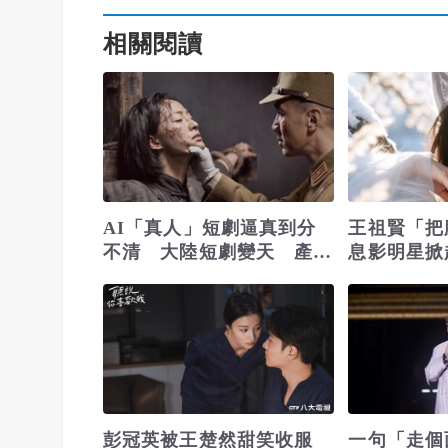
相關閱讀
AI「真人」短劇逼真到分
王祖賢「把
不清 大陸短劇變天 產業
息影明星掀
加速洗牌
模式
彭冠英被王楚然甜笑收服
一句「走個