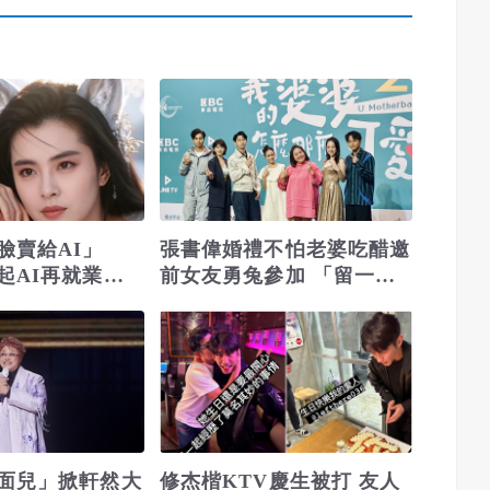
臉賣給AI」
張書偉婚禮不怕老婆吃醋邀
起AI再就業新
前女友勇兔參加 「留一桌
帶全家來」
面兒」掀軒然大
修杰楷KTV慶生被打 友人