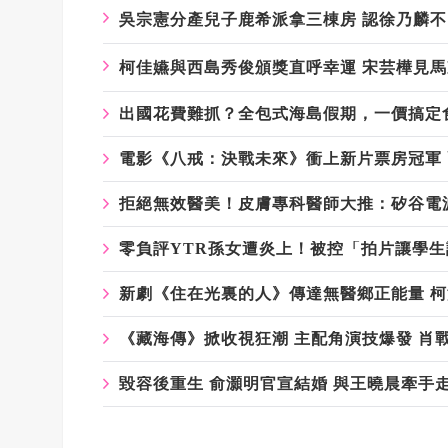
吳宗憲分產兒子鹿希派拿三棟房
認徐乃麟不
柯佳嬿與西島秀俊頒獎直呼幸運
宋芸樺見馬
出國花費難抓？全包式海島假期，一價搞定
電影《八戒：決戰未來》衝上新片票房冠軍
拒絕無效醫美！皮膚專科醫師大推：矽谷電波
零負評YTR孫女遭炎上！被控「拍片讓學生請
新劇《住在光裏的人》傳達無醫鄉正能量 
《藏海傳》掀收視狂潮 主配角演技爆發 肖
毀容後重生 俞灝明官宣結婚 與王曉晨牽手