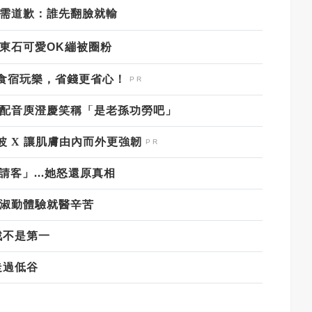
需道歉：誰先翻臉就輸
東石可愛
OK
繃被圈粉
食宿玩樂，省錢更省心！
 配音庾澄慶笑稱「是老孫功勞吧」
 X 讓肌膚由內而外更強韌
客」...她怒還原真相
柯淑勤體驗就醫辛苦
戰不是第一
走過低谷