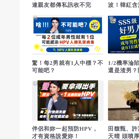
連親友都傳私訊收不完
波！韓紅含
益 基金會
PR
PR
線義診
驚！每2男就有1人中標？不
1/2機率
可能吧？
還是渣男？
PR
伴侶和妳一起預防HPV，
田馥甄、許
才有資格說愛妳！
天晴 頭噴