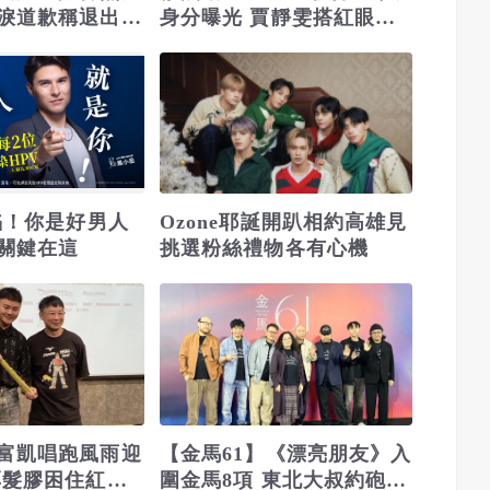
淚道歉稱退出公
身分曝光 賈靜雯搭紅眼班
回應：仍在第一
機回台
淪陷！你是好男人
Ozone耶誕開趴相約高雄見
關鍵在這
挑選粉絲禮物各有心機
富凱唱跑風雨迎
【金馬61】《漂亮朋友》入
厚髮膠困住紅蜘
圍金馬8項 東北大叔約砲難