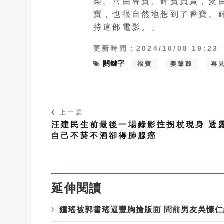
樂。喜由睿寶、輝寶負責，愛
寶，也很自然地想到了睿寶、
持這部電影。」
更新時間：2024/10/08 19:23
關鍵字
福寶
姜爺爺
再
上一篇
汪建民生前最後一場錄影拄拐杖現身 透
自己不菸不酒卻得肺腺癌
延伸閱讀
鍾瑤被郭書瑤逼豐胸搶版面
問前男友吳慷仁