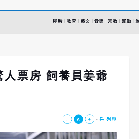
即時
教育
藝文
音樂
宗教
運動
驚人票房 飼養員姜爺
列印
-
A
+