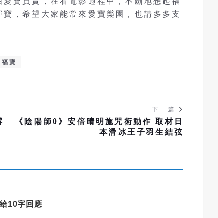
由愛寶負責，在看電影過程中，不斷地想起福
輝寶，希望大家能常來愛寶樂園，也請多多支
見福寶
下一篇
露
《陰陽師0》安倍晴明施咒術動作 取材日
本滑冰王子羽生結弦
給
10
字回應