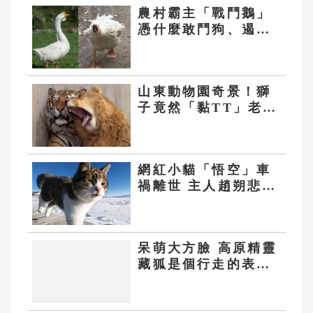
農村霸主「戰鬥鵝」
憑什麼敢鬥狗、遏
蛇、撲虎？
山東動物園奇景！獅
子竟然「黏TT」老虎
一臉好無奈
網紅小貓「悟空」車
禍離世 主人趙朔悲苦
西行
呆萌大方臉 高原精靈
藏狐是個行走的表情
包