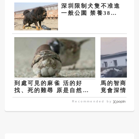
深圳限制犬隻不准進
一般公園 禁養38種
烈性犬
到處可見的麻雀 活的好
馬的智商相
找、死的難尋 原是自然定
竟會深情地
律
頭」？
Recommended by