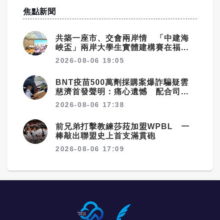
焦點新聞
共築一座市、交會兩岸情 「中建海
峽盃」兩岸大學生實體建構賽在福州
落幕
2026-08-06 19:05
BNT疫苗500萬劑採購案爆詐騙疑雲
慈濟首發聲明：痛心遺憾 配合司法
將追究權益
2026-08-06 17:38
前兄弟打擊教練莎菈加盟WPBL 一
棒敲出聯盟史上首支滿貫砲
2026-08-06 17:09