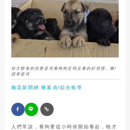
幼犬餵食的也要是培養狗狗定時定量的好習慣。圖/
讀者提供
梅花新聞網 陳素貞/綜合報導
人們常說，養狗要從小時候開始養起，牠才