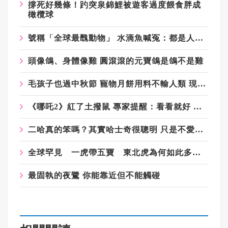
撐死好幾條！趵突泉錦鯉被遊客過度餵食胖成
橄欖球
號稱「全球最醜動物」 水滴魚喊冤：都是人類的錯
頭像鴿、身體像雞 圓滾滾的元寶鴿是鴿不是雞
毛孩子也過中秋節 寵物月餅用料不輸人類 現正熱門
《哪吒2》紅了土撥鼠 專家提醒：看看就好 不摸別養
二哈真的笨嗎？其實哈士奇很聰明 只是不愛聽話
全球罕見 一虎帶五寶 東北虎為何如此多產？
最固執的夜鷺 你能靠近但不能觸碰