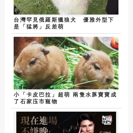
台灣罕見俄羅斯獵狼犬 優雅外型下
是「猛將」反差萌
小「卡皮巴拉」超萌 兩隻水豚寶寶成
了石家庒市寵物