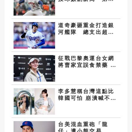
局遭紅人狙擊 再吞
敗
道奇豪砸重金打造銀
河艦隊 總支出超越
大都會 躍居MLB第
一豪門
征戰巴黎奧運台女網
將曹家宜誤食禁藥 遭
禁賽12個月
李多慧稱台灣這點比
韓國可怕 崩潰喊不舒
服
台美混血重砲「龍
仔」遭小熊交易 轉