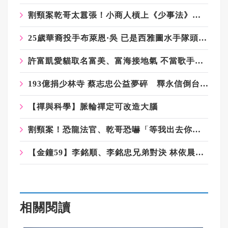
割頸案乾哥太囂張！小商人槓上《少事法》擬出招 網挺：替天行道
25歲華裔投手布萊恩·吳 已是西雅圖水手隊頭號先發
許富凱愛貓取名富美、富海接地氣 不當歌手考慮轉行做美甲
193億捐少林寺 蔡志忠公益夢碎 釋永信倒台後捐贈去向成問號
【禪與科學】脈輪禪定可改造大腦
割頸案！恐龍法官、乾哥恐嚇「等我出去你就知」掀眾怒 兇嫌爸媽被肉搜
【金鐘59】李銘順、李銘忠兄弟對決 林依晨、許瑋甯同劇入圍
相關閱讀