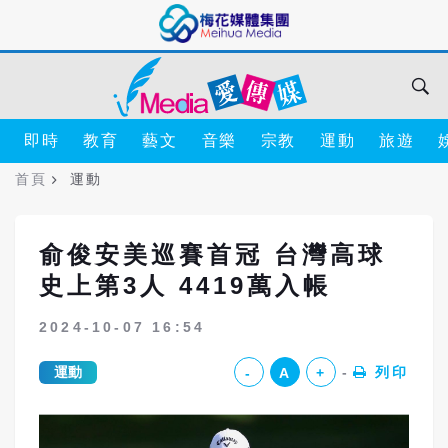
即時
教育
藝文
音樂
宗教
運動
旅遊
首頁
運動
俞俊安美巡賽首冠 台灣高球
史上第3人 4419萬入帳
2024-10-07 16:54
運動
列印
-
A
+