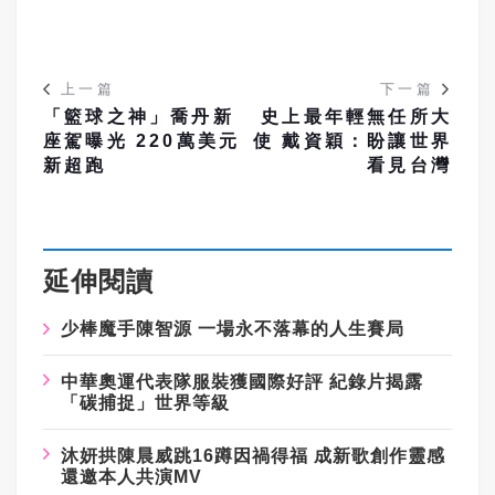
上一篇
下一篇
「籃球之神」喬丹新
史上最年輕無任所大
座駕曝光 220萬美元
使 戴資穎：盼讓世界
新超跑
看見台灣
延伸閱讀
少棒魔手陳智源 一場永不落幕的人生賽局
中華奧運代表隊服裝獲國際好評 紀錄片揭露
「碳捕捉」世界等級
沐妍拱陳晨威跳16蹲因禍得福 成新歌創作靈感
還邀本人共演MV