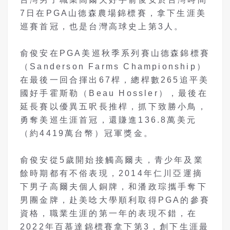
7日在PGA山德森農場錦標賽，拿下生涯美
巡賽首冠，也是台灣高球史上第3人。
俞俊安在PGA美巡秋季系列賽山德森錦標賽
（Sanderson Farms Championship）
在最後一回合揮出67桿，總桿數265追平美
國好手霍斯勒（Beau Hossler），最後在
延長賽以優異五呎長推桿，抓下致勝小鳥，
勇奪美巡生涯首冠，還賺進136.8萬美元
（約4419萬台幣）冠軍獎金。
俞俊安從5歲開始接觸高爾夫，青少年及業
餘時期都有不俗表現，2014年仁川亞運摘
下男子高爾夫個人銅牌，和潘政琮攜手奪下
男團金牌，赴美唸大學順利取得PGA的參賽
資格，職業生涯的第一年的表現不錯，在
2022年百慕達錦標賽拿下第3，創下生涯最