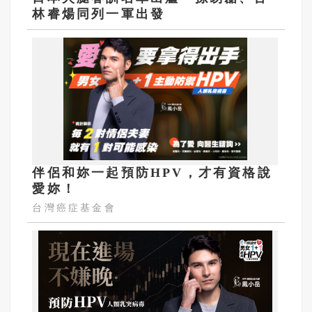
林睿煬同列一軍出發
伴侶和妳一起預防HPV，才有資格說
愛妳！
台灣癌症基金會