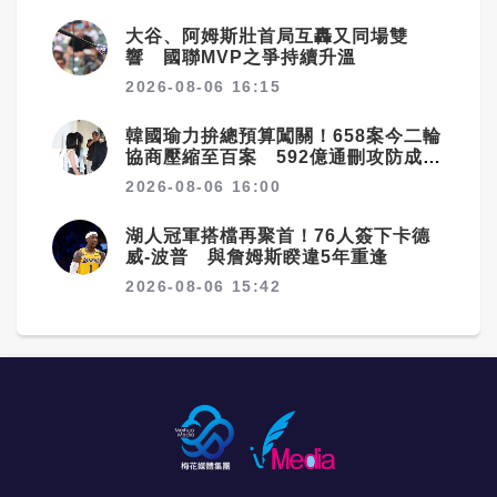
大谷、阿姆斯壯首局互轟又同場雙
響 國聯MVP之爭持續升溫
2026-08-06 16:15
韓國瑜力拚總預算闖關！658案今二輪
協商壓縮至百案 592億通刪攻防成決
戰焦點
2026-08-06 16:00
湖人冠軍搭檔再聚首！76人簽下卡德
威-波普 與詹姆斯睽違5年重逢
2026-08-06 15:42