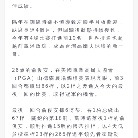
佳成績。
隔年在訓練時雖不慎導致左膝半月板撕裂，
缺席長達4個月，但回歸後狀態持續復甦，
今年有4場比賽打進前10名，世界排名也超
越前輩潘政琮，成為台灣高爾夫球壇的新一
哥。
26歲的俞俊安，在美國職業高爾夫協會
（PGA）山德森農場錦標賽表現亮眼，前3
回合都繳出66桿，以2桿之差進入今天的最
後一回的比賽，取得冠軍的機會。
最後一回合俞俊安抓6博蒂、吞1柏忌繳出
67桿，關鍵的第18洞，當時還落後1桿的俞
俊安，順利推進15呎的博蒂推桿，以4天低
於標準桿23桿的265桿追平領先者霍斯勒