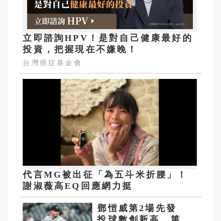
立即諮詢HPV！是對自己健康最好的
投資，把握現在不嫌晚！
台灣癌症基金會
代言MG被出征「為五斗米折腰」！
謝淑薇高EQ回應網力挺
鄧愷威第2場先發
投球數創新高 第4