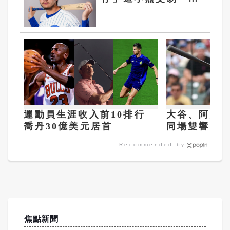
戰馬林魚 補強一壘
戰力
運動員生涯收入前10排行
大谷、阿姆
喬丹30億美元居首
同場雙響 國
持續升溫
Recommended by
焦點新聞