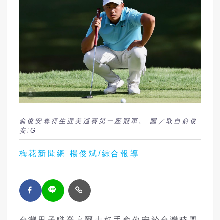
俞俊安奪得生涯美巡賽第一座冠軍。 圖／取自俞俊
安IG
梅花新聞網 楊俊斌/綜合報導
台灣男子職業高爾夫好手俞俊安於台灣時間