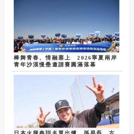
棒舞青春、情融塞上 2026寧夏兩岸
青年沙漠慢壘邀請賽圓滿落幕
日本火腿春訓名單出爐 孫易磊、古