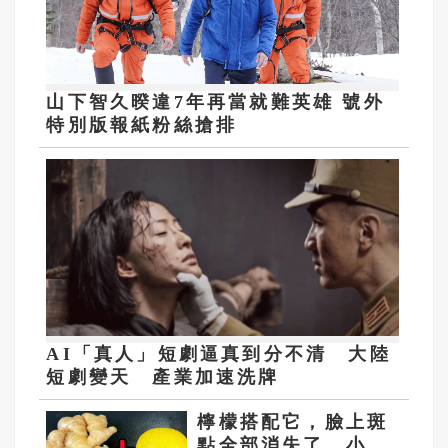
山下智久暌違7年再當就難英雄 號外
特別版報紙粉絲搶排
AI「真人」短劇逼真到分不清 大陸
短劇變天 產業加速洗牌
檸檬搭配它，臉上斑
點全部消失了，小肚