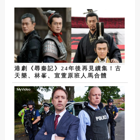
港劇《尋秦記》24年後再見續集！古
天樂、林峯、宣萱原班人馬合體