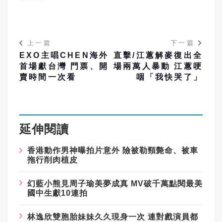
上一篇
下一篇
EXO主唱CHEN海外
直擊/江蕙解麥復出全
首場獻台灣 門票、開
場兩萬人暴動 江蕙哽
賣時間一次看
咽「我快哭了」
延伸閱讀
香港動作男神曝拍片意外
險被勒頸斃命、被車
拖行削肉植皮
幻藍小熊見周子瑜美夢成真
MV
破千萬點閱最美
國中生獻
10
連拍
林逸欣雙胞胎妹妹久久現身一次
連對戲演員都