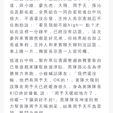
達，與小鐘、廖允杰、大飛、周予天、孫沁
岳及顏佑庭，全男組合一同自駕前進台中玩
很大。不過還沒出發，主持人吳宗憲就忍不
住抱怨說：「看見我能不能high一 點？才
站在這裡一分鐘半，已經沒有話題。」這次
參與來賓雖然都是好兄弟，但純男組合加上
長途車程，主持人和來賓聊天聊到沒話題，
車上睡一片，獨留吳宗憲一人當司機。
抵達台中時，製作單位透露整趟旅費要靠自
己靠遊戲來賺取旅遊津貼。黑隊孫沁岳為求
勝努力奔跑，小鐘喊話隊友：「我們還沒
輸，他們有周予天，OK的！」黃隊大飛則
說隊友周予天已經暖身很久，身為黃隊隊長
KID終於爆氣 說：「周予天暖錯地方了，
你暖一下腦袋好不好!」黑隊隊長坤達則努
力幫黃隊周予天喝倒采，結果周予天不負眾
望，戰鬥力很弱。