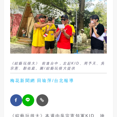
《綜藝玩很大》 前進台中，左起KID、周予天、吳
宗憲、顏佑庭。圖/綜藝玩很大提供
梅花新聞網 田瑜萍/台北報導
《綜藝玩很大》本週由吳宗憲領軍KID、坤