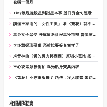
被瞞一個月
Tiny展現從脫星到諧星本事 脫口秀金句連發
讀懂王家衛的「女性主義」 看《繁花》就不再問「寶總愛誰」
單身女子惡夢 許瑋甯遇計程車怪司機 曾愷玹夜跑有尾隨者
李多慧探班耍狠 亮哲忙要簽名當孝子
抖音神曲〈愛的魔力轉圈圈〉原唱小芭比 搖身成為花市CEO
王心凌素顏被偷拍 曝光貼身寶典內容
《繁花》不尊重版權？ 趙傳：沒人聯繫 朱約信：應該問滾石
相關閱讀