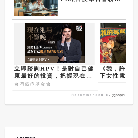
9月現場看兩人之間
化學反應
立即諮詢HPV！是對自己健
《我，許可
康最好的投資，把握現在不
下女性電影
嫌晚！
台灣癌症基金會
Recommended by