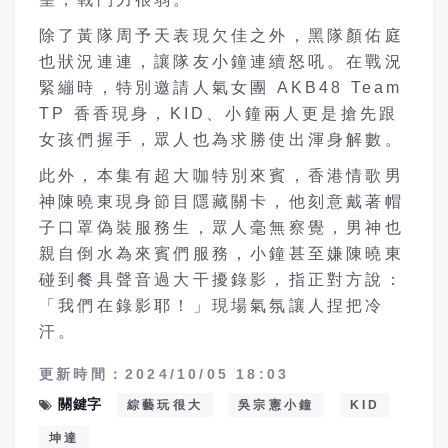
除了黃隊周予天表現欠佳之外，黑隊顏佑庭
也狀況連連，讓隊友小鐘連續怒吼。在戰況
緊繃時，特別邀請人氣女團 AKB48 Team
TP 香香現身，KID、小鐘兩人更是搶先跟
女孩們握手，眾人也為求勝使出渾身解數。
此外，本集有超大咖特別來賓，香港情歌男
神陳曉東現身節目隱藏關卡，他刻意戴著帽
子口罩偽裝服務生，眾人毫無察覺，男神也
親自倒水為來賓們服務，小鐘甚至嫌陳曉東
碰到餐具聲音過大干擾錄影，指正對方說：
「我們在錄影耶！」現場氣氛讓人捏把冷
汗。
更新時間：2024/10/05 18:03
關鍵字
綜藝玩很大
吳宗憲小鐘
KID
坤達