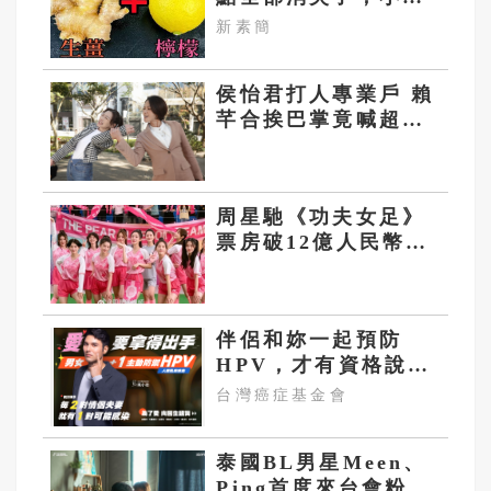
子都變平坦了
新素簡
侯怡君打人專業戶 賴
芊合挨巴掌竟喊超幸
運
周星馳《功夫女足》
票房破12億人民幣
片中「梨花隊」引爆
韓國不滿
伴侶和妳一起預防
HPV，才有資格說愛
妳！
台灣癌症基金會
泰國BL男星Meen、
Ping首度來台會粉絲