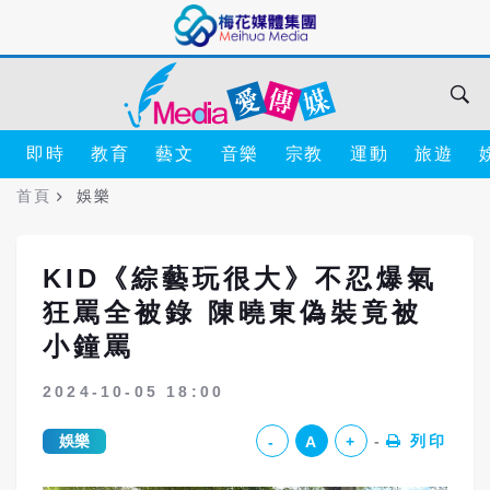
即時
教育
藝文
音樂
宗教
運動
旅遊
首頁
娛樂
KID《綜藝玩很大》不忍爆氣
狂罵全被錄 陳曉東偽裝竟被
小鐘罵
2024-10-05 18:00
娛樂
列印
-
A
+