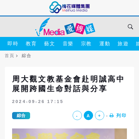
即時
教育
藝文
音樂
宗教
運動
旅遊
首頁
綜合
周大觀文教基金會赴明誠高中
展開跨國生命對話與分享
2024-09-26 17:15
綜合
列印
-
A
+