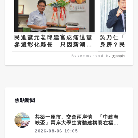
民進黨元老邱建富忍痛退黨
吳乃仁「無
參選彰化縣長 只因新潮流
身房？民進
寧讓國民黨贏也不讓他選
健康、不衝
Recommended by
焦點新聞
共築一座市、交會兩岸情 「中建海
峽盃」兩岸大學生實體建構賽在福州
落幕
2026-08-06 19:05