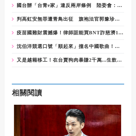
國台辦「台青e家」違反兩岸條例 陸委會：網站已被封鎖
判高虹安無罪遭青鳥出征 旗袍法官郭豫珍時隔多日發聲了
疫苗國難財震撼爆！律師誆能買BNT詐慈濟10億 豪宅起出158公斤黃金
沈伯洋競選口號「順起來」撞名中國歌曲！粉專：想統戰台灣人？
又是越籍移工！在台賣狗肉暴賺2千萬...生飲狗血壯陽 交易暗語全曝光
相關閱讀