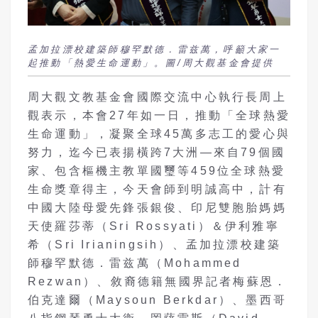
孟加拉漂校建築師穆罕默德．雷兹萬，呼籲大家一
起推動「熱愛生命運動」。圖/周大觀基金會提供
周大觀文教基金會國際交流中心執行長周上
觀表示，本會27年如一日，推動「全球熱愛
生命運動」，凝聚全球45萬多志工的愛心與
努力，迄今已表揚橫跨7大洲—來自79個國
家、包含樞機主教單國璽等459位全球熱愛
生命獎章得主，今天會師到明誠高中，計有
中國大陸母愛先鋒張銀俊、印尼雙胞胎媽媽
天使羅莎蒂（Sri Rossyati）＆伊利雅寧
希（Sri Irianingsih）、孟加拉漂校建築
師穆罕默德．雷兹萬（Mohammed
Rezwan）、敘裔德籍無國界記者梅蘇恩．
伯克達爾（Maysoun Berkdar）、墨西哥