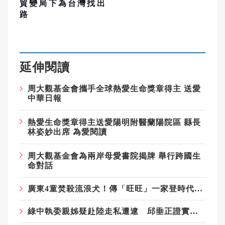
貿變局下為台灣找出
路
延伸閱讀
周大觀基金會攜手全球熱愛生命獎章得主 送愛
中華日報
熱愛生命獎章得主送愛陽明附醫蘭陽院區 縣長
林姿妙出席 為愛閱讀
周大觀基金會為兩岸母愛書院揭牌 舉行跨國生
命對話
廣東4童焚殺流浪犬！傳「旺旺」一家登時代廣場看板 2港星籲快立動保法
綠中執委親姊疑赴陸走私遭逮 邱垂正證實：透過兩岸共打機制了解