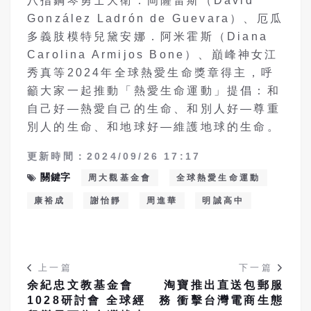
八指鋼琴勇士大衛．岡薩雷斯（David
González Ladrón de Guevara）、厄瓜
多義肢模特兒黛安娜．阿米霍斯（Diana
Carolina Armijos Bone）、巔峰神女江
秀真等2024年全球熱愛生命獎章得主，呼
籲大家一起推動「熱愛生命運動」提倡：和
自己好—熱愛自己的生命、和別人好—尊重
別人的生命、和地球好—維護地球的生命。
更新時間：2024/09/26 17:17
關鍵字
周大觀基金會
全球熱愛生命運動
康裕成
謝怡靜
周進華
明誠高中
上一篇
下一篇
余紀忠文教基金會
淘寶推出直送包郵服
1028研討會 全球經
務 衝擊台灣電商生態