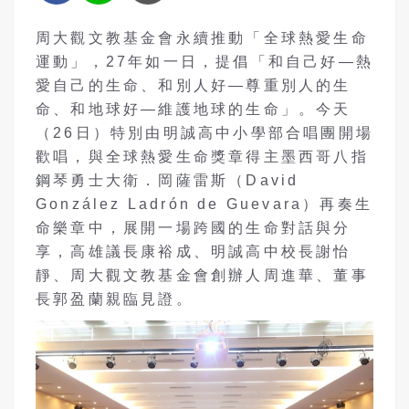
周大觀文教基金會永續推動「全球熱愛生命
運動」，27年如一日，提倡「和自己好—熱
愛自己的生命、和別人好—尊重別人的生
命、和地球好—維護地球的生命」。今天
（26日）特別由明誠高中小學部合唱團開場
歡唱，與全球熱愛生命獎章得主墨西哥八指
鋼琴勇士大衛．岡薩雷斯（David
González Ladrón de Guevara）再奏生
命樂章中，展開一場跨國的生命對話與分
享，高雄議長康裕成、明誠高中校長謝怡
靜、周大觀文教基金會創辦人周進華、董事
長郭盈蘭親臨見證。