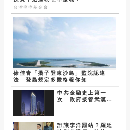
台灣癌症基金會
徐佳青「攜子登東沙島」監院認違
法 登島規定多嚴格報你知
中共金融史上第一
次 政府接管武漢眾
邦銀行
誰讓李洋罰站？羅廷