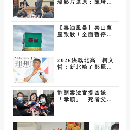
瑋影片還原：陳培瑜
喊「我們只要求站著
讓部長講話很難
嗎？」
【毒油風暴】泰山董
座致歉！全面暫停大
豆油銷售 捐3千萬
提升食安檢驗
2026決戰北高 柯文
哲：新北輸了鄭麗文
就慘 高雄丟了賴清
德脫褲子
割頸案法官提凶嫌
「孝順」 死者父悲
鳴：法官是加害者幫
兇