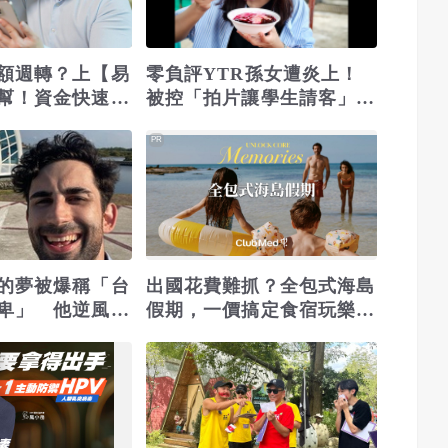
額週轉？上【易
零負評YTR孫女遭炎上！
幫！資金快速到
被控「拍片讓學生請客」...
她怒還原真相
PR
的夢被爆稱「台
出國花費難抓？全包式海島
卑」 他逆風
假期，一價搞定食宿玩樂，
裡都明白
省錢更省心！