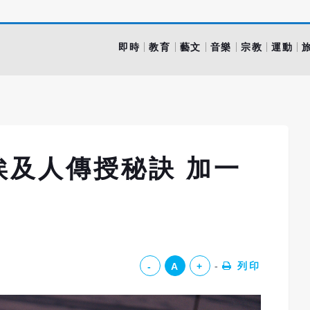
即時
教育
藝文
音樂
宗教
運動
埃及人傳授秘訣 加一
列印
-
A
+