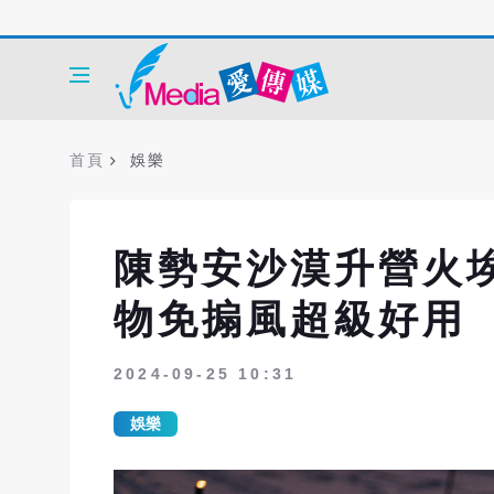
首頁
娛樂
陳勢安沙漠升營火
物免搧風超級好用
2024-09-25 10:31
娛樂