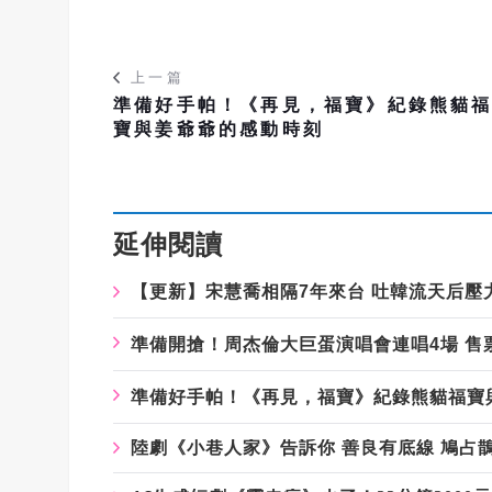
上一篇
準備好手帕！《再見，福寶》紀錄熊貓
寶與姜爺爺的感動時刻
延伸閱讀
【更新】宋慧喬相隔
7
年來台
吐韓流天后壓
準備開搶！周杰倫大巨蛋演唱會連唱
4
場
售
準備好手帕！《再見，福寶》紀錄熊貓福寶
陸劇《小巷人家》告訴你 善良有底線 鳩占