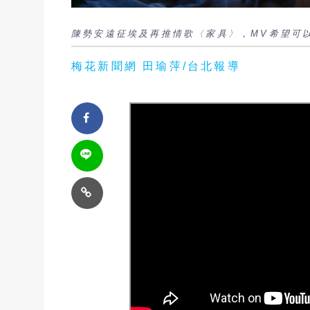
陳勢安遠征埃及再推情歌〈家具〉，MV希望可
梅花新聞網 田瑜萍/台北報導