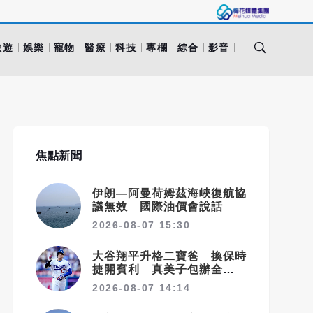
旅遊
娛樂
寵物
醫療
科技
專欄
綜合
影音
焦點新聞
伊朗—阿曼荷姆茲海峽復航協
議無效 國際油價會說話
2026-08-07 15:30
大谷翔平升格二寶爸 換保時
捷開賓利 真美子包辦全家飲
食
2026-08-07 14:14