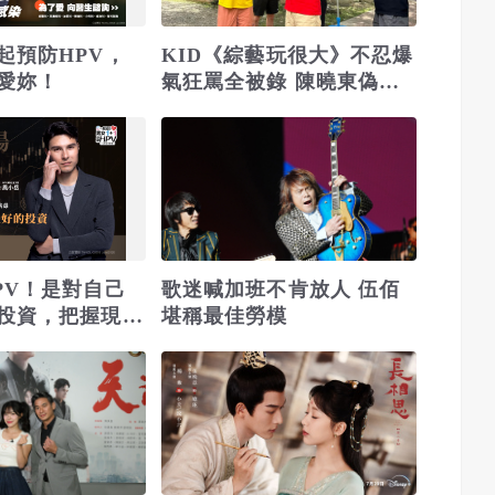
起預防HPV，
KID《綜藝玩很大》不忍爆
愛妳！
氣狂罵全被錄 陳曉東偽裝
竟被小鐘罵
PV！是對自己
歌迷喊加班不肯放人 伍佰
投資，把握現在
堪稱最佳勞模