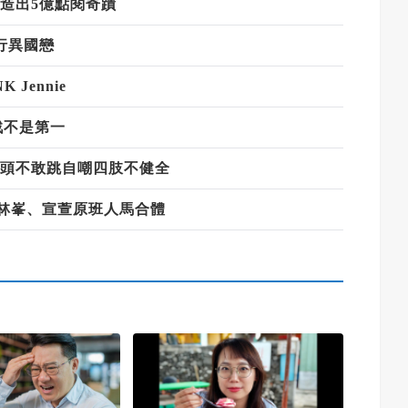
元造出5億點閱奇蹟
行異國戀
Jennie
戰不是第一
彈頭不敢跳自嘲四肢不健全
、林峯、宣萱原班人馬合體