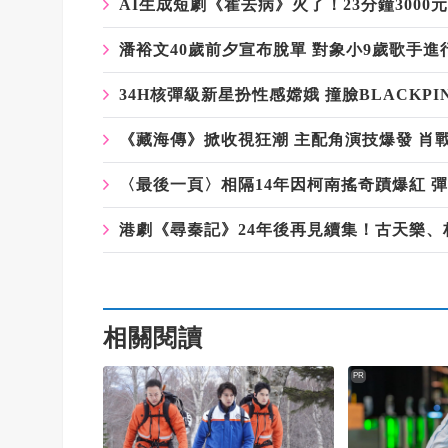
AI生成短劇《霍去病》火了！23分鐘3000
潘裕文40歲前夕宣布脫單 對象小9歲歌手進
34H核彈級新星扮性感嫦娥 撞臉BLACKPINK 
《藏海傳》掀收視狂潮 主配角演技爆發 肖
〈最後一頁〉相隔14年因柯南搖奇蹟爆紅 
港劇《尋秦記》24年後再見續集！古天樂
相關閱讀
PR