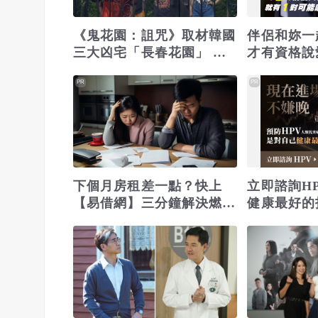
《鬼花園：詛咒》取材韓國
伴侶和妳一
三大凶宅「長春花園」 相
才有資格說
約試膽多一人
PR
PR
下個月房租差一點？快上
立即諮詢H
【易借網】三分鐘解決燃眉
健康最好的
之急
不嫌晚！