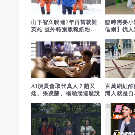
山下智久暌違7年再當就難
臨時需要小
英雄 號外特別版報紙粉絲
借網】找人
搶排
位
AI演員會取代真人？趙又
百萬網紅酷
廷、張凌赫、楊涵涵這麼說
灣人就是自
挺：大家心
PR