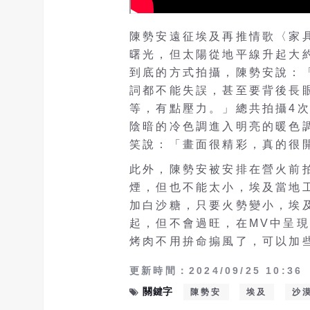
陳勢安遠征埃及再推情歌〈家
曙光，但太陽從地平線升起大
到底的方式拍攝，陳勢安說：
詞都不能失誤，甚至要背後長
等，有點壓力。」總共拍攝4
陰暗的冷色調進入明亮的暖色
笑說：「畫面很精彩，真的很
此外，陳勢安被安排在營火前
煙，但也不能太小，埃及當地
加白沙糖，只要火勢變小，埃
起，但不會過旺，在MV中呈
烤肉不用拚命搧風了，可以加
更新時間：2024/09/25 10:36
關鍵字
陳勢安
埃及
沙