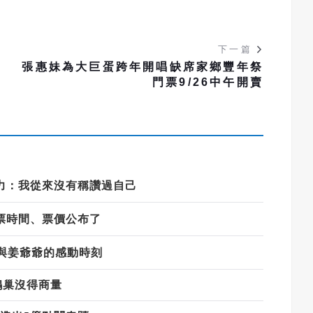
下一篇
福
張惠妹為大巨蛋跨年開唱缺席家鄉豐年祭
門票9/26中午開賣
力：我從來沒有稱讚過自己
票時間、票價公布了
與姜爺爺的感動時刻
鵲巢沒得商量