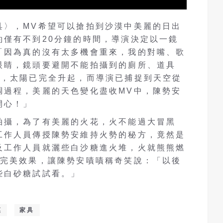
具〉，MV希望可以搶拍到沙漠中美麗的日出
約僅有不到20分鐘的時間，導演決定以一鏡
「因為真的沒有太多機會重來，我的對嘴、歌
眼睛，鏡頭要避開不能拍攝到的廁所、道具
次，太陽已完全升起，而導演已捕捉到天空從
調過程，美麗的天色變化盡收MV中，陳勢安
開心！」
拍攝，為了有美麗的火花，火不能過大冒黑
工作人員傳授陳勢安維持火勢的秘方，竟然是
及工作人員就灑些白沙糖進火堆，火就熊熊燃
現完美效果，讓陳勢安嘖嘖稱奇笑說：「以後
些白砂糖試試看。」
漠
家具