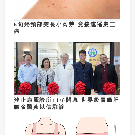
6旬婦頸部突長小肉芽 竟接連罹患三
癌
汐止康麗診所11/8開幕 世界級胃腸肝
膽名醫黃以信駐診