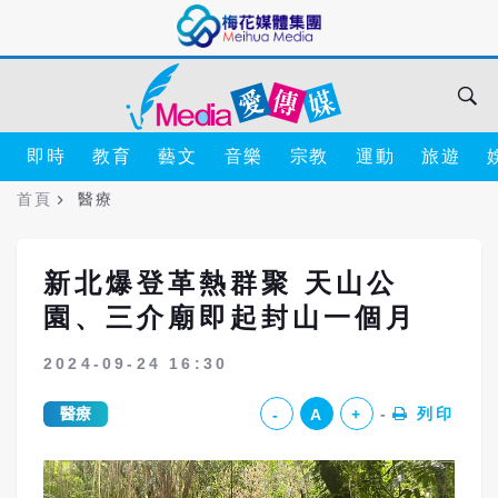
即時
教育
藝文
音樂
宗教
運動
旅遊
首頁
醫療
新北爆登革熱群聚 天山公
園、三介廟即起封山一個月
2024-09-24 16:30
醫療
列印
-
A
+