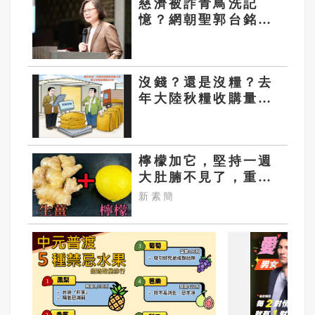
慈濟被詐青鳥洗記
憶？網朝聖郭台銘
「政府擋疫苗」貼
文：大小姐說不要買
沒錢？還是沒糧？去
年大陸秋糧收購量比
前年減少
檸檬加它，堅持一週
大肚腩不見了，重新
回到45公斤
新素簡