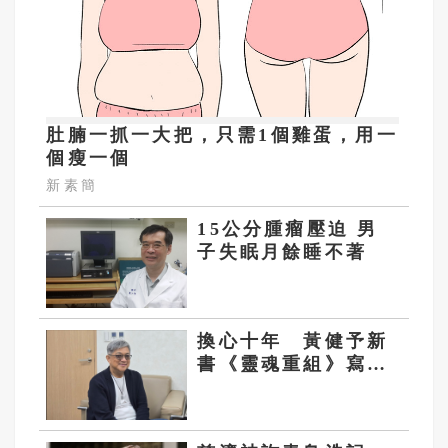
肚腩一抓一大把，只需1個雞蛋，用一
個瘦一個
新素簡
15公分腫瘤壓迫 男
子失眠月餘睡不著
換心十年 黃健予新
書《靈魂重組》寫給
每一個在無常中尋找
安頓的靈魂