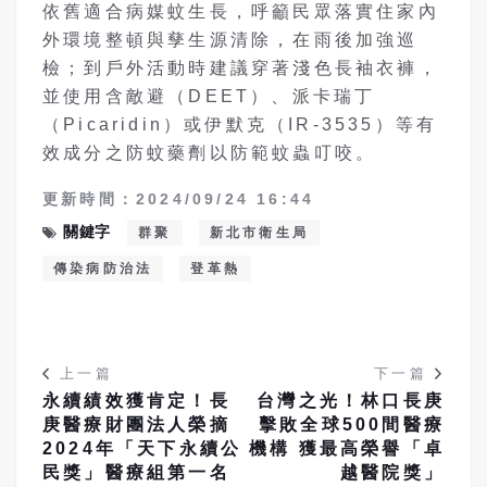
依舊適合病媒蚊生長，呼籲民眾落實住家內
外環境整頓與孳生源清除，在雨後加強巡
檢；到戶外活動時建議穿著淺色長袖衣褲，
並使用含敵避（DEET）、派卡瑞丁
（Picaridin）或伊默克（IR-3535）等有
效成分之防蚊藥劑以防範蚊蟲叮咬。
更新時間：2024/09/24 16:44
關鍵字
群聚
新北市衛生局
傳染病防治法
登革熱
上一篇
下一篇
永續績效獲肯定！長
台灣之光！林口長庚
庚醫療財團法人榮摘
擊敗全球500間醫療
2024年「天下永續公
機構 獲最高榮譽「卓
民獎」醫療組第一名
越醫院獎」