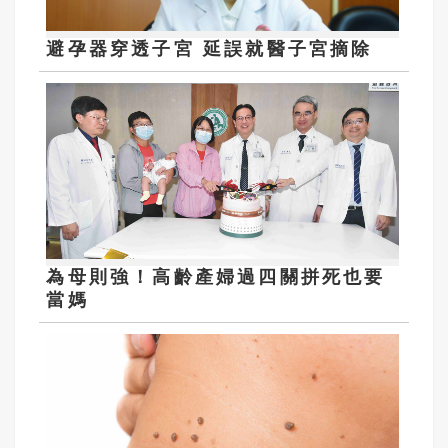
避孕器穿透子宮 延誤就醫子宮摘除
為母則強！高齡產婦過四關拼死也要
當媽