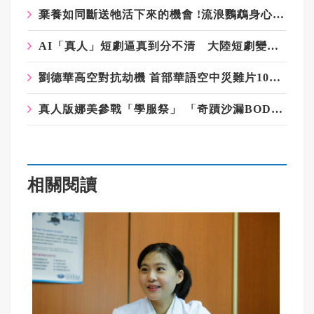
棄養如同斷送牠活下來的機會 !流浪鸚鵡身心受創
AI「真人」短劇逼真到分不清 大陸短劇變天 產業加速洗牌
劉德華高空對抗劫機 首部華語空中災難片10月上映
真人版娜美參戰「學服祭」 「奇蹟沙漏BODY」辻莉莉莎細腰57公分
相關閱讀