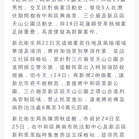
男性。交叉比對個案活動史，發現5人在潛
伏期間都有中和區興南里、三介廟及新店區
天山公園活動史，與19日花蓮縣登革熱個案
足跡重疊，高度懷疑為群聚案件。
新北衛生局22日完成個案居住地及風險場域
孳清及清消，將持加強里別孳清作業、並設
立社區篩檢站，原針對三介廟至天山公園步
道間插立警示旗，提醒民眾出入時加強防蚊
措施，但今天（24日）再新增2例個案，讓
新北市府不敢輕忽，直接將中和區景新公
園、三介廟至新店區天山公園之環山步道列
為管制區域，禁止民眾進出，違者將依傳染
病防治法處6萬至30萬元罰鍰。
新北衛生局長陳潤秋提醒，市府於24日至
25日，在中和區興南市民活動中心及新店區
新和里里臨時集會所設立採檢站，提供民眾