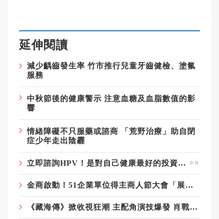
延伸閱讀
減少齲齒發生率 竹市推行兒童牙齒健檢、塗氟
服務
中秋節後的健康警示 注意血糖及血脂數值的影
響
情緒障礙不只服藥或諮商 「荒野治療」助自閉
症少年走出陰霾
立即諮詢HPV！是對自己健康最好的投資，把握現在不嫌晚！
金商啟動！51企業單位得主商人節大會「展現不凡」！
《藏海傳》掀收視狂潮 主配角演技爆發 肖戰不是第一