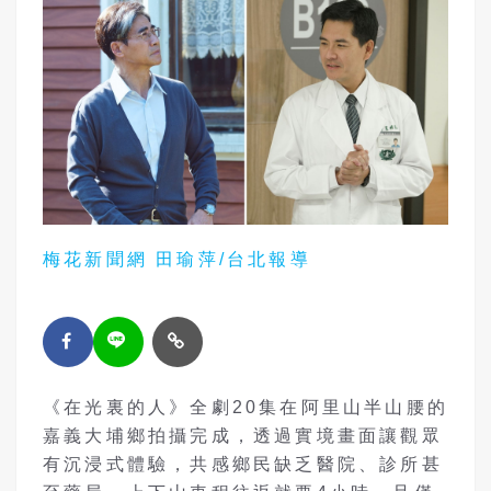
梅花新聞網 田瑜萍/台北報導
《在光裏的人》全劇20集在阿里山半山腰的
嘉義大埔鄉拍攝完成，透過實境畫面讓觀眾
有沉浸式體驗，共感鄉民缺乏醫院、診所甚