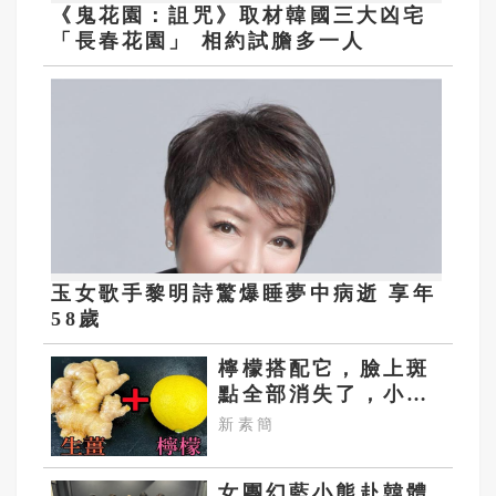
《鬼花園：詛咒》取材韓國三大凶宅
「長春花園」 相約試膽多一人
玉女歌手黎明詩驚爆睡夢中病逝 享年
58歲
檸檬搭配它，臉上斑
點全部消失了，小肚
子都變平坦了
新素簡
女團幻藍小熊赴韓體