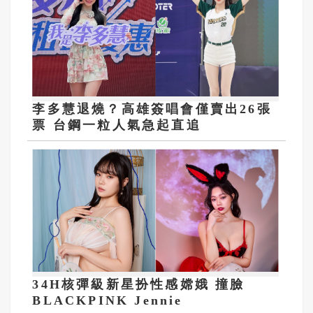
李多慧退燒？高雄簽唱會僅賣出26張
票 台鋼一粒人氣急起直追
34H核彈級新星扮性感嫦娥 撞臉
BLACKPINK Jennie