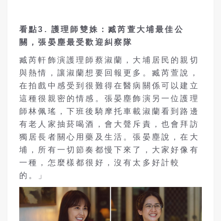
看點
3.
護理師雙姝：臧芮萱大埔最佳公
關，張晏塵最受歡迎糾察隊
臧芮軒飾演護理師蔡淑蘭，大埔居民的親切
與熱情，讓淑蘭想要回報更多。臧芮萱說，
在拍戲中感受到很難得在醫病關係可以建立
這種很親密的情感。張晏塵飾演另一位護理
師林佩瑤，下班後騎摩托車載淑蘭看到路邊
有老人家抽菸喝酒，會大聲斥責，也會拜訪
獨居長者關心用藥及生活。張晏塵說，在大
埔，所有一切節奏都慢下來了，大家好像有
一種，怎麼樣都很好，沒有太多好計較
的。」