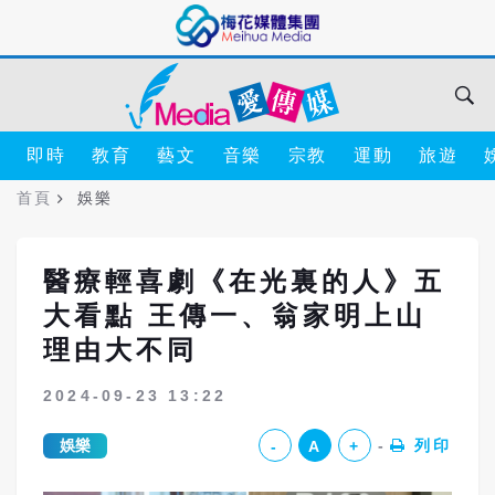
即時
教育
藝文
音樂
宗教
運動
旅遊
首頁
娛樂
醫療輕喜劇《在光裏的人》五
大看點 王傳一、翁家明上山
理由大不同
2024-09-23 13:22
娛樂
列印
-
A
+