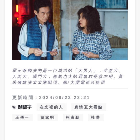
霍正奇飾演的是一位成功的「大男人」，生意大、
人面大、嗓門大，脾氣也大的霸氣村長翁左樹。黃
采儀飾演太太陳勵譁。圖/大愛電視台提供
更新時間：2024/09/23 23:21
關鍵字
在光裡的人
劇情五大看點
王傳一
翁家明
柯淑勤
杜蕾