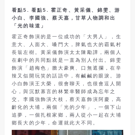
看點
5.
看點
5.
霍正奇、黃采儀、錦雯、游
小白、李國強、蔡天嘉，甘草人物調和出
「光的味道」
霍正奇飾演的是一位成功的「大男人」，生
意大、人面大、嗓門大，脾氣也大的霸氣村
長翁左樹。黃采儀飾演太太陳勵譁，兩個人
在劇中的共同點就是一直為別人付出。錦雯
飾演「趙梅色」膽大豪爽、口無遮攔，在辛
辣又似開玩笑的話語中，有鹹鹹的眼淚。游
小白飾演王大榮，很會聊天，也很會逗人開
心，與沉默寡言的林繁幸醫師成為忘年之
交。李國強飾演大枝，蔡天嘉飾演阿慶，高
齡化的大埔，兩個「光的少年」，一個下山
追夢，一個扎根家鄉，兩人從小一起在大埔
鄉長大的少年，命運就此大不同。