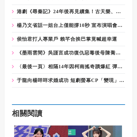
港劇《尋秦記》24年後再見續集！古天樂、林峯、宣萱原班人馬合體
楊乃文省話一姐台上僅能撐10秒 宣布演唱會將唱回台北
侯怡君打人專業戶 賴芊合挨巴掌竟喊超幸運
《墨雨雲間》吳謹言成功復仇惡毒後母陳喬恩 伊能靜曝于正製作動機
〈最後一頁〉相隔14年因柯南搖奇蹟爆紅 彈頭不敢跳自嘲四肢不健全
于龍向楊咩咩求婚成功 短劇螢幕CP「變現」熱搜破億
相關閱讀