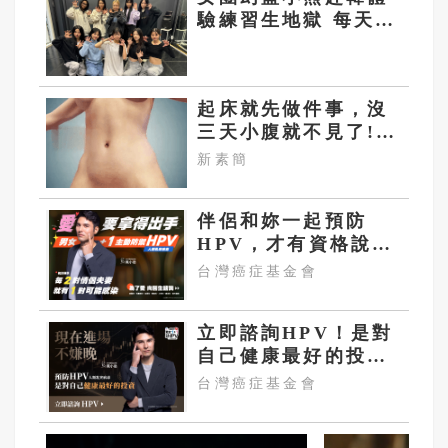
驗練習生地獄 每天起
床量體重 拉筋痛到哭
起床就先做件事，沒
三天小腹就不見了!
肚子一天天變小！
新素簡
伴侶和妳一起預防
HPV，才有資格說愛
妳！
台灣癌症基金會
立即諮詢HPV！是對
自己健康最好的投
資，把握現在不嫌
台灣癌症基金會
晚！