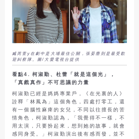
臧芮萱y在劇中是大埔最佳公關，張晏塵則是最受歡
迎糾察隊。圖/大愛電視台提供
看點
4.
柯淑勤、杜蕾「就是這個光」，
「真戲真作」不可思議的力量
柯淑勤已經是媽媽專業戶，《在光裏的人》
詮釋「林鳳為」這個角色，四處打零工，還
有一個腦性麻痺的女兒，不同以往擅長的苦
情角色，柯淑勤認為，「我覺得不一樣，不
用太演，只要扮起來，想到她的故事，就會
感同身受。」柯淑勤演出後有感而發，並不