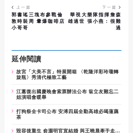
上一篇
下一篇
郭書瑤三塊布參戰倫
華視大樂隊指揮詹森
敦時裝周 暈爆咖啡店
雄過世 張小燕：很難
小哥哥
過
延伸閱讀
故宮「大美不言」特展開箱
〈乾隆洋彩玲瓏轉
旋瓶〉秀清代極致工藝
江蕙復出國慶晚會索票辦法公布
翁立友難忘二
姐演唱會暖舉
打狗祭全卡司公布
安溥四屆全勤高雄必喝蓮藕
茶
毀容後重生 俞灝明官宣結婚 與王曉晨牽手走過低谷