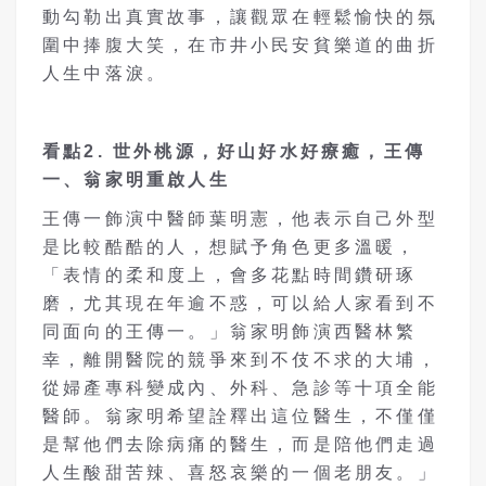
動勾勒出真實故事，讓觀眾在輕鬆愉快的氛
圍中捧腹大笑，在市井小民安貧樂道的曲折
人生中落淚。
看點
2.
世外桃源，好山好水好療癒
，王傳
一、翁家明重啟人生
王傳一飾演中醫師葉明憲，他表示自己外型
是比較酷酷的人，想賦予角色更多溫暖，
「表情的柔和度上，會多花點時間鑽研琢
磨，尤其現在年逾不惑，可以給人家看到不
同面向的王傳一。」翁家明飾演西醫林繁
幸，離開醫院的競爭來到不伎不求的大埔，
從婦產專科變成內、外科、急診等十項全能
醫師。翁家明希望詮釋出這位醫生，不僅僅
是幫他們去除病痛的醫生，而是陪他們走過
人生酸甜苦辣、喜怒哀樂的一個老朋友。」