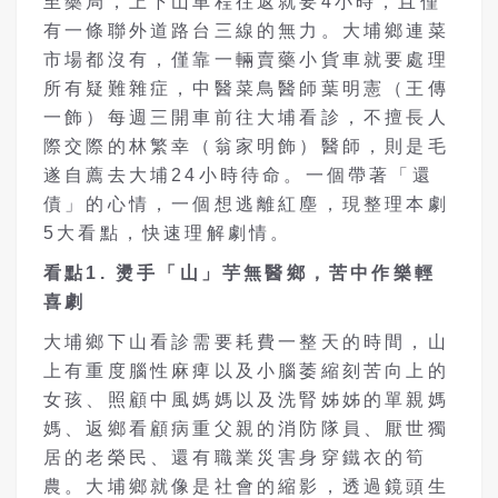
至藥局，上下山車程往返就要4小時，且僅
有一條聯外道路台三線的無力。大埔鄉連菜
市場都沒有，僅靠一輛賣藥小貨車就要處理
所有疑難雜症，中醫菜鳥醫師葉明憲（王傳
一飾）每週三開車前往大埔看診，不擅長人
際交際的林繁幸（翁家明飾）醫師，則是毛
遂自薦去大埔24小時待命。一個帶著「還
債」的心情，一個想逃離紅塵，現整理本劇
5大看點，快速理解劇情。
看點
1.
燙手「山」芋無醫鄉，苦中作樂輕
喜劇
大埔鄉下山看診需要耗費一整天的時間，山
上有重度腦性麻痺以及小腦萎縮刻苦向上的
女孩、照顧中風媽媽以及洗腎姊姊的單親媽
媽、返鄉看顧病重父親的消防隊員、厭世獨
居的老榮民、還有職業災害身穿鐵衣的筍
農。大埔鄉就像是社會的縮影，透過鏡頭生