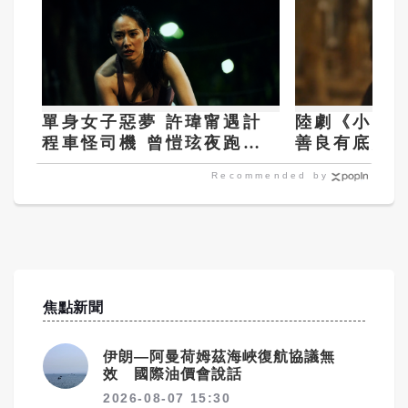
單身女子惡夢 許瑋甯遇計
陸劇《小巷
程車怪司機 曾愷玹夜跑有
善良有底線 
尾隨者
商量
Recommended by
焦點新聞
伊朗—阿曼荷姆茲海峽復航協議無
效 國際油價會說話
2026-08-07 15:30