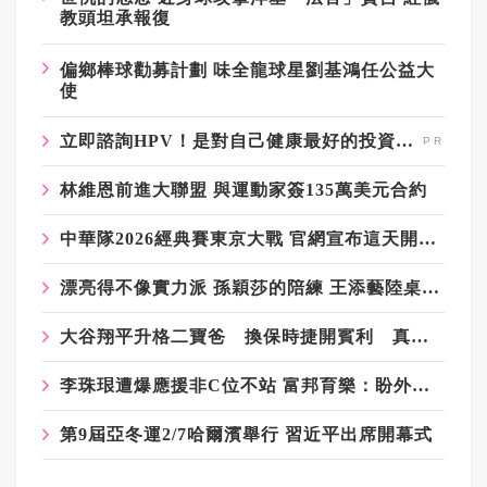
教頭坦承報復
偏鄉棒球勸募計劃 味全龍球星劉基鴻任公益大
使
立即諮詢HPV！是對自己健康最好的投資，把握現在不嫌晚！
林維恩前進大聯盟 與運動家簽135萬美元合約
中華隊2026經典賽東京大戰 官網宣布這天開始搶票
漂亮得不像實力派 孫穎莎的陪練 王添藝陸桌球第一美女
大谷翔平升格二寶爸 換保時捷開賓利 真美子包辦全家飲食
李珠珢遭爆應援非C位不站 富邦育樂：盼外界給予正面鼓勵
第9屆亞冬運2/7哈爾濱舉行 習近平出席開幕式