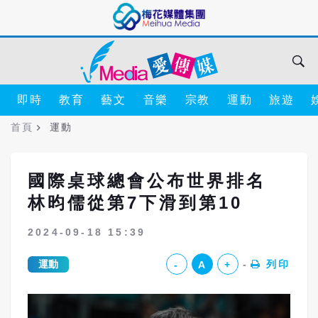
即時
教育
藝文
音樂
宗教
運動
旅遊
首頁
運動
國際桌球總會公布世界排名
林昀儒從第7下滑到第10
2024-09-18 15:39
運動
列印
-
A
+