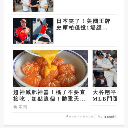
地
日本笑了！美國王牌
史庫柏僅投1場經典
賽 確定8強不再登
板
超神減肥神器！橘子不要直
大谷翔平102
接吃，加點這個！體重天天
MLB門面 
下降
新素簡
Recommended by