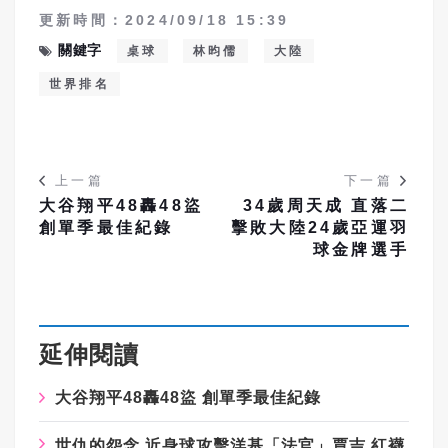
更新時間：2024/09/18 15:39
關鍵字
桌球
林昀儒
大陸
世界排名
上一篇
下一篇
大谷翔平48轟48盜
34歲周天成 直落二
創單季最佳紀錄
擊敗大陸24歲亞運羽
球金牌選手
延伸閱讀
大谷翔平48轟48盜 創單季最佳紀錄
世仇的怨念 近身球攻擊洋基「法官」賈吉 紅襪