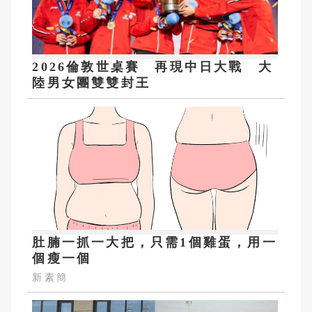
2026倫敦世桌賽 再現中日大戰 大
陸男女團雙雙封王
肚腩一抓一大把，只需1個雞蛋，用一
個瘦一個
新素簡