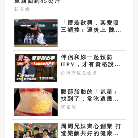
重新回到45公斤
新素簡
「厝若欲興，某愛照
三頓揍」遭炎上 陳傑
憲深夜道歉 老婆綺綺
也發聲
伴侶和妳一起預防
HPV，才有資格說愛
妳！
台灣癌症基金會
腹部脂肪的「剋星」
找到了，常吃這幾
物，吃走大肚囊，瘦
新素簡
出小蠻腰
周周兄妹齊心創業 打
造樂齡共好的健康基