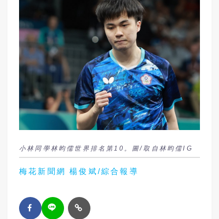
小林同學林昀儒世界排名第10。圖/取自林昀儒IG
梅花新聞網 楊俊斌/綜合報導