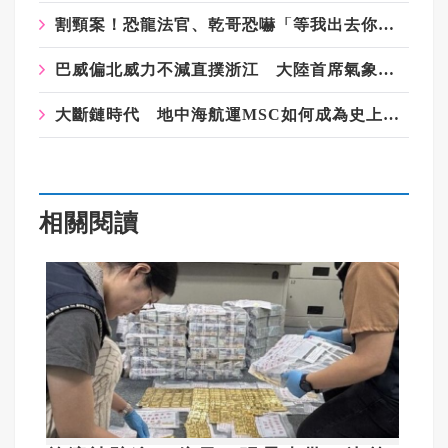
割頸案！恐龍法官、乾哥恐嚇「等我出去你就知」掀眾怒 兇嫌爸媽被肉搜
巴威偏北威力不減直撲浙江 大陸首席氣象預報員感嘆台灣中央山脈沒削弱風勢
大斷鏈時代 地中海航運MSC如何成為史上首家市占破2O%的貨櫃航商
相關閱讀