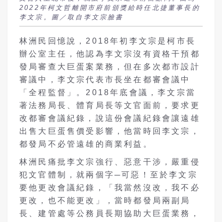
2022年柯文哲離開市府前頒獎給時任北捷董事長的
李文宗。圖／取自李文宗臉書
林洲民回憶說，
2018
年初李文宗是柯市長
辦公室主任，他認為李文宗沒有資格干預都
發局審查大巨蛋案業務，但在多次都市設計
審議中，李文宗代表市長坐在都審會議中
「全程監督」。
2018
年底會議，李文宗當
著法務局長、體育局長等文官面前，要求更
改都審會議紀錄，說這份會議紀錄會讓遠雄
出售大巨蛋售價受影響，他當時回李文宗，
都發局不必管遠雄的商業利益。
林洲民痛批李文宗強行、惡意干涉，嚴重侵
犯文官體制，就兩個字─可惡！至於李文宗
要他更改會議紀錄，「我當然沒改，我不必
更改，也不能更改」，當時都發局兩副局
長、建管處等公務員長期協助大巨蛋業務，