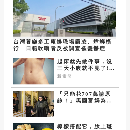
台灣養樂多工廠爆職場霸凌、蟑螂橫
行 日籍吹哨者反被調查罹憂鬱症
起床就先做件事，沒
三天小腹就不見了!
肚子一天天變小！
新素簡
「只能花707萬請原
諒！」馬國富媽為11
歲女兒慶生送車送勞
力士掀熱議
檸檬搭配它，臉上斑