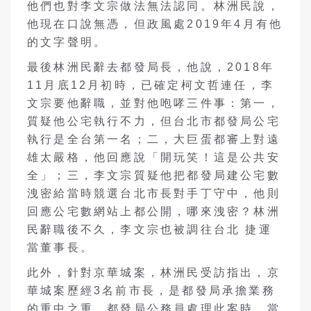
他們也對李文宗做法無法認同。林洲民說，
他現在口說無憑，但政風處
2019
年
4
月有他
的文字聲明。
最後林洲民辭去都發局長，他說，
2018
年
11
月底
12
月初時，已確定柯文哲連任，李
文宗要他辭職，並對他咆哮三件事：第一，
質疑他公宅執行不力，但台北市都發局公宅
執行是全台第一名；二，大巨蛋都審上對遠
雄太嚴格，他回應說「開玩笑！這是公共安
全」；三，李文宗質疑他把都發局建公宅數
洩密給當時競選台北市長對手丁守中，他則
回應公宅數網站上都公開，哪來洩密？
林洲
民辭職後不久，李文宗也被調往台北 捷運
當董事長。
此外，針對京華城案，林洲民受訪指出，京
華城案歷經
3
名前市長，是都發局承擔業務
的重中之重，都發局公務員處理此案時，當