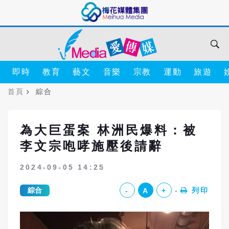
即時
教育
藝文
音樂
宗教
運動
旅遊
首頁
綜合
為大巨蛋案 林洲民爆料：被
李文宗咆哮施壓後請辭
2024-09-05 14:25
綜合
列印
-
A
+