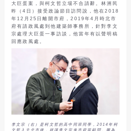
大巨蛋案，與柯文哲立場不合請辭。林洲民
昨（
4
日）接受政論節目訪問說，他在
2018
年
12
月
25
日離開市府，
2019
年
4
月時北市
府有請政風處到他建築師事務所，針對李文
宗處理大巨蛋一事訪談，他當年有以聲明稿
回應政風處。
李文宗（右）是柯文哲的高中同班同學，2014年柯
文哲入主北市後，就讓李文宗進市府當顧問。圖為