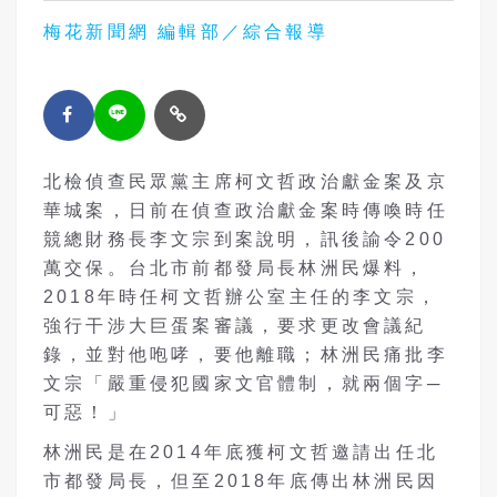
梅花新聞網 編輯部／綜合報導
北檢偵查民眾黨主席柯文哲政治獻金案及京
華城案，日前在偵查政治獻金案時傳喚時任
競總財務長李文宗到案說明，訊後諭令
200
萬交保。台北市前都發局長林洲民爆料，
2018
年時任柯文哲辦公室主任的李文宗，
強行干涉大巨蛋案審議，要求更改會議紀
錄，並對他咆哮，要他離職；林洲民痛批李
文宗「嚴重侵犯國家文官體制，就兩個字─
可惡！」
林洲民是在
2014
年底獲柯文哲邀請出任北
市都發局長，但至
2018
年底傳出林洲民因