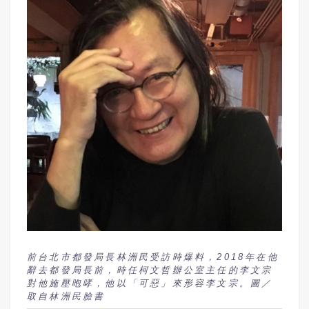
前台北市都發局長林洲民受訪時爆料，2018年在他
辭去都發局長前，時任柯文哲辦公室主任的李文宗
對他施壓咆哮，他以「可惡」來形容李文宗。圖／
取自林洲民臉書