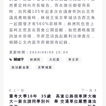
然要定時向市長報告。而在擔任都發局長
時，自民國
105
年起多次在議會答詢台北市
議員應曉薇時，林就主張京華城須含西北角
一起開發才有
560%
容積率；林洲民也曾上
簽柯文哲及在晨會公開提醒，如照應曉薇質
詢放水容積，市府恐須負起圖利法律責任，
相關公文內簽市府都留有紀錄。
更新時間：2024/09/05 15:04
關鍵字
林洲民
大巨蛋
李文宗
政治獻金案
京華城案
上一篇
下一篇
重考大學16年 35歲
高速公路假車牌大檢
大一新生請同學別叫
舉 交通單位嚴懲違法