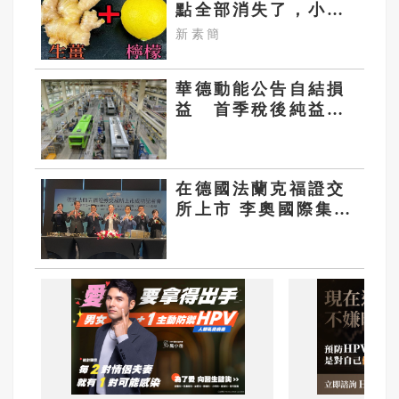
點全部消失了，小肚
子都變平坦了
新素簡
華德動能公告自結損
益 首季稅後純益
1.36 億 稅後每股盈
餘 1.13 元
在德國法蘭克福證交
所上市 李奧國際集團
成台灣家族企業首例