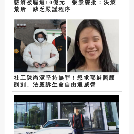
慈濟被騙逾10億元 張景森批：決策
荒唐 缺乏嚴謹程序
社工陳尚潔堅持無罪！懇求耶穌照顧
剴剴、法庭訴生命自由遭威脅