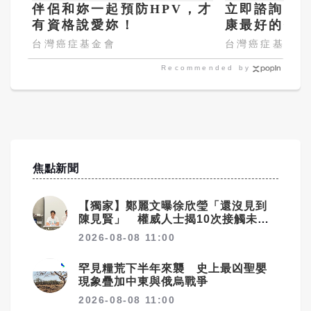
伴侶和妳一起預防HPV，才
立即諮詢HP
有資格說愛妳！
康最好的投
嫌晚！
台灣癌症基金會
台灣癌症基金會
Recommended by
焦點新聞
【獨家】鄭麗文曝徐欣瑩「還沒見到
陳見賢」 權威人士揭10次接觸未
果：整合最後一哩路
2026-08-08 11:00
罕見糧荒下半年來襲 史上最凶聖嬰
現象疊加中東與俄烏戰爭
2026-08-08 11:00