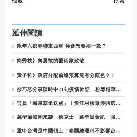
他叔
行為
延伸閱讀
龍年六都春聯東西軍 你會想要那一款？
簡秀枝》向勇敢的藝術家致敬
黃子哲》政府分配前瞻預算竟有分顏色？！
​徐巧芯分享陳時中21句疫情幹話 粉專精華剪輯引網嘆：當時真的是囂張
官員「喊凍蒜還送蛋」！詹江村檢舉涉賄選 黃世杰競辦：扭曲事實
萬聖節黑潮來襲 德克士「萬聖黑金趴」強勢登場
重申台灣是中國領土！泰國總理稱不影響台泰關係 網怒批：遣返泰勞