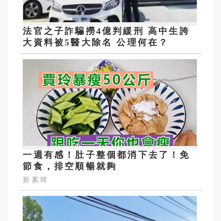
法官之子詐騙撈4億判緩刑 高中生誇
大資料被5醫大除名 公理何在？
一週有感！肚子整個都消下去了！免
節食，排空順暢就夠
新素簡