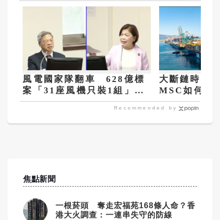
風電國家隊翻車 628億標
大斷鏈時代
案「31座風機只裝1組」
MSC如何成
台電竟稱進度超96%
占破2O%的
Recommended by
焦點新聞
一根菸頭 奪走宏福苑168條人命？香
港大火調查：一連串失守的防線