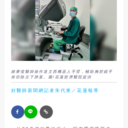
鍾秉儒醫師操作達文西機器人手臂，輔助胸腔鏡手
術切除左下肺葉。圖/花蓮慈濟醫院提供
好醫師新聞網記者朱代東／花蓮報導