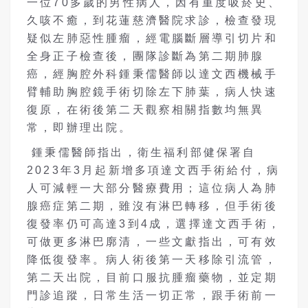
一位70多歲的男性病人，因有重度吸菸史、
久咳不癒，到花蓮慈濟醫院求診，檢查發現
疑似左肺惡性腫瘤，經電腦斷層導引切片和
全身正子檢查後，團隊診斷為第二期肺腺
癌，經胸腔外科鍾秉儒醫師以達文西機械手
臂輔助胸腔鏡手術切除左下肺葉，病人快速
復原，在術後第二天觀察相關指數均無異
常，即辦理出院。
鍾秉儒醫師指出，衛生福利部健保署自
2023年3月起新增多項達文西手術給付，病
人可減輕一大部分醫療費用；這位病人為肺
腺癌症第二期，雖沒有淋巴轉移，但手術後
復發率仍可高達3到4成，選擇達文西手術，
可做更多淋巴廓清，一些文獻指出，可有效
降低復發率。病人術後第一天移除引流管，
第二天出院，目前口服抗腫瘤藥物，並定期
門診追蹤，日常生活一切正常，跟手術前一