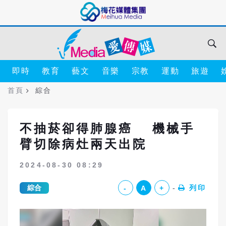
即時
教育
藝文
音樂
宗教
運動
旅遊
首頁
綜合
不抽菸卻得肺腺癌 機械手
臂切除病灶兩天出院
2024-08-30 08:29
綜合
列印
-
A
+