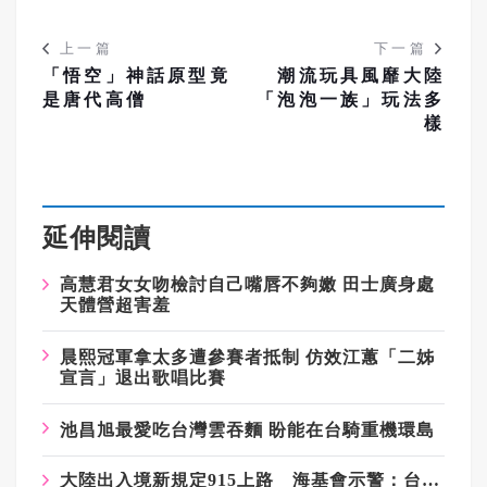
上一篇
下一篇
「悟空」神話原型竟
潮流玩具風靡大陸
是唐代高僧
「泡泡一族」玩法多
樣
延伸閱讀
高慧君女女吻檢討自己嘴唇不夠嫩 田士廣身處
天體營超害羞
晨熙冠軍拿太多遭參賽者抵制 仿效江蕙「二姊
宣言」退出歌唱比賽
池昌旭最愛吃台灣雲吞麵 盼能在台騎重機環島
大陸出入境新規定915上路 海基會示警：台商也可能受影響