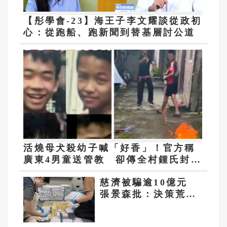
【彤學會-23】海王子李文耀談從政初
心：從跑船、跑新聞到替基層討公道
活燒母犬殺幼子喊「好香」！官方稱
廣東4男童送管教 卻傳全村鍾氏封村
保護
慈濟被騙逾10億元
張景森批：決策荒
唐 缺乏嚴謹程序