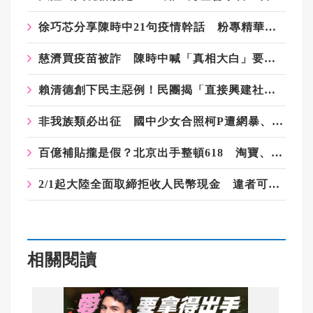
​徐巧芯分享陳時中21句疫情幹話 粉專精華剪輯引網嘆：當時真的是囂張
慈濟買疫苗被詐 陳時中喊「真相大白」要抹黑的人道歉 藍白反擊了
賴清德創下民主惡例！民團揭「直接興建社宅恐變0戶」 劉世芳駁：以偏概全
非我族類必出征 國中少女合照柯P遭網暴、肉搜、嘲笑長相
百億補貼攏是假？北京出手整頓618 淘寶、京東、拼多多全被約談
2/1起大陸全面取締拒收人民幣現金 違者可投訴
相關閱讀