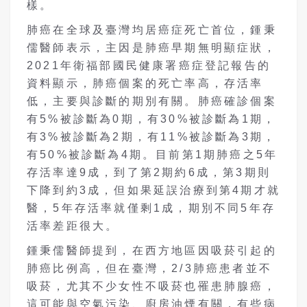
樣。
肺癌在全球及臺灣均居癌症死亡首位，鍾秉
儒醫師表示，主因是肺癌早期無明顯症狀，
2021年衛福部國民健康署癌症登記報告的
資料顯示，肺癌個案的死亡率高，存活率
低，主要與診斷的期別有關。肺癌確診個案
有5%被診斷為0期，有30%被診斷為1期，
有3%被診斷為2期，有11%被診斷為3期，
有50%被診斷為4期。目前第1期肺癌之5年
存活率達9成，到了第2期約6成，第3期則
下降到約3成，但如果延誤治療到第4期才就
醫，5年存活率就僅剩1成，期別不同5年存
活率差距很大。
鍾秉儒醫師提到，在西方地區因吸菸引起的
肺癌比例高，但在臺灣，2/3肺癌患者並不
吸菸，尤其不少女性不吸菸也罹患肺腺癌，
這可能與空氣污染、廚房油煙有關，有些病