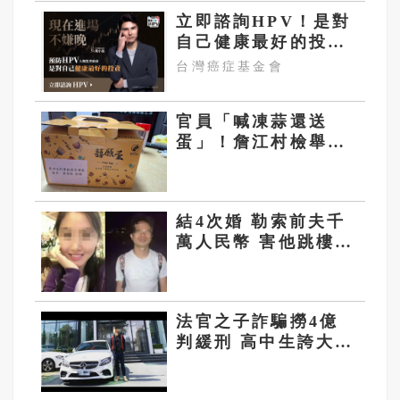
立即諮詢HPV！是對
自己健康最好的投
資，把握現在不嫌
台灣癌症基金會
晚！
官員「喊凍蒜還送
蛋」！詹江村檢舉涉
賄選 黃世杰競辦：
扭曲事實
結4次婚 勒索前夫千
萬人民幣 害他跳樓
陸名校校花被判12年
法官之子詐騙撈4億
判緩刑 高中生誇大資
料被5醫大除名 公理
何在？