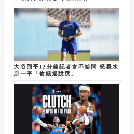
大谷翔平12分鐘記者會不給問 怒轟水
原一平「偷錢還說謊」