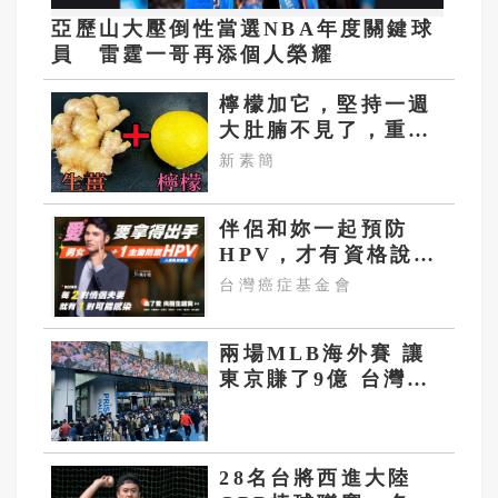
亞歷山大壓倒性當選NBA年度關鍵球
員 雷霆一哥再添個人榮耀
檸檬加它，堅持一週
大肚腩不見了，重新
回到45公斤
新素簡
伴侶和妳一起預防
HPV，才有資格說愛
妳！
台灣癌症基金會
兩場MLB海外賽 讓
東京賺了9億 台灣職
棒看到商機
28名台將西進大陸