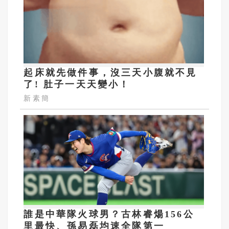
起床就先做件事，沒三天小腹就不見
了! 肚子一天天變小！
新素簡
誰是中華隊火球男？古林睿煬156公
里最快、孫易磊均速全隊第一