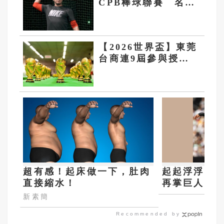
CPB棒球聯賽 名單
中沒有曹錦輝
【2026世界盃】東莞
台商連9屆參與授權
商品 從代工走向全
球獨家授權
超有感！起床做一下，肚肉
起起浮浮的
直接縮水！
再掌巨人帥
新素簡
Recommended by