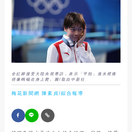
全紅嬋接受大陸央視專訪，表示「平拍」進水裡痛
得像螞蟻在身上爬。圖/取自中新社
梅花新聞網 陳素貞/綜合報導