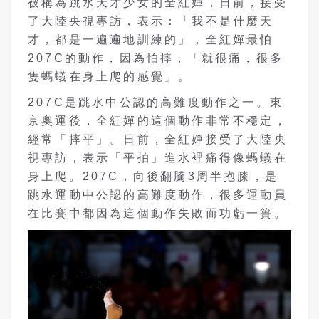
被稱為跳水天才少女的全紅嬋，日前，接受
了大陸央視專訪，表示：「我不是什麼天
才，都是一遍遍地訓練的」，全紅嬋最怕
207C的動作，因為怕摔，「就很痛，很多
隻螞蟻在身上爬的感覺」。
207C是跳水中公認的高難度動作之一。東
京奧運後，全紅嬋的這個動作非常不穩定，
經常「摔平」。日前，全紅嬋接受了大陸央
視專訪，表示「平拍」進水裡痛得像螞蟻在
身上爬。207C，向後翻騰3周半抱膝，是
跳水運動中公認的高難度動作，很多運動員
在比賽中都因為這個動作失敗而功虧一簣。