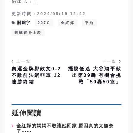
借出去」。
更新時間：2024/08/19 12:42
關鍵字
207C
全紅嬋
平拍
螞蟻在身上爬
上一篇
下一篇
奧運金牌鄭欽文0-2
擺脫低迷 大谷翔平敲
不敵前法網亞軍 12
出第39轟 有機會挑
連勝終結
戰「50轟50盜」
延伸閱讀
全紅嬋的媽媽不敢讓她回家 原因真的太無奈
了⋯⋯