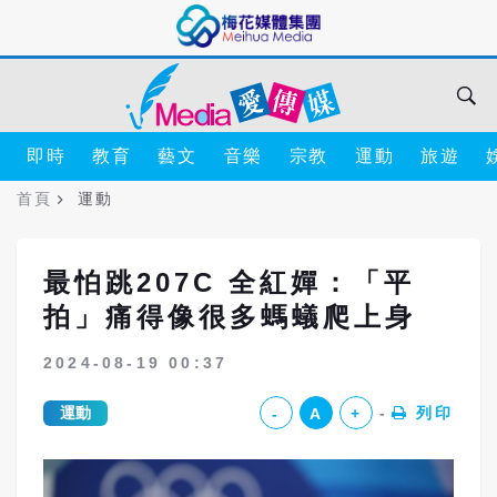
即時
教育
藝文
音樂
宗教
運動
旅遊
首頁
運動
最怕跳207C 全紅嬋：「平
拍」痛得像很多螞蟻爬上身
2024-08-19 00:37
運動
列印
-
A
+