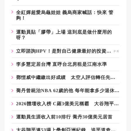
全紅嬋超愛烏龜娃娃 義烏商家喊話：快來 管
夠！
運動員貼「膠帶」上場 這到底是做什麼用的
呀？
立即諮詢HPV！是對自己健康最好的投資，把握現在不嫌晚！
李多慧定居台灣 直呼台北房租是江南水準
鄧愷威中繼繳出好成績 太空人評估轉任先發投手
喬丹曾統治NBA 62歲的他 每年能拿多少退休金？
2026體壇收入榜 C羅3億美元稱霸 大谷翔平全球第5
運動員生涯收入前10排行 喬丹30億美元居首
大谷翔平連53場上壘創亞洲紀錄 追平道奇隊史第二長