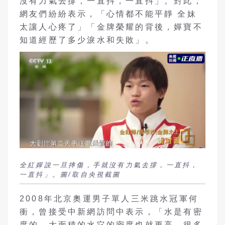
沒有力氣去撐，一直抖，一直抖」。對此，
網友們紛紛表示，「心情都不能平靜 全妹
太讓人心疼了」「金牌榮耀的背後，嬋寶不
知道經歷了多少淚水和失敗」。
全紅嬋說一旦摔傷，手就沒有力氣去撐，一直抖，
一直抖」。圖/取自央視截圖
2008年北京奧運男子單人三米跳水冠軍何
衝，曾接受中新網訪問中表示，「水是有密
度的，大面積的水它的密度也就更高，很多