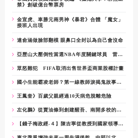
禁》創破億台幣票房
金宣虎、車勝元兩男神《暴君》合體
「魔女」
接班人出現
連俞涵做臉部翻模
眼鼻口全封以為自己會沒命
亞歷山大壓倒性當選NBA年度關鍵球員 雷霆一哥再添個人榮耀
眾怒難犯 FIFA取消出售世界盃商業股權計畫
國小生能霸凌老師？第一線教師淚揭鬼故事 教育部社群還在回顧白色恐怖
王鳳奎》百歲父親經過10天病危脫離危險
左化鵬》從賣油條到創建醒吾、南開多校的奇人顧懷祖
【錢子梅政經-４】陳吉寧從教授到國家領導人的從政路 讓李鴻源更堅定推動「文官學院」
東北季風增強未來一周先濕後乾 中部以北偏涼低溫探15度