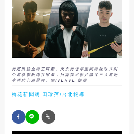
奧運男雙金牌王齊麟、東京奧運舉重銅牌陳玟卉與
亞運拳擊銀牌甘家葳，日前釋出影片講述三人運動
生涯的心路歷程。圖/VERVE 提供
梅花新聞網 田瑜萍/台北報導