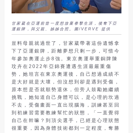
甘家葳在亞運前曾一度想放棄拳擊生涯，後奪下亞
運銀牌，與父親、姊姊合照。圖/VERVE 提供
豈料母親就過世了，甘家葳帶著這份遺憾拿
下了亞運銀牌，距離夢想只剩一步，可惜今
年參加奧運止步8強。東京奧運舉重銅牌陳
玟卉在2022年亞錦賽遭遇生涯最嚴重傷
勢，她坦言在東京奧運後，自己想過成績不
是大好就是大壞，但沒想到卻是遇到受傷，
原本想是否就順勢退休，但旁人鼓勵她繼續
挑戰，她知道自己身體可以，是心理的坎過
不去，受傷畫面一直出現腦海，訓練甚至回
到初練習需要教練幫忙的狀態，「一直覺得
自己在幹嘛？到頂尖選手，已經是心理狀態
很重要，因為身體技術都到一定程度，奪勝