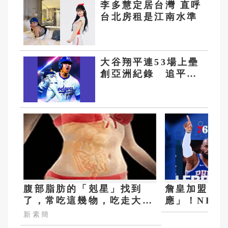
李多慧定居台灣 直呼
台北房租是江南水準
大谷翔平連53場上壘
創亞洲紀錄 追平道
奇隊史第二長
腹部脂肪的「剋星」找到
詹皇加盟76
了，常吃這幾物，吃走大肚
應」！NBA
囊，瘦出小蠻腰
20場 費城
新素簡