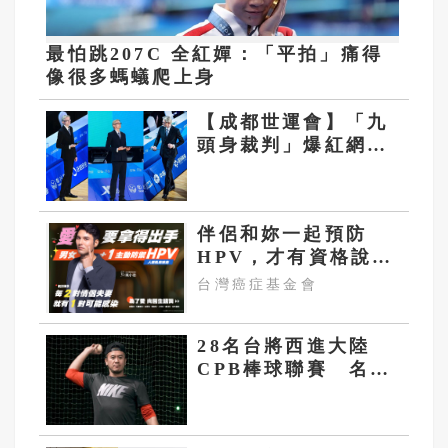
最怕跳207C 全紅嬋：「平拍」痛得
像很多螞蟻爬上身
【成都世運會】「九
頭身裁判」爆紅網
路 優雅氣質「法拉
利」的魅力
伴侶和妳一起預防
HPV，才有資格說愛
妳！
台灣癌症基金會
28名台將西進大陸
CPB棒球聯賽 名單
中沒有曹錦輝