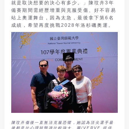
就是取決想要的決心有多少。」陳玟卉3年
備賽期間需經歷增重與克服受傷、好不容易
站上奧運舞台，因為太急，最後拿下第6名
成績，希望再度挑戰2028年洛杉磯奧運。
陳玟卉傷後一直無法克服恐懼，她認為頂尖選手最
後都是比心理狀態誰比較強大。圖/VERVE 提供