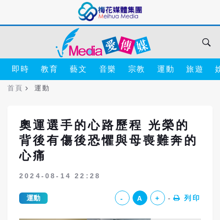
即時
教育
藝文
音樂
宗教
運動
旅遊
首頁
運動
奧運選手的心路歷程 光榮的
背後有傷後恐懼與母喪難奔的
心痛
2024-08-14 22:28
運動
列印
-
A
+