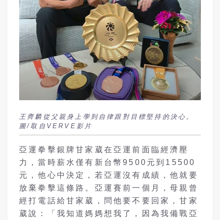
王齊麟從父親身上學到自律跟對目標堅持的決心。
圖/取自VERVE影片
亞運拳擊銀牌甘家葳在亞運前面臨經濟壓
力，當時薪水僅有新台幣9500元到15500
元，他心中決定，若亞運沒有成績，他就要
放棄拳擊這條路。亞運賽前一個月，母親曾
經打電話給甘家葳，問他要不要回家，甘家
葳說：「我知道媽媽想我了，因為我備戰亞