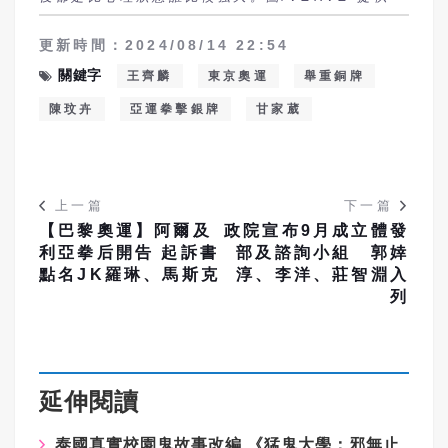
更新時間：2024/08/14 22:54
關鍵字
王齊麟
東京奧運
舉重銅牌
陳玟卉
亞運拳擊銀牌
甘家葳
上一篇
下一篇
【巴黎奧運】阿爾及
政院宣布9月成立體發
利亞拳后開告 起訴書
部及諮詢小組 郭婞
點名JK羅琳、馬斯克
淳、李洋、莊智淵入
列
延伸閱讀
泰國真實校園鬼故事改編
《猛鬼大學：邪無止