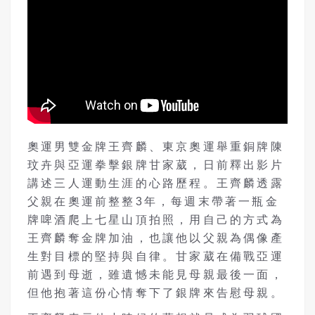
奧運男雙金牌王齊麟、東京奧運舉重銅牌陳
玟卉與亞運拳擊銀牌甘家葳，日前釋出影片
講述三人運動生涯的心路歷程。王齊麟透露
父親在奧運前整整3年，每週末帶著一瓶金
牌啤酒爬上七星山頂拍照，用自己的方式為
王齊麟奪金牌加油，也讓他以父親為偶像產
生對目標的堅持與自律。甘家葳在備戰亞運
前遇到母逝，雖遺憾未能見母親最後一面，
但他抱著這份心情奪下了銀牌來告慰母親。