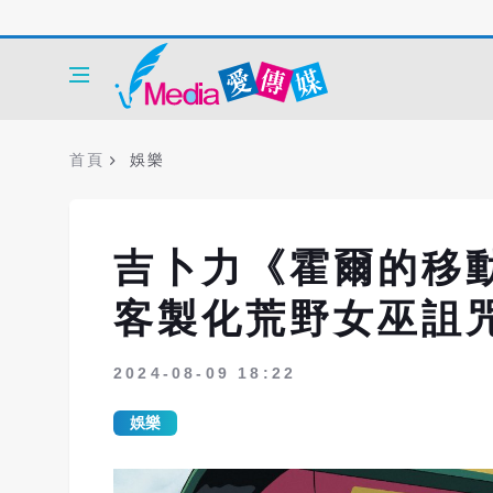
首頁
娛樂
吉卜力《霍爾的移
客製化荒野女巫詛
2024-08-09 18:22
娛樂