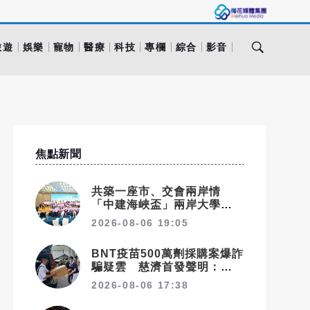
旅遊
娛樂
寵物
醫療
科技
專欄
綜合
影音
焦點新聞
共築一座市、交會兩岸情
「中建海峽盃」兩岸大學生實
體建構賽在福州落幕
2026-08-06 19:05
BNT疫苗500萬劑採購案爆詐
騙疑雲 慈濟首發聲明：痛心
遺憾 配合司法將追究權益
2026-08-06 17:38