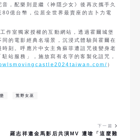
配音，配樂則是繼《神隱少女》後再次攜手久
近80億台幣，位居全世界最賣座的吉卜力電
力工作室獨家授權的互動網站，透過霍爾城堡
不同的電影經典名場景，沉浸式體驗與霍爾在
漫時刻。呼應片中女主角蘇菲遭詛咒後變身老
「駐站服務」，施放寫有名字的客製化詛咒，
howlsmovingcastle2024taiwan.com/
）
堡
荒野女巫
下一篇
、
羅志祥邀金馬影后共演MV 遭嗆「這麼難