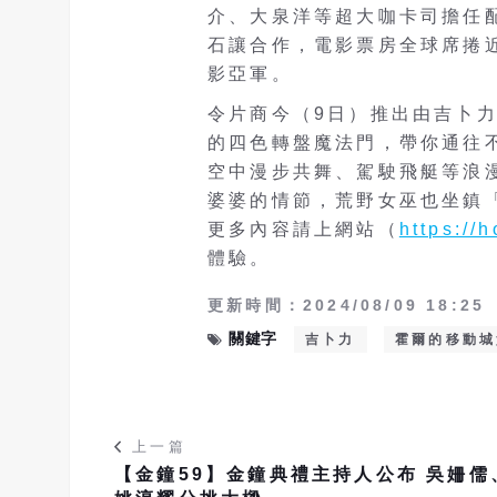
介、大泉洋等超大咖卡司擔任
石讓合作，電影票房全球席捲
影亞軍。
令片商今（9日）推出由吉卜
的四色轉盤魔法門，帶你通往
空中漫步共舞、駕駛飛艇等浪
婆婆的情節，荒野女巫也坐鎮
更多內容請上網站（
https://
體驗。
更新時間：2024/08/09 18:25
關鍵字
吉卜力
霍爾的移動城
上一篇
【金鐘59】金鐘典禮主持人公布 吳姍儒