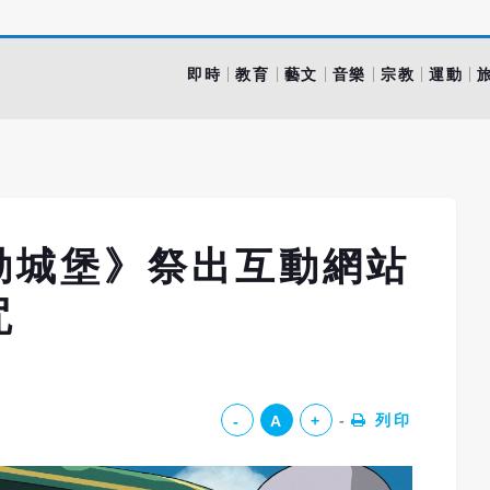
即時
教育
藝文
音樂
宗教
運動
動城堡》祭出互動網站
咒
列印
-
A
+