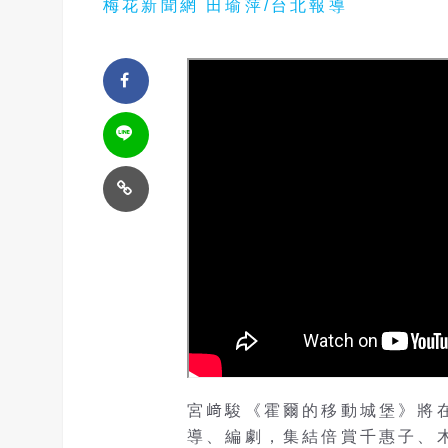
梅花新聞網 田瑜萍/台北報導
宮﨑駿《霍爾的移動城堡》將在
導、編劇，集結倍賞千惠子、