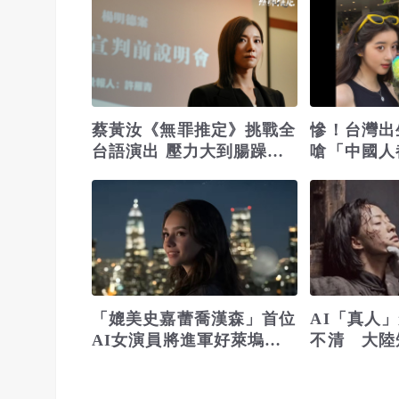
蔡黃汝《無罪推定》挑戰全
慘！台灣出
台語演出 壓力大到腸躁症
嗆「中國人
吃甜食安慰
陸劇遭除名
「媲美史嘉蕾喬漢森」首位
AI「真人
AI女演員將進軍好萊塢
不清 大陸
引發廣泛爭議
加速洗牌