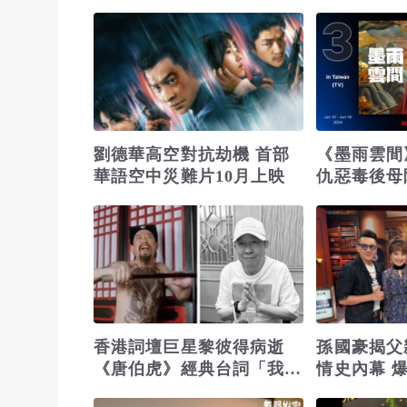
省錢更省心！
劉德華高空對抗劫機 首部
《墨雨雲間
華語空中災難片10月上映
仇惡毒後母
曝于正製作
香港詞壇巨星黎彼得病逝
孫國豪揭父
《唐伯虎》經典台詞「我左
情史內幕 
青龍右白虎」成絕響
霞女兒邢言