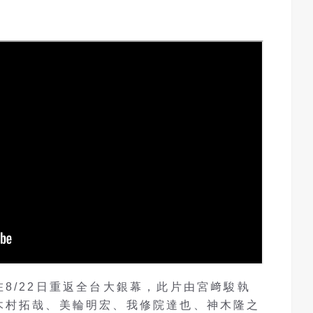
8/22日重返全台大銀幕，此片由宮﨑駿執
木村拓哉、美輪明宏、我修院達也、神木隆之