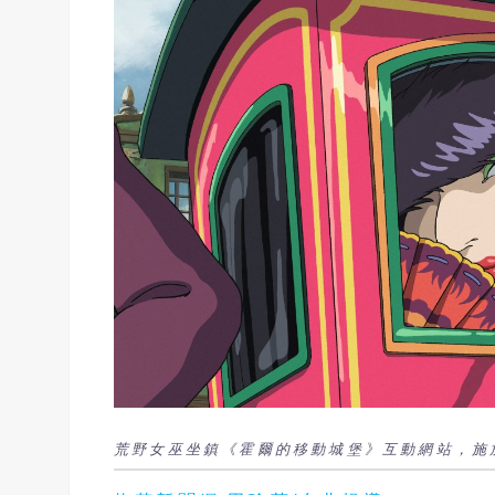
荒野女巫坐鎮《霍爾的移動城堡》互動網站，施