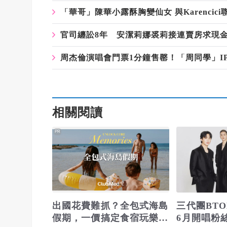
「華哥」陳華小露酥胸變仙女 與Karencic
官司纏訟8年 安潔莉娜裘莉接連賣房求現
周杰倫演唱會門票1分鐘售罄！「周同學」I
相關閱讀
PR
出國花費難抓？全包式海島
三代團BTO
假期，一價搞定食宿玩樂，
6月開唱粉