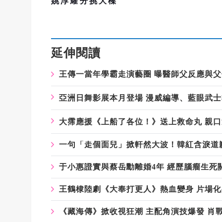
姚淳耀分挑大樑
延伸閱讀
王傳一當年學霸走演藝圈
曝醫師父反應與父
亞洲日舞影展本月登場
漫威編導、藍眼武士
大霈應援《上船了各位！》送上救命丸
親口
一句「走個面兒」掀軒然大波！韓紅含淚道
于小惠證實與蔡岳勳離婚4年 經歷腦瘤生死
王鶴棣陸劇《大奉打更人》熱血變身 片場
《藏海傳》掀收視狂潮 主配角演技爆發 肖