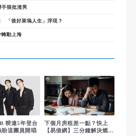
i聯手狠批渣男
金 「後好萊塢人生」浮現？
P轉動上海
PR
B 暌違5年登台
下個月房租差一點？快上
絲盼這團員開唱
【易借網】三分鐘解決燃眉