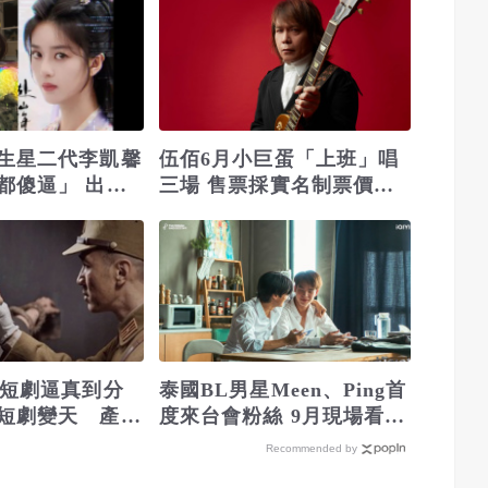
生星二代李凱馨
伍佰6月小巨蛋「上班」唱
都傻逼」 出演
三場 售票採實名制票價一
次看
」短劇逼真到分
泰國BL男星Meen、Ping首
短劇變天 產業
度來台會粉絲 9月現場看兩
人之間化學反應
Recommended by