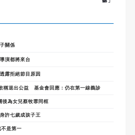
聽」
子關係
導演都將來台
透露拒絕節目原因
歉稱退出公益 基金會回應：仍在第一線義診
關後為女兒蔡牧霏同框
化身許七歲成孩子王
戰不是第一