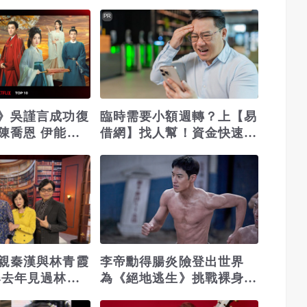
之急
PR
》吳謹言成功復
臨時需要小額週轉？上【易
陳喬恩 伊能靜
借網】找人幫！資金快速到
動機
位
親秦漢與林青霞
李帝勳得腸炎險登出世界
爆去年見過林青
為《絕地逃生》挑戰裸身戲
愛
跑到膝蓋惡化