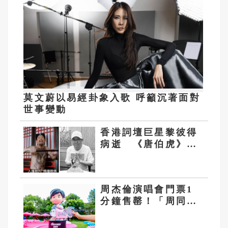
莫文蔚以易經卦象入歌 呼籲沉著面對
世事變動
香港詞壇巨星黎彼得
病逝 《唐伯虎》經
典台詞「我左青龍右
白虎」成絕響
周杰倫演唱會門票1
分鐘售罄！「周同
學」IP轉動上海