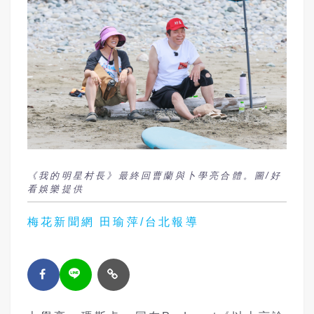
《我的明星村長》最終回曹蘭與卜學亮合體。圖/好
看娛樂提供
梅花新聞網 田瑜萍/台北報導