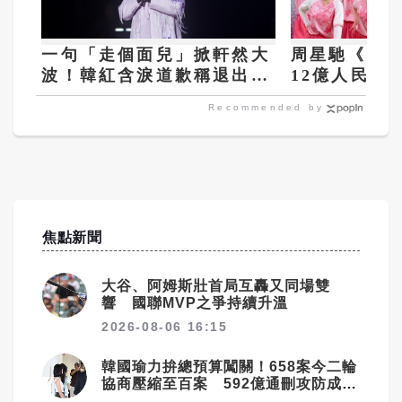
一句「走個面兒」掀軒然大
周星馳《功
波！韓紅含淚道歉稱退出公
12億人民幣
益 基金會回應：仍在第一
隊」引爆韓
Recommended by
線義診
焦點新聞
大谷、阿姆斯壯首局互轟又同場雙
響 國聯MVP之爭持續升溫
2026-08-06 16:15
韓國瑜力拚總預算闖關！658案今二輪
協商壓縮至百案 592億通刪攻防成決
戰焦點