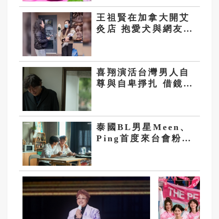
王祖賢在加拿大開艾
灸店 抱愛犬與網友合
照
喜翔演活台灣男人自
尊與自卑掙扎 借鏡當
年父逝之痛
泰國BL男星Meen、
Ping首度來台會粉絲
9月現場看兩人之間
化學反應