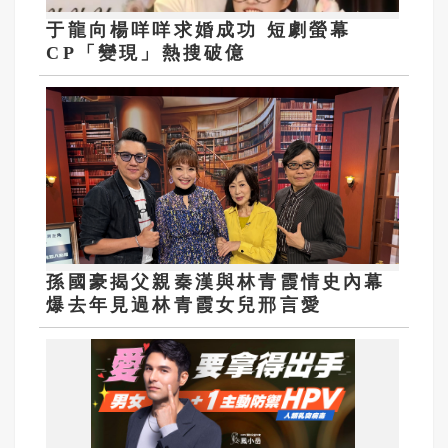
于龍向楊咩咩求婚成功 短劇螢幕
CP「變現」熱搜破億
孫國豪揭父親秦漢與林青霞情史內幕
爆去年見過林青霞女兒邢言愛