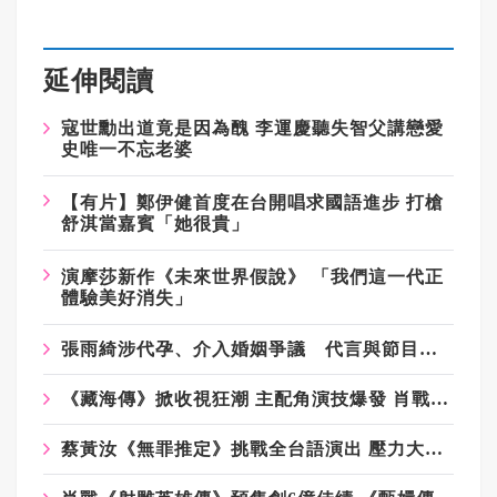
延伸閱讀
寇世勳出道竟是因為醜
李運慶聽失智父講戀愛
史唯一不忘老婆
【有片】鄭伊健首度在台開唱求國語進步
打槍
舒淇當嘉賓「她很貴」
演摩莎新作《未來世界假說》
「我們這一代正
體驗美好消失」
張雨綺涉代孕、介入婚姻爭議 代言與節目全面暫停 未回應指控
《藏海傳》掀收視狂潮 主配角演技爆發 肖戰不是第一
蔡黃汝《無罪推定》挑戰全台語演出 壓力大到腸躁症吃甜食安慰