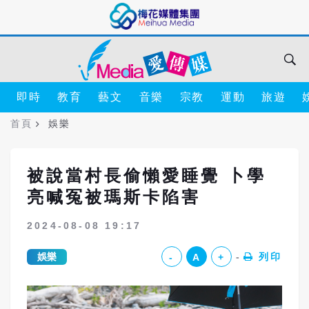
即時
教育
藝文
音樂
宗教
運動
旅遊
首頁
娛樂
被說當村長偷懶愛睡覺 卜學
亮喊冤被瑪斯卡陷害
2024-08-08 19:17
娛樂
列印
-
A
+