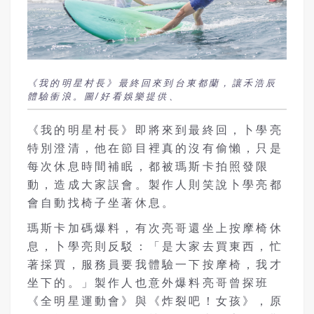
《我的明星村長》最終回來到台東都蘭，讓禾浩辰
體驗衝浪。圖/好看娛樂提供、
《我的明星村長》即將來到最終回，卜學亮
特別澄清，他在節目裡真的沒有偷懶，只是
每次休息時間補眠，都被瑪斯卡拍照發限
動，造成大家誤會。製作人則笑說卜學亮都
會自動找椅子坐著休息。
瑪斯卡加碼爆料，有次亮哥還坐上按摩椅休
息，卜學亮則反駁：「是大家去買東西，忙
著採買，服務員要我體驗一下按摩椅，我才
坐下的。」製作人也意外爆料亮哥曾探班
《全明星運動會》與《炸裂吧！女孩》，原