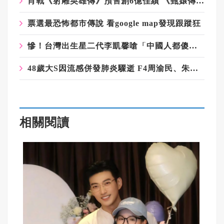
肖戰《射雕英雄傳》預售創6億佳績 《甄嬛傳》皇后蔡少芬改演郭靖媽
票選最恐怖都市傳說 看google map發現跟蹤狂
慘！台灣出生星二代李凱馨嗆「中國人都傻逼」 出演陸劇遭除名
48歲大S因流感併發肺炎驟逝 F4周渝民、朱孝天反應曝光
相關閱讀