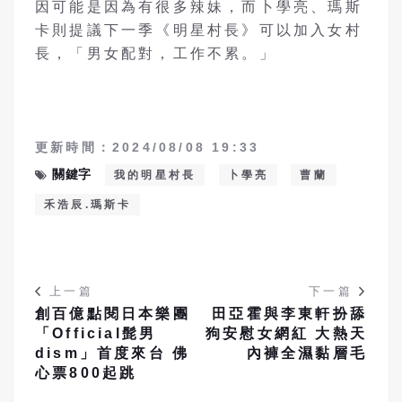
因可能是因為有很多辣妹，而卜學亮、瑪斯
卡則提議下一季《明星村長》可以加入女村
長，「男女配對，工作不累。」
更新時間：2024/08/08 19:33
關鍵字
我的明星村長
卜學亮
曹蘭
禾浩辰.瑪斯卡
上一篇
下一篇
創百億點閱日本樂團
田亞霍與李東軒扮舔
「Official髭男
狗安慰女網紅 大熱天
dism」首度來台 佛
內褲全濕黏層毛
心票800起跳