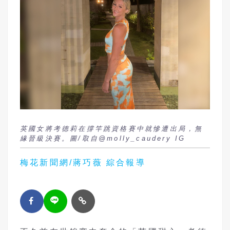
英國女將考德莉在撐竿跳資格賽中就慘遭出局，無
緣晉級決賽。圖/取自@molly_caudery IG
梅花新聞網/蔣巧薇 綜合報導