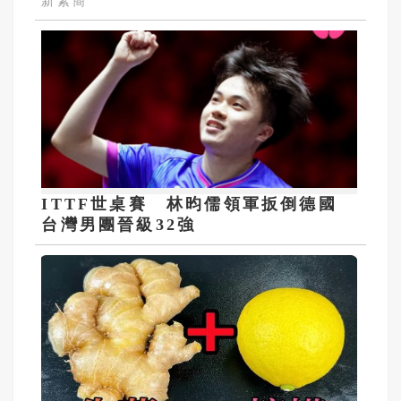
新素簡
ITTF世桌賽 林昀儒領軍扳倒德國
台灣男團晉級32強