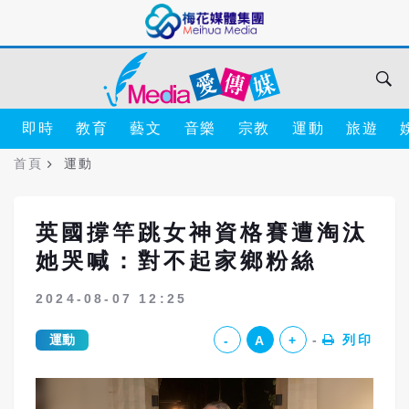
即時
教育
藝文
音樂
宗教
運動
旅遊
首頁
運動
英國撐竿跳女神資格賽遭淘汰
她哭喊：對不起家鄉粉絲
2024-08-07 12:25
運動
列印
-
A
+