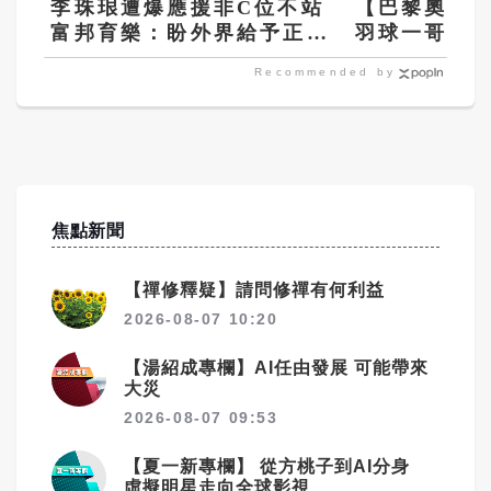
李珠珢遭爆應援非C位不站
【巴黎奧運】
富邦育樂：盼外界給予正面
羽球一哥周
鼓勵
手
Recommended by
焦點新聞
【禪修釋疑】請問修禪有何利益
2026-08-07 10:20
【湯紹成專欄】AI任由發展 可能帶來
大災
2026-08-07 09:53
【夏一新專欄】 從方桃子到AI分身
虛擬明星走向全球影視