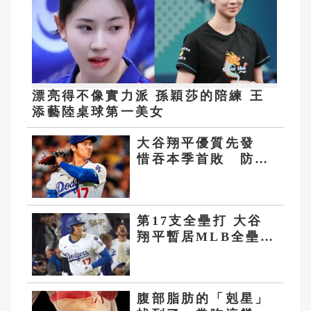
漂亮得不像實力派 孫穎莎的陪練 王
添藝陸桌球第一美女
大谷翔平優質先發
惜吞本季首敗 防禦
率0.60躍居大聯盟第
一
第17支全壘打 大谷
翔平暫居MLB全壘打
王
腹部脂肪的「剋星」