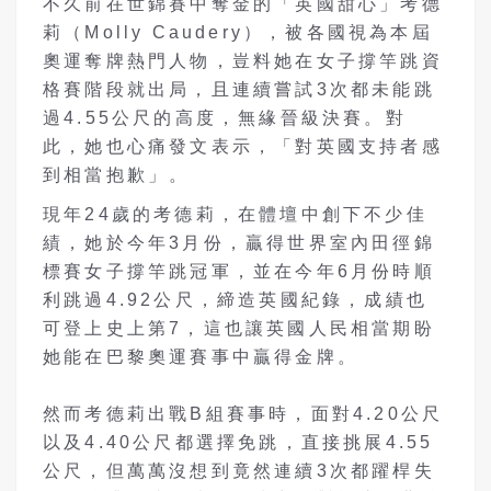
不久前在世錦賽中奪金的「英國甜心」考德
莉（Molly Caudery），被各國視為本屆
奧運奪牌熱門人物，豈料她在女子撐竿跳資
格賽階段就出局，且連續嘗試3次都未能跳
過4.55公尺的高度，無緣晉級決賽。對
此，她也心痛發文表示，「對英國支持者感
到相當抱歉」。
現年24歲的考德莉，在體壇中創下不少佳
績，她於今年3月份，贏得世界室內田徑錦
標賽女子撐竿跳冠軍，並在今年6月份時順
利跳過4.92公尺，締造英國紀錄，成績也
可登上史上第7，這也讓英國人民相當期盼
她能在巴黎奧運賽事中贏得金牌。
然而考德莉出戰B組賽事時，面對4.20公尺
以及4.40公尺都選擇免跳，直接挑展4.55
公尺，但萬萬沒想到竟然連續3次都躍桿失