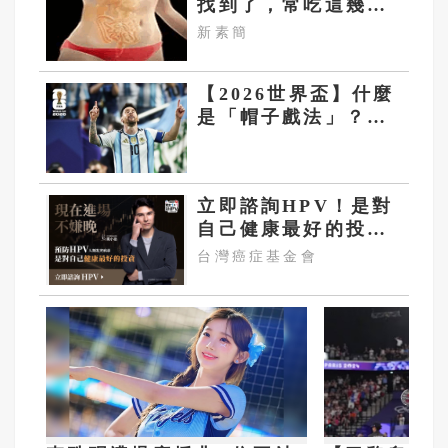
找到了，常吃這幾
物，吃走大肚囊，瘦
新素簡
出小蠻腰
【2026世界盃】什麼
是「帽子戲法」？從
足球術語到傳奇紀錄
的象徵
立即諮詢HPV！是對
自己健康最好的投
資，把握現在不嫌
台灣癌症基金會
晚！