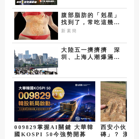
腹部脂肪的「剋星」
找到了，常吃這幾
物，吃走大肚囊，瘦
新素簡
出小蠻腰
大陸五一擠擠擠 深
圳、上海人潮爆滿
多地景區急喊：約滿
別撲空
009829掌握AI關鍵 大華韓
西安小伙撿
國KOSPI 50今強勢開募
磚」？ 漢長