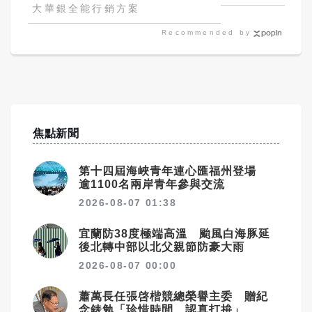
所回應了
大華銀全能行銷方案
Recommended by
焦點新聞
第十四屆海峽青年連心匯福州登場
逾1100名兩岸青年參與交流
2026-08-07 01:38
宜蘭防38度極端高溫 颱風白海豚延
後北轉中部以北父親節防豪大雨
2026-08-07 00:00
蕭萬長任張啓楷競總榮譽主委 贈紀
念錶勉「珍惜時間、認真打拚」