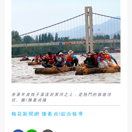
坐著羊皮筏子蕩漾於黃河之上，是熱門的旅遊項
目。圖/陳素貞攝
梅花新聞網 陳素貞/綜合報導