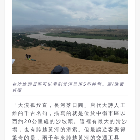
在沙坡頭景區可以看到黃河呈現S型轉彎。圖/陳素
貞攝
「大漠孤煙直，長河落日圓」唐代大詩人王
維的千古名句，描寫的就是位於中衛市區以
西約20公里處的沙坡頭。這裡有最大的滑沙
場，也有跨越黃河的滑索。但最讓遊客覺得
驚奇的是，兩千年來跨越黃河的交通工具