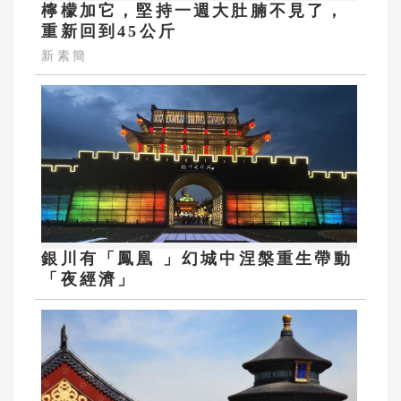
檸檬加它，堅持一週大肚腩不見了，
重新回到45公斤
新素簡
銀川有「鳳凰 」幻城中涅槃重生帶動
「夜經濟」