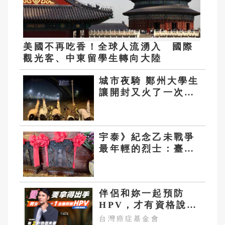
美國不再吃香！全球人流湧入 國際
觀光客、中東留學生轉向大陸
城市夜騎 鄭州大學生
讓開封又火了一次的
「少年遊」
宇泰》紀念乙未戰爭
最年輕的烈士：臺南
鹽水的「七歲姑娘
廟」
伴侶和妳一起預防
HPV，才有資格說愛
妳！
台灣癌症基金會