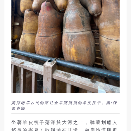
黃河兩岸古代的來往全靠圓滾滾的羊皮筏子。圖/陳
素貞攝
坐著羊皮筏子蕩漾於大河之上，聽著划船人
悠長的寧夏民歌飄蕩在耳邊，兩岸沙漠與群