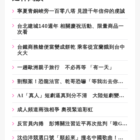
寧夏青銅峽旁一百零八塔 見證千年信仰的虔誠
台北建城140週年 相關慶祝活動、限量商品一
次看
台鐵商務艙便當變成餅乾 乘客從宜蘭餓到台中
火大
一趟歐洲親子旅行 不必再等 「有一天」
割頸案！恐龍法官、乾哥恐嚇「等我出去你就知」掀眾怒 兇嫌爸媽被肉搜
AI「真人」短劇逼真到分不清 大陸短劇變天 產業加速洗牌
成人頻道兩強相爭 奧視緊追彩虹
反官員內捲 彭博關注習近平再次批判「唯GDP論」
沈伯洋競選口號「順起來」撞名中國歌曲！粉專：想統戰台灣人？