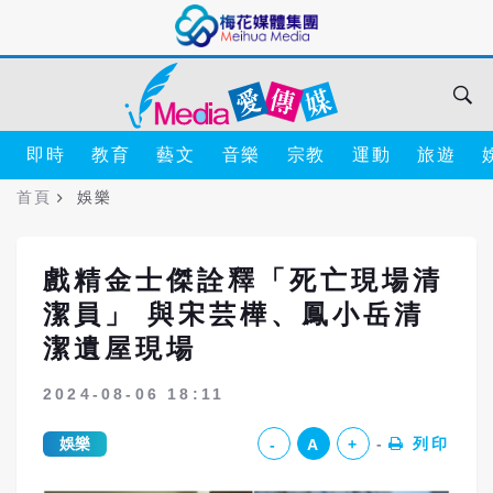
即時
教育
藝文
音樂
宗教
運動
旅遊
首頁
娛樂
戲精金士傑詮釋「死亡現場清
潔員」 與宋芸樺、鳳小岳清
潔遺屋現場
2024-08-06 18:11
娛樂
列印
-
A
+