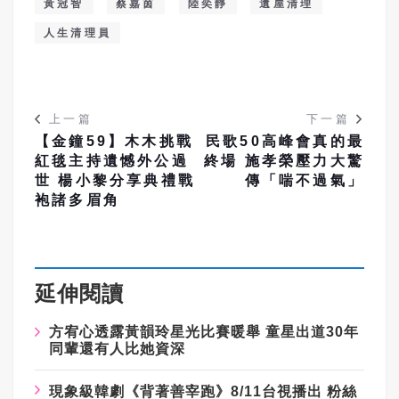
黃冠智
蔡嘉茵
陸奕靜
遺屋清理
人生清理員
上一篇
下一篇
【金鐘59】木木挑戰
民歌50高峰會真的最
紅毯主持遺憾外公過
終場 施孝榮壓力大驚
世 楊小黎分享典禮戰
傳「喘不過氣」
袍諸多眉角
延伸閱讀
方宥心透露黃韻玲星光比賽暖舉
童星出道
30
年
同輩還有人比她資深
現象級韓劇《背著善宰跑》
8/11
台視播出
粉絲