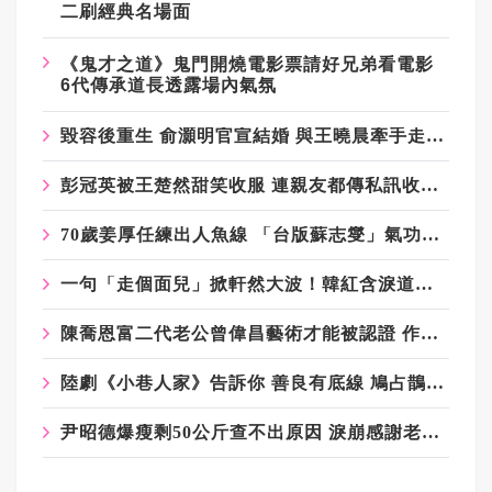
二刷經典名場面
《鬼才之道》鬼門開燒電影票請好兄弟看電影
6
代傳承道長透露場內氣氛
毀容後重生 俞灝明官宣結婚 與王曉晨牽手走過低谷
彭冠英被王楚然甜笑收服 連親友都傳私訊收不完
70歲姜厚任練出人魚線 「台版蘇志燮」氣功喉斷筷眾人驚嘆
一句「走個面兒」掀軒然大波！韓紅含淚道歉稱退出公益 基金會回應：仍在第一線義診
陳喬恩富二代老公曾偉昌藝術才能被認證 作品22萬落槌價賣出
陸劇《小巷人家》告訴你 善良有底線 鳩占鵲巢沒得商量
尹昭德爆瘦剩50公斤查不出原因 淚崩感謝老婆發願吃素救他一命