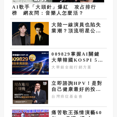
AI歌手「大頭針」爆紅 攻占排行
榜 網友問：音樂人怎麼活？
大陸一線演員也陷失
業潮？頂流明星公開
喊話求戲拍
009829掌握AI關鍵
大華韓國KOSPI 50
今強勢開募
大華銀全能行銷方案
立即諮詢HPV！是對
自己健康最好的投
資，把握現在不嫌
台灣癌症基金會
晚！
痛苦歌王孫情演藝60