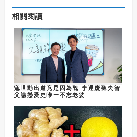
相關閱讀
寇世勳出道竟是因為醜 李運慶聽失智
父講戀愛史唯一不忘老婆