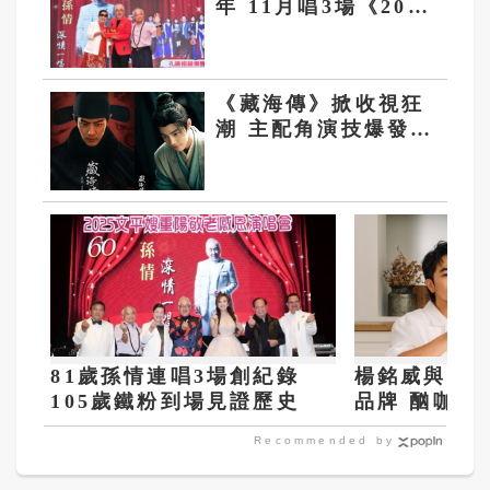
年 11月唱3場《2025
文平嫂重陽敬老感恩
孫情演唱會》
《藏海傳》掀收視狂
潮 主配角演技爆發
肖戰不是第一
81歲孫情連唱3場創紀錄
楊銘威與布
105歲鐵粉到場見證歷史
品牌 酗咖啡
Recommended by