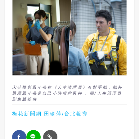
宋芸樺與鳳小岳在《人生清理員》有對手戲，戲外
透露鳳小岳是自己小時候的男神 。圖/人生清理員
影集版提供
梅花新聞網 田瑜萍/台北報導