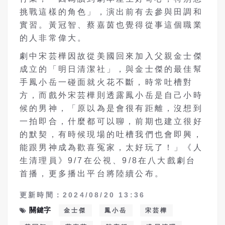
挑戰這樣的角色」，演出前有去參與田調和
實習。黃冠智、蔡嘉茵也覺得從事這個職業
的人非常偉大。
劇中宋芸樺因故從美國回來加入父親金士傑
成立的「明日清潔社」，與金士傑的最佳幫
手鳳小岳一碰面就火花不斷，時常吐槽對
方，而戲外宋芸樺則透露鳳小岳是自己小時
候的男神，「原以為是會很有距離，沒想到
一拍即合，什麼都可以聊，前期也建立很好
的默契，有時候現場的吐槽我們也會即興，
能跟男神成為歡喜冤家，太好玩了！」《人
生清理員》9/7在公視、9/8在八大戲劇台
首播，更多播出平台將陸續公布。
更新時間：2024/08/20 13:36
關鍵字
金士傑
鳳小岳
宋芸樺