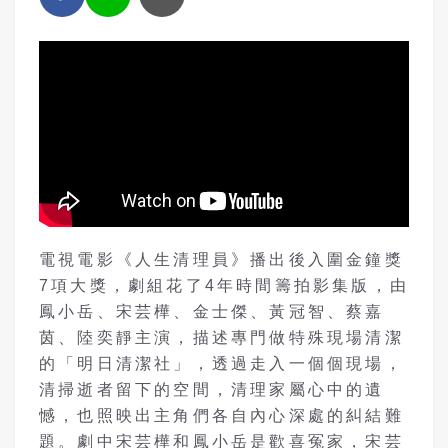
電視電影《人生清理員》播出後入圍金鐘獎
7項大獎，劇組花了4年時間籌拍影集版，由
鳳小岳、宋芸樺、金士傑、黃冠智、蔡嘉
茵、陸奕靜主演，描述專門做特殊現場清潔
的「明日清潔社」，透過走入一個個現場，
清掃逝者留下的空間，清理家屬心中的遺
憾，也照映出主角們各自內心深處的糾結難
題。劇中宋芸樺和鳳小岳是歡喜冤家，宋芸