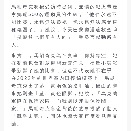
馬胡奇克賽後受訪時提到，無情的戰火帶走
家鄉近500名運動員的生命，「他們永遠不
能比賽，永遠無法慶祝，也永遠無法感受這
種氛圍了。」她說，今天巴黎奧運這枚金牌
「是屬於他們所有人的」一番發言感動所有
人。
事實上，馬胡奇克為在賽事上保持專注，她
在賽前也會刻意避開新聞消息，盡量不讓戰
爭影響了她的比賽，但這不代表她不在乎。
在2022年的世界室內田徑錦標賽上，馬胡
奇克秀出了藍、黃兩色的指甲油，後面的賽
事她則畫上藍、黃色眼影，她說，「烏克蘭
軍隊在保護家園，而我則以運動保護國
家。」馬胡奇克奪金背後的故事提醒了世人
「戰爭未完」，同時也讓大家再度看見烏克
蘭。