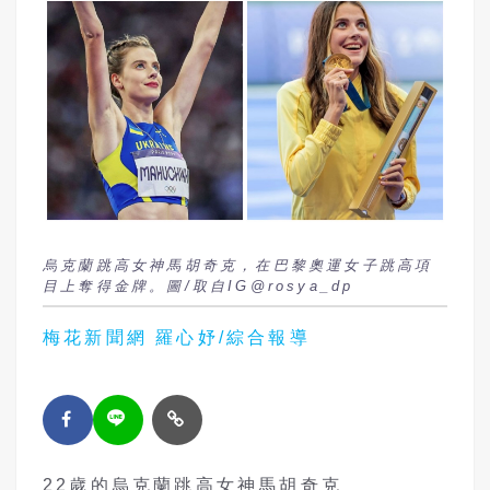
烏克蘭跳高女神馬胡奇克，在巴黎奧運女子跳高項
目上奪得金牌。圖/取自IG@rosya_dp
梅花新聞網 羅心妤/綜合報導
22歲的烏克蘭跳高女神馬胡奇克