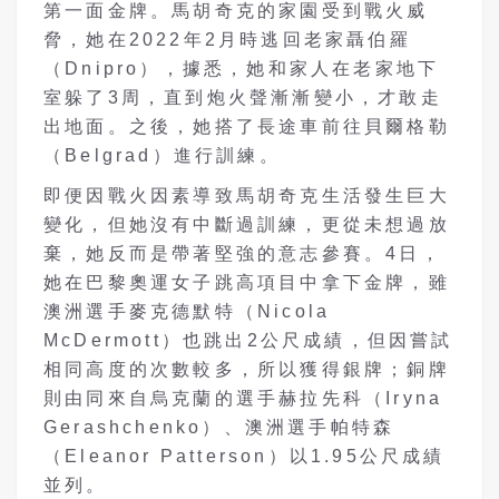
第一面金牌。馬胡奇克的家園受到戰火威
脅，她在2022年2月時逃回老家聶伯羅
（Dnipro），據悉，她和家人在老家地下
室躲了3周，直到炮火聲漸漸變小，才敢走
出地面。之後，她搭了長途車前往貝爾格勒
（Belgrad）進行訓練。
即便因戰火因素導致馬胡奇克生活發生巨大
變化，但她沒有中斷過訓練，更從未想過放
棄，她反而是帶著堅強的意志參賽。4日，
她在巴黎奧運女子跳高項目中拿下金牌，雖
澳洲選手麥克德默特（Nicola
McDermott）也跳出2公尺成績，但因嘗試
相同高度的次數較多，所以獲得銀牌；銅牌
則由同來自烏克蘭的選手赫拉先科（Iryna
Gerashchenko）、澳洲選手帕特森
（Eleanor Patterson）以1.95公尺成績
並列。