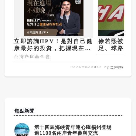
立即諮詢HPV！是對自己健
徐若熙被打
康最好的投資，把握現在不
足、球路過
嫌晚！
題
台灣癌症基金會
Recommended by
焦點新聞
第十四屆海峽青年連心匯福州登場
逾1100名兩岸青年參與交流