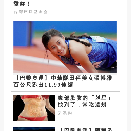
愛妳！
台灣癌症基金會
【巴黎奧運】中華隊田徑美女張博雅
百公尺跑出11.99佳績
腹部脂肪的「剋星」
找到了，常吃這幾
物，吃走大肚囊，瘦
新素簡
出小蠻腰
【巴黎奧運】阿爾及