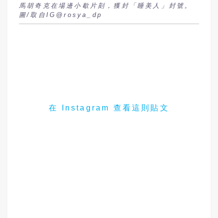
馬胡奇克在場邊小歇片刻，獲封「睡美人」封號。
圖/取自IG@rosya_dp
在 Instagram 查看這則貼文