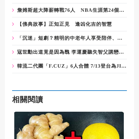
詹姆斯超大降薪轉戰76人 NBA生涯第24個球季 挑戰總冠軍
【佛典故事】正知正見 逢凶化吉的智慧
「沉迷」短劇？精明的中老年人享受陪伴、不掏錢包
寇世勳出道竟是因為醜 李運慶聽失智父講戀愛史唯一不忘老婆
韓流二代團「F.CUZ」6人合體 7/13登台為JINON慶生
相關閱讀