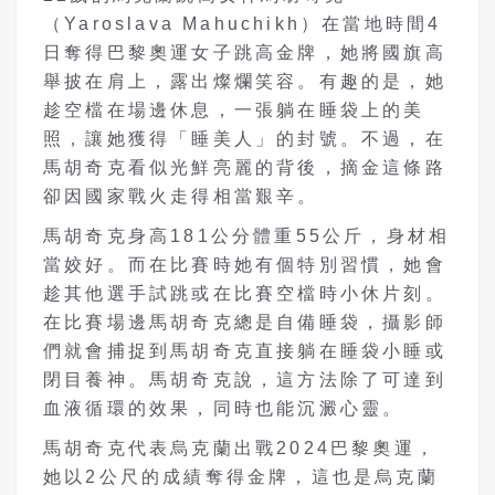
（Yaroslava Mahuchikh）在當地時間4
日奪得巴黎奧運女子跳高金牌，她將國旗高
舉披在肩上，露出燦爛笑容。有趣的是，她
趁空檔在場邊休息，一張躺在睡袋上的美
照，讓她獲得「睡美人」的封號。不過，在
馬胡奇克看似光鮮亮麗的背後，摘金這條路
卻因國家戰火走得相當艱辛。
馬胡奇克身高181公分體重55公斤，身材相
當姣好。而在比賽時她有個特別習慣，她會
趁其他選手試跳或在比賽空檔時小休片刻。
在比賽場邊馬胡奇克總是自備睡袋，攝影師
們就會捕捉到馬胡奇克直接躺在睡袋小睡或
閉目養神。馬胡奇克說，這方法除了可達到
血液循環的效果，同時也能沉澱心靈。
馬胡奇克代表烏克蘭出戰2024巴黎奧運，
她以2公尺的成績奪得金牌，這也是烏克蘭