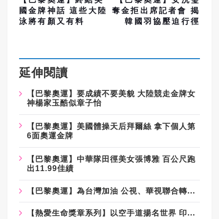
國金牌神話 這些大陸
奪金拒出席記者會 揭
泳將有顏又有料
韓國羽協壓迫行徑
延伸閱讀
【巴黎奧運】要成績不要美貌 大陸競走金牌女
神楊家玉酷似章子怡
【巴黎奧運】美國體操天后拜爾絲 拿下個人第
6面奧運金牌
【巴黎奧運】中華隊田徑美女張博雅 百公尺跑
出11.99佳績
【巴黎奧運】為台灣加油 公視、華視聯合轉播即時賽事
【熱愛生命獎章系列】以空手道揚名世界 印尼阿富汗難民國手—米娜·阿薩迪（上）