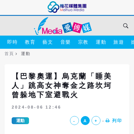
即時
教育
藝文
音樂
宗教
運動
旅遊
首頁
運動
【巴黎奧運】烏克蘭「睡美
人」跳高女神奪金之路坎坷
曾躲地下室避戰火
2024-08-06 12:46
運動
列印
-
A
+