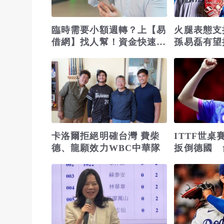
臨時需要小額週轉？上【易
火腿表態支
借網】找人幫！資金快速到
孫易磊有望
位
戰2026經
卡洛爾拒絕明確台灣 費柴
ITTF世
德、龍願效力WBC中華隊
扳倒德國 
強