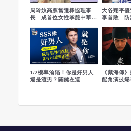
周玲妏高票當選棒協理事
大谷翔平優
長 成首位女性掌舵中華棒
季首敗 防禦
協
聯盟第一
PR
1/2機率淪陷！你是好男人
《藏海傳》
還是渣男？關鍵在這
配角演技爆
一