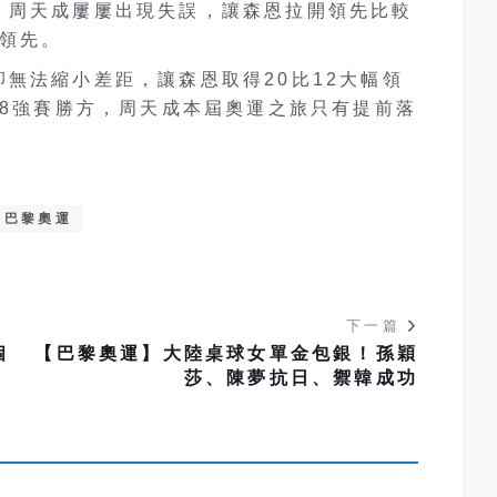
，周天成屢屢出現失誤，讓森恩拉開領先比較
7領先。
無法縮小差距，讓森恩取得20比12大幅領
場8強賽勝方，周天成本屆奧運之旅只有提前落
巴黎奧運
下一篇
個
【巴黎奧運】大陸桌球女單金包銀！孫穎
莎、陳夢抗日、禦韓成功