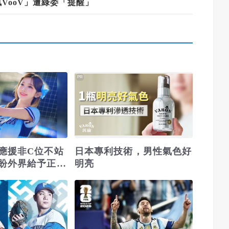
VooV」遭綠委「提醒」
PR
應援非C位不站
日本專利技術，男性氣色好
盼外界給予正面
明亮