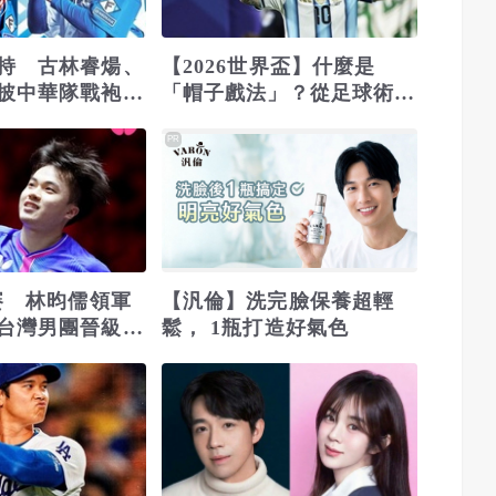
持 古林睿煬、
【2026世界盃】什麼是
披中華隊戰袍征
「帽子戲法」？從足球術語
典賽
到傳奇紀錄的象徵
PR
桌賽 林昀儒領軍
【汎倫】洗完臉保養超輕
台灣男團晉級32
鬆， 1瓶打造好氣色