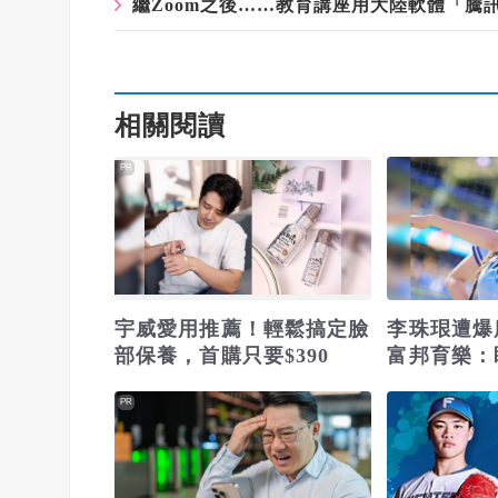
繼Zoom之後……教育講座用大陸軟體「騰訊
相關閱讀
PR
宇威愛用推薦！輕鬆搞定臉
李珠珢遭爆
部保養，首購只要$390
富邦育樂：
鼓勵
PR