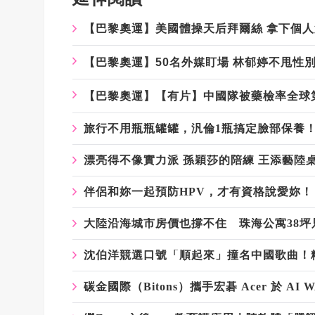
【巴黎奧運】美國體操天后拜爾絲 拿下個人
【巴黎奧運】50名外媒盯場 林郁婷不甩性別
【巴黎奧運】【有片】中國隊被藥檢率全球
旅行不用瓶瓶罐罐，汎倫1瓶搞定臉部保養
漂亮得不像實力派 孫穎莎的陪練 王添藝陸
伴侶和妳一起預防HPV，才有資格說愛妳！
大陸沿海城市房價也撐不住 珠海公寓38坪只
沈伯洋競選口號「順起來」撞名中國歌曲！
碳金國際（Bitons）攜手宏碁 Acer 於 AI W