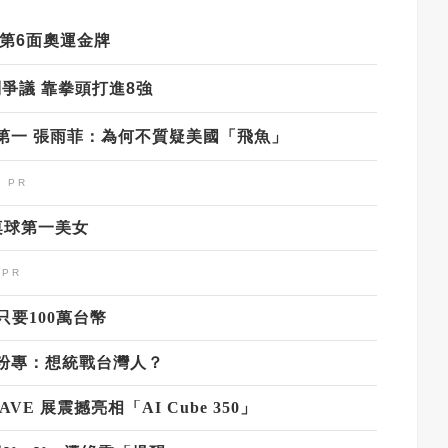
第6面奧運金牌
爭議 靠拳頭打進8強
第一 張雨菲：為何不質疑美國「飛魚」
！
桌球第一美女
要100萬台幣
粉專：想統戰台灣人？
AVE 展震撼亮相「AI Cube 350」