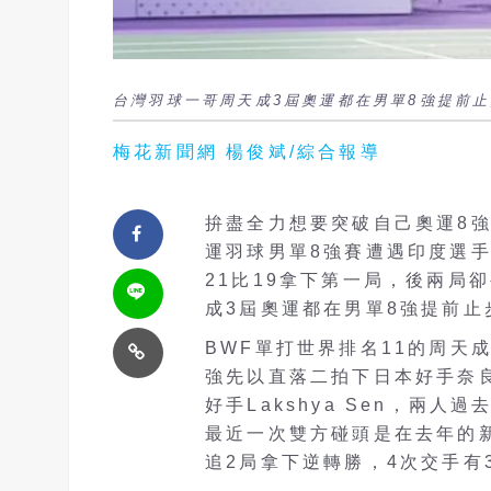
台灣羽球一哥周天成3屆奧運都在男單8強提前止
梅花新聞網 楊俊斌/綜合報導
拚盡全力想要突破自己奧運8
運羽球男單8強賽遭遇印度選手森
21比19拿下第一局，後兩局卻
成3屆奧運都在男單8強提前止
BWF單打世界排名11的周天
強先以直落二拍下日本好手奈良
好手Lakshya Sen，兩
最近一次雙方碰頭是在去年的新
追2局拿下逆轉勝，4次交手有