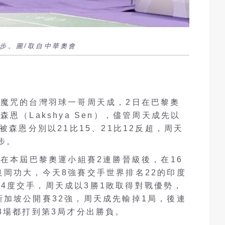
步。圖/取自中華奧會
強魔咒的台灣羽球一哥周天成，2日在巴黎奧
恩（Lakshya Sen），儘管周天成先以
被森恩分別以21比15、21比12反超，周天
步。
成在本屆巴黎奧運小組賽2連勝晉級後，在16
岡功大，今天8強賽交手世界排名22的印度
人過去4度交手，周天成以3勝1敗取得對戰優勢，
加坡公開賽32強，周天成先輸掉1局，後連
3場都打到第3局才分出勝負。