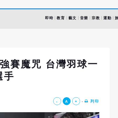
即時
教育
藝文
音樂
宗教
運動
強賽魔咒 台灣羽球一
選手
列印
-
A
+