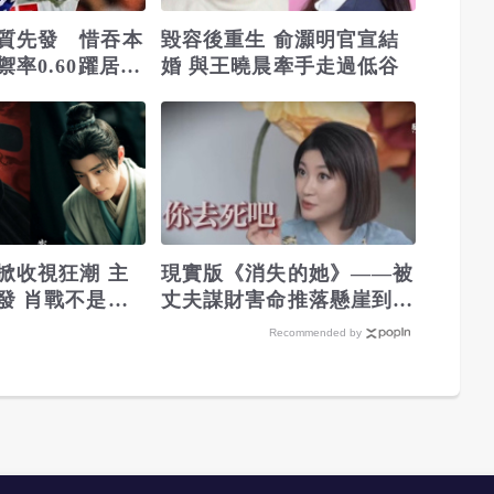
質先發 惜吞本
毀容後重生 俞灝明官宣結
率0.60躍居大
婚 與王曉晨牽手走過低谷
掀收視狂潮 主
現實版《消失的她》——被
發 肖戰不是第
丈夫謀財害命推落懸崖到重
生的王暖暖
Recommended by