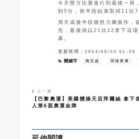
今天雙方比賽進行到最後一局
到5分，前半段結束取得11比
周天成後半段雖然力圖振作，卻
先，最後就以21比12拿下這
幕。
更新時間：2024/08/03 01:29
關鍵字
周天成
羽球男單
上一篇
【巴黎奧運】美國體操天后拜爾絲 拿下
人第6面奧運金牌
延伸閱讀