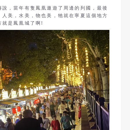
傳說，當年有隻鳳凰遨遊了周邊的列國，最後
，人美，水美，物也美，牠就在寧夏這個地方
方就是鳳凰城了啊!