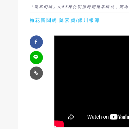
「鳳凰幻城」由56棟仿明清時期建築構成，圖為
梅花新聞網 陳素貞/銀川報導