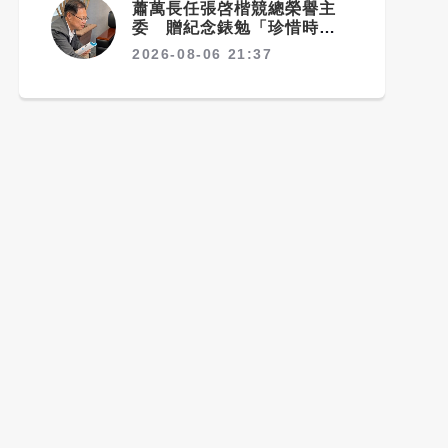
蕭萬長任張啓楷競總榮譽主
委 贈紀念錶勉「珍惜時間、
認真打拚」
2026-08-06 21:37