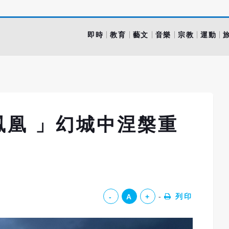
即時
教育
藝文
音樂
宗教
運動
鳳凰 」幻城中涅槃重
列印
-
A
+