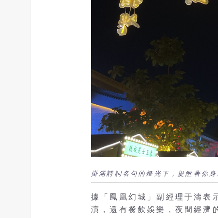
掛滿詩詞名句的燈光下，提醒著你身
據「鳳凰幻城」副經理于濤表示
演，還有餐飲娛樂，夜間經濟