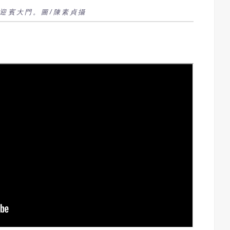
迎賓大門。圖/陳素貞攝