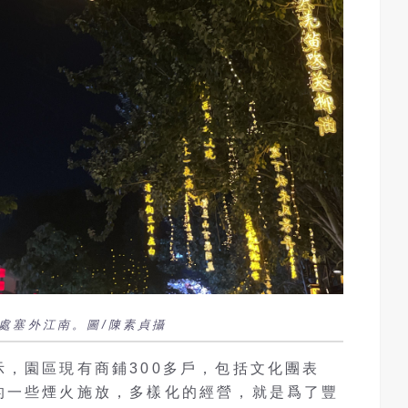
處塞外江南。圖/陳素貞攝
，園區現有商鋪300多戶，包括文化團表
的一些煙火施放，多樣化的經營，就是爲了豐