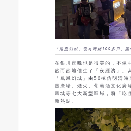
「鳳凰幻城」現有商鋪300多戶。圖
在銀川夜晚也是很美的，不像
然而然地催生了「夜經濟」。
「鳳凰幻城」由56棟仿明清時
凰廣場、煙火、葡萄酒文化廣
凰城等七大新型區域，將「吃
新熱點。