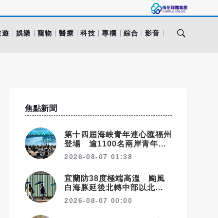
旅遊
娛樂
寵物
醫療
科技
專欄
綜合
影音
焦點新聞
第十四屆海峽青年連心匯福州
登場 逾1100名兩岸青年參
與交流
2026-08-07 01:38
宜蘭防38度極端高溫 颱風
白海豚延後北轉中部以北父親
節防豪大雨
2026-08-07 00:00