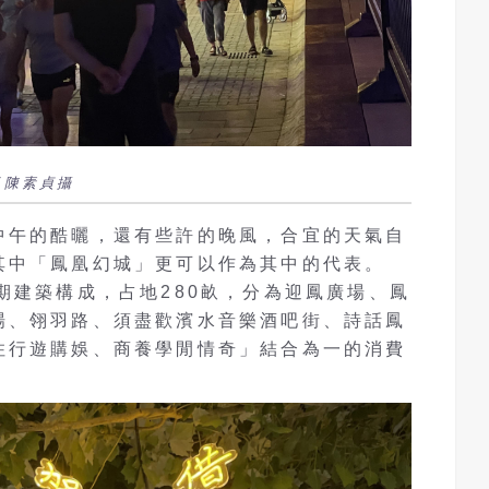
/陳素貞攝
中午的酷曬，還有些許的晚風，合宜的天氣自
其中「鳳凰幻城」更可以作為其中的代表。
期建築構成，占地280畝，分為迎鳳廣場、鳳
場、翎羽路、須盡歡濱水音樂酒吧街、詩話鳳
住行遊購娛、商養學閒情奇」結合為一的消費