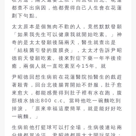
都查不出病因，他都覺得自己人生會在花蓮
劃下句點。
太太原本是個無肉不歡的人，竟然默默發願
「如果我先生可以健康我就開始吃素。」神
奇的是太太發願後隔兩天，醫生就查出是
「結核菌引發的腹膜炎」，太太才告訴尹昭
德前天發願吃素。後來對症下藥一年半後痊
癒，兩個人就一直吃素至今15年。就
尹昭德回想生病前在花蓮醫院拍醫生的戲趕
著殺青，回台北後腸胃開始不舒服，肚子愈
來愈大，都能感覺得到肚子裡有水在跑，腹
部積水抽出800 c.c。當時他吃一碗麵吃到
掉淚，「原來幸福這麼簡單，就是能好好吃
一碗麵。」
生病前他打籃球可以打全場，生病後連站兩
分鐘都冒冷汗。尹昭德都跟太太開玩笑說：