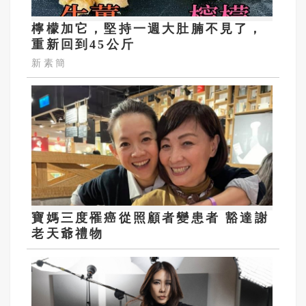
檸檬加它，堅持一週大肚腩不見了，
重新回到45公斤
新素簡
寶媽三度罹癌從照顧者變患者 豁達謝
老天爺禮物