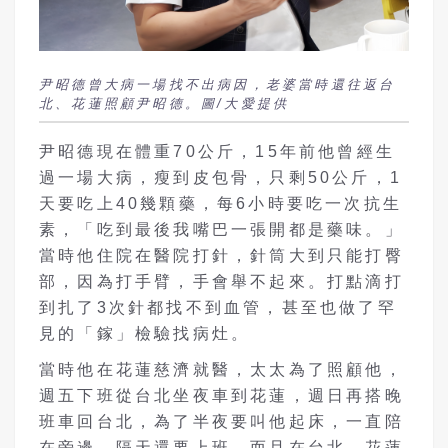
尹昭德曾大病一場找不出病因，老婆當時還往返台
北、花蓮照顧尹昭德。圖/大愛提供
尹昭德現在體重70公斤，15年前他曾經生
過一場大病，瘦到皮包骨，只剩50公斤，1
天要吃上40幾顆藥，每6小時要吃一次抗生
素，「吃到最後我嘴巴一張開都是藥味。」
當時他住院在醫院打針，針筒大到只能打臀
部，因為打手臂，手會舉不起來。打點滴打
到扎了3次針都找不到血管，甚至也做了罕
見的「鎵」檢驗找病灶。
當時他在花蓮慈濟就醫，太太為了照顧他，
週五下班從台北坐夜車到花蓮，週日再搭晚
班車回台北，為了半夜要叫他起床，一直陪
在旁邊，隔天還要上班，而且在台北、花蓮