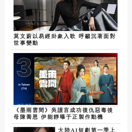
莫文蔚以易經卦象入歌 呼籲沉著面對
世事變動
《墨雨雲間》吳謹言成功復仇惡毒後
母陳喬恩 伊能靜曝于正製作動機
大陸AI短劇第一季上