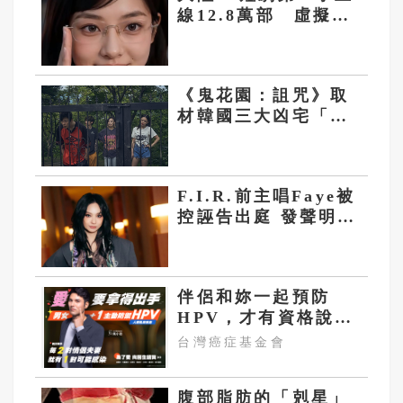
線12.8萬部 虛擬藝
人「方桃子」接拍美
瞳廣告
《鬼花園：詛咒》取
材韓國三大凶宅「長
春花園」 相約試膽多
一人
F.I.R.前主唱Faye被
控誣告出庭 發聲明
「捍衛詹雯婷三字」
伴侶和妳一起預防
HPV，才有資格說愛
妳！
台灣癌症基金會
腹部脂肪的「剋星」