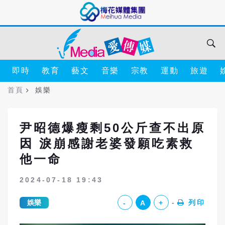
即時
教育
藝文
音樂
宗教
運動
旅遊
首頁
娛樂
尹昭德爆瘦剩50公斤查不出原
因 淚崩感謝老婆發願吃素救
他一命
2024-07-18 19:43
娛樂
列印
-
A
+