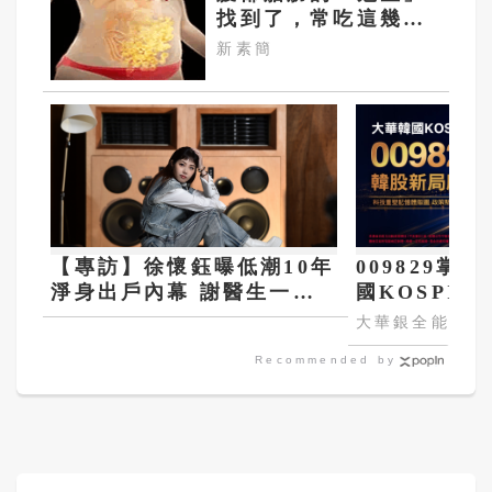
找到了，常吃這幾
物，吃走大肚囊，瘦
新素簡
出小蠻腰
【專訪】徐懷鈺曝低潮10年
009829掌
淨身出戶內幕 謝醫生一句
國KOSPI 
話：有病不是你
大華銀全能行銷
Recommended by