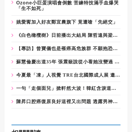
Ozone
小巨蛋演唱會倒數
苦練特技滿手血爆哭
「生不如死」
姚愛寗加入好友鄭宜農旗下 竟遭嗆「先絕交」
《白色橄欖樹》日前播出大結局 陳哲遠與梁潔戲中又甜又虐看哭全網
【專訪】曾寶儀也是罹癌高危族群 不願抱恐懼過下半生
蘇慧倫慶出道35年 張震嶽說從小看她沒變過 幫老婆討教凍齡秘方
今夏最「凍」人視覺 TRE台北國際成人展 邀粉絲親密互動
一句「走個面兒」掀軒然大波！韓紅含淚道歉稱退出公益 基金會回應：仍在第一線義診
陳昇口腔癌復原良好這裡又出問題 透露男神金城武出沒地