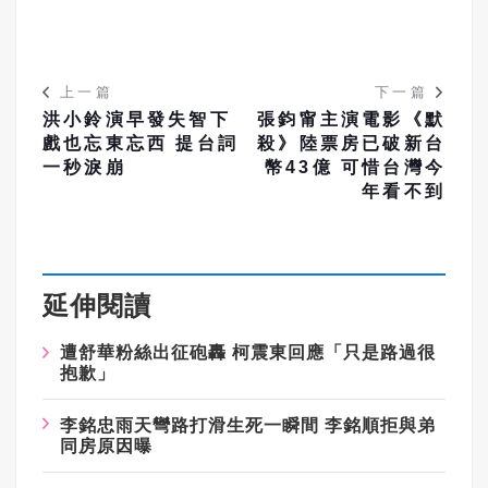
上一篇
下一篇
洪小鈴演早發失智下
張鈞甯主演電影《默
戲也忘東忘西 提台詞
殺》陸票房已破新台
一秒淚崩
幣43億 可惜台灣今
年看不到
延伸閱讀
遭舒華粉絲出征砲轟
柯震東回應「只是路過很
抱歉」
李銘忠雨天彎路打滑生死一瞬間
李銘順拒與弟
同房原因曝