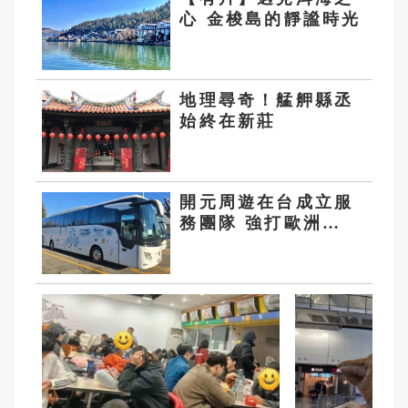
心 金梭島的靜謐時光
地理尋奇！艋舺縣丞
始終在新莊
開元周遊在台成立服
務團隊 強打歐洲
LOCAL玩法