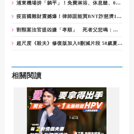
浦東機場拚「躺平」！免費淋浴、休息艙、0元外送 過夜不煎熬
疫苗國難財震撼爆！律師誆能買BNT詐慈濟10億 豪宅起出158公斤黃金
割頸案法官提凶嫌「孝順」 死者父悲鳴：法官是加害者幫兇
超尺度《殺夫》修復版加入8刪減片段 58歲夏文汐現模樣曝光
相關閱讀