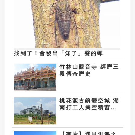
找到了！會發出「知了」聲的蟬
竹林山觀音寺 經歷三
段傳奇歷史
桃花源古鎮變空城 湖
南打工人掏空積蓄的
夢想變負債
【有片】遇見洱海之