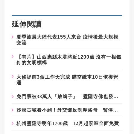
延伸閱讀
夏季旅展大陸代表155人來台 疫情後最大規模
交流
【有片】山西應縣木塔將近1200歲 沒有一根鐵
釘的文明標桿
大修提前3個工作天完成 貓空纜車10日恢復營
運
免門票被38萬人「放鴿子」 靈隱寺佛也發火 改規則
沙漠古城看不到！外交部反制摩洛哥 暫停受理摩國人士來台簽證
杭州靈隱寺明年1700歲 12月起景區全面免費