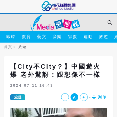
即時
教育
藝文
音樂
宗教
運動
旅遊
首頁
旅遊
【City不City？】中國遊火
爆 老外驚訝：跟想像不一樣
2024-07-11 16:43
旅遊
列印
-
A
+