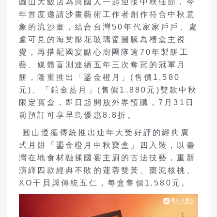
圓山大飯店為與國人一起迎接中秋佳節，今
年首度邀請沙畫藝術工作者創作符合中秋意
象的流沙畫，結合台灣50年代家家戶戶、處
處可見的海棠壓花玻璃窗圖騰為禮盒主視
覺，再搭配國宴點心廚團隊逾70年製餅工
藝、媒體盲測連續五年三次奪冠的冠軍月
餅，隆重推出「鎏金橙月」(售價1,580
元)、「鉑金藍月」(售價1,880元)雙款中秋
限定寶盒，即日起開放外界預購，7月31日
前預訂可享早鳥優惠8.8折。
圓山遵循傳統推出連年大受好評的經典廣
式月餅「鎏金橙月中秋寶盒」四入裝，以臺
灣在地食材融揉國宴主廚的古法技藝，重新
演繹四款經典不敗的蓮蓉雙黃、棗泥核桃、
XO干貝與傳統五仁，每盒售價1,580元。