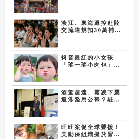
什麼？
淡江、東海遭控赴陸
交流違規扣30萬補助
款 包宗和：兩岸和
平「應基於友誼而非
仇恨」
抖音最紅的小女孩
「瑤一瑤小肉包」陷
擺拍爭議 已停更1個
月
酒駕超速、霸凌下屬
還涉濫用公帑？駐日
內瓦處長遭控203項
爭議 外交部啟動調
查
旺旺案促全球聲援！
美動保組織擬於習近