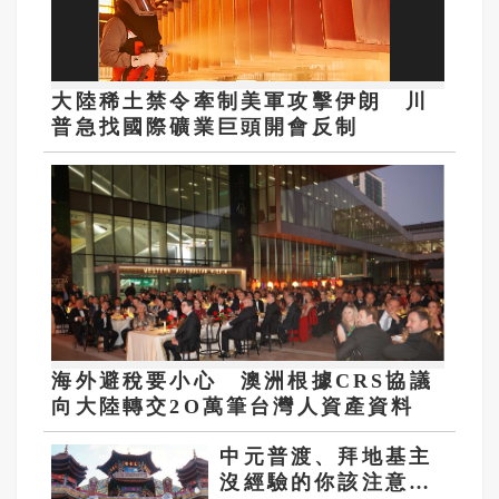
大陸稀土禁令牽制美軍攻擊伊朗 川
普急找國際礦業巨頭開會反制
海外避稅要小心 澳洲根據CRS協議
向大陸轉交2O萬筆台灣人資產資料
中元普渡、拜地基主
沒經驗的你該注意些