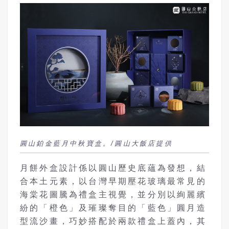
圓山鉑金藍月中秋寶盒。/圓山大飯店提供
月餅外盒設計係以圓山歷史底蘊為發想，結
合本土元素，以台灣早期壓花玻璃最常見的
海棠花圖騰為禮盒主視覺，並分別以絢麗繽
紛的「橙色」及璀璨奪目的「藍色」圓月造
型流沙畫，巧妙搭配於兩款禮盒上蓋內，其