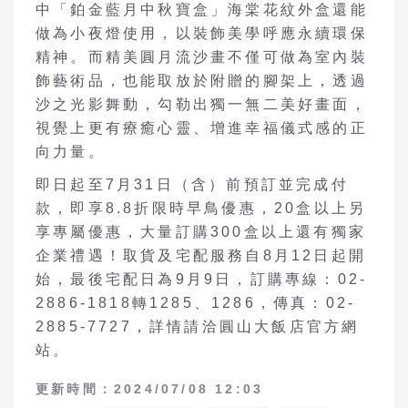
中「鉑金藍月中秋寶盒」海棠花紋外盒還能
做為小夜燈使用，以裝飾美學呼應永續環保
精神。而精美圓月流沙畫不僅可做為室內裝
飾藝術品，也能取放於附贈的腳架上，透過
沙之光影舞動，勾勒出獨一無二美好畫面，
視覺上更有療癒心靈、增進幸福儀式感的正
向力量。
即日起至7月31日（含）前預訂並完成付
款，即享8.8折限時早鳥優惠，20盒以上另
享專屬優惠，大量訂購300盒以上還有獨家
企業禮遇！取貨及宅配服務自8月12日起開
始，最後宅配日為9月9日，訂購專線：02-
2886-1818轉1285、1286，傳真：02-
2885-7727，詳情請洽圓山大飯店官方網
站。
更新時間：2024/07/08 12:03