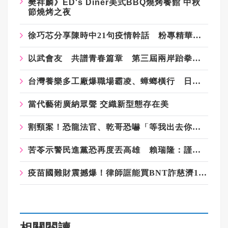
樊祥麟》ED's Diner美式BBQ燒烤餐館 中秋
節燒烤之夜
​徐巧芯分享陳時中21句疫情幹話 粉專精華剪輯引網嘆：當時真的是囂張
以武會友 共譜青春篇章 第三屆兩岸跆拳道交流賽開賽
台灣養樂多工廠爆職場霸凌、蟑螂橫行 日籍吹哨者反被調查罹憂鬱症
當代藝術廣納眾聲 交織新型態存在美
割頸案！恐龍法官、乾哥恐嚇「等我出去你就知」掀眾怒 兇嫌爸媽被肉搜
苦苓示警民進黨恐再度丟高雄 賴瑞隆：謹慎看待
疫苗國難財震撼爆！律師誆能買BNT詐慈濟10億 豪宅起出158公斤黃金
相關閱讀