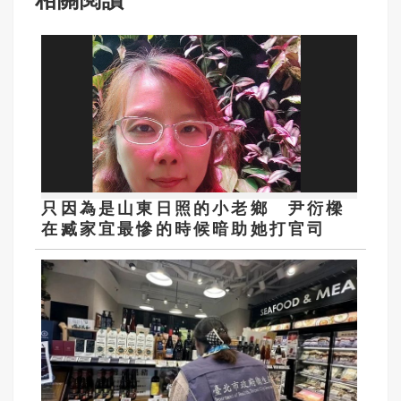
只因為是山東日照的小老鄉 尹衍樑
在臧家宜最慘的時候暗助她打官司