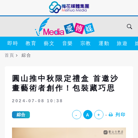
即時
教育
藝文
音樂
宗教
運動
旅遊
首頁
綜合
圓山推中秋限定禮盒 首邀沙
畫藝術者創作！包裝藏巧思
2024-07-08 10:38
綜合
列印
-
A
+