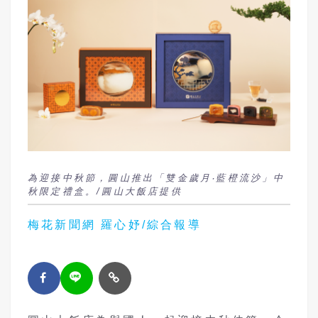
為迎接中秋節，圓山推出「雙金歲月‧藍橙流沙」中
秋限定禮盒。/圓山大飯店提供
梅花新聞網 羅心妤/綜合報導