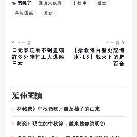
關鍵字
圓山大飯店
中秋節
禮盒
早鳥優惠
月餅
上一篇
下一篇
日元暴貶看不到盡頭
【搶救遷台歷史記憶
許多外籍打工人逃離
庫-15】戰火下的野
日本
百合
延伸閱讀
林銘聰》中秋節吃月餅及柚子的由來
藺奕》現在的中秋節，越來越像清明節