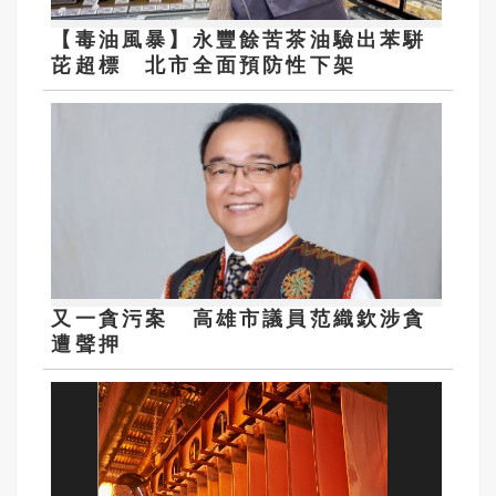
【毒油風暴】永豐餘苦茶油驗出苯駢
芘超標 北市全面預防性下架
又一貪污案 高雄市議員范織欽涉貪
遭聲押