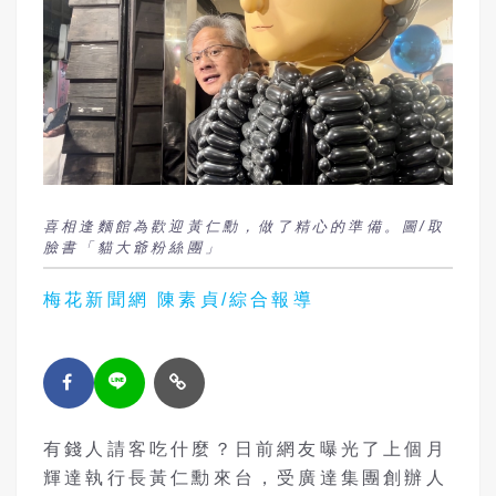
喜相逢麵館為歡迎黃仁勳，做了精心的準備。圖/取
臉書「貓大爺粉絲團」
梅花新聞網 陳素貞/綜合報導
有錢人請客吃什麼？日前網友曝光了上個月
輝達執行長
黃仁勳
來台，受廣達集團創辦人