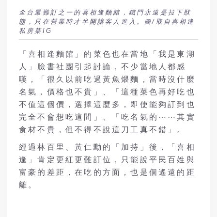
全台最難訂之一的喜相逢麵館，鐵門永遠是拉下狀
態，只在營業時才半開讓客人進入。圖/取自喜相逢
私房菜IG
「喜相逢麵館」的菜色也在當地「我是東湖
人」臉書社團引起討論，不少當地人都感
嘆，「很久以前吃過黃魚煨麵，當時沒什麼
名氣，價格也不貴」、「這種菜色再好吃也
不值這個價，選擇這麼多，即使能夠訂到也
完全不會想吃這間」、「吃名氣的⋯⋯其實
食材不貴，但不得不說這刀工真不錯」。
經過
林百里、黃仁勳
的「加持」後，「喜相
逢」肯定更紅更難訂位，只能說平民百姓與
富豪的差距，在吃的方面，也是個遙遠的距
離。