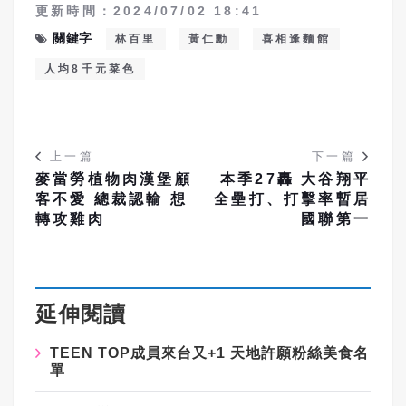
更新時間：2024/07/02 18:41
關鍵字
林百里
黃仁勳
喜相逢麵館
人均8千元菜色
上一篇
下一篇
麥當勞植物肉漢堡顧
本季27轟 大谷翔平
客不愛 總裁認輸 想
全壘打、打擊率暫居
轉攻雞肉
國聯第一
延伸閱讀
TEEN TOP成員來台又+1 天地許願粉絲美食名
單