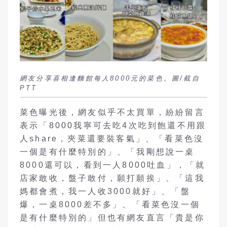
網友分享喜相逢麵館每人8000元的菜色。圖/截自
PTT
菜色曝光後，網友似乎不太買單，紛紛留言
表示「8000我寧可去吃4次吃到飽還不用跟
人share，夾菜還要裝客氣」、「看菜色沒
一個是有什麼特別的」、「我剛想說一桌
8000還可以，看到一人8000吐血」，「就
店家敢收，盤子敢付，願打願挨」、「這我
媽都會煮，我一人收3000就好」、「盤
爆，一桌8000差不多」、「看菜色沒一個
是有什麼特別的」但也有網友直言「貴是你