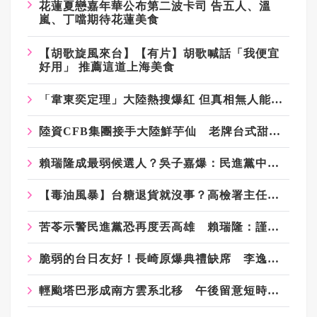
花蓮夏戀嘉年華公布第二波卡司 告五人、溫
嵐、丁噹期待花蓮美食
【胡歌旋風來台】【有片】胡歌喊話「我便宜
好用」 推薦這道上海美食
「韋東奕定理」大陸熱搜爆紅 但真相無人能參透
陸資CFB集團接手大陸鮮芋仙 老牌台式甜品重闖賽道
賴瑞隆成最弱候選人？吳子嘉爆：民進黨中央恐出手接管高雄選戰
【毒油風暴】台糖退貨就沒事？高檢署主任陳宏達：通報是法定義務
苦苓示警民進黨恐再度丟高雄 賴瑞隆：謹慎看待
脆弱的台日友好！長崎原爆典禮缺席 李逸洋抗議「矮化國格」：日媒揭長崎特殊安排
輕颱塔巴形成南方雲系北移 午後留意短時強降雨