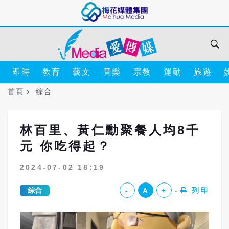
即時
教育
藝文
音樂
宗教
運動
旅遊
首頁
綜合
林百里、黃仁勳聚餐人均8千
元 你吃得起？
2024-07-02 18:19
綜合
列印
-
A
+