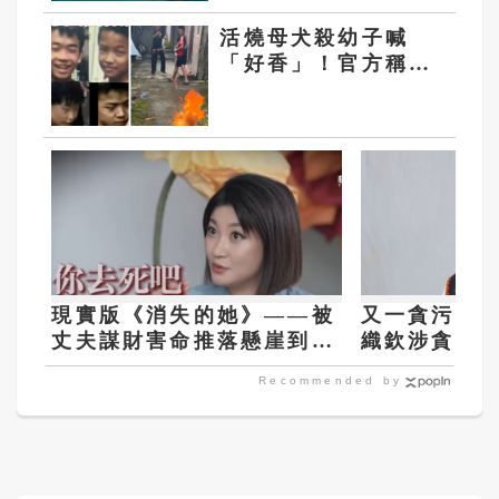
活燒母犬殺幼子喊
「好香」！官方稱廣
東4男童送管教 卻
傳全村鍾氏封村保護
現實版《消失的她》——被
又一貪污案
丈夫謀財害命推落懸崖到重
織欽涉貪遭
生的王暖暖
Recommended by