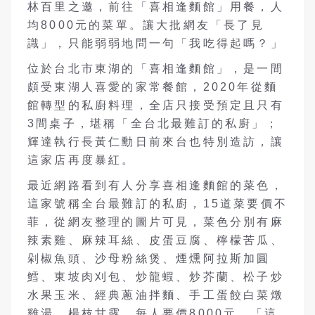
林百里之邀，前往「喜相逢麵館」用餐，人
均8000元的菜單。讓大批網友「長了見
識」，只能弱弱地問一句「我吃得起嗎？」
位於台北市東湖的「喜相逢麵館」，是一間
頗受東湖人喜愛的家常餐館，2020年從麵
館轉型的私廚料理，全店只接受預定且只有
3間桌子，堪稱「全台北最難訂的私廚」；
輝達執行長黃仁勳日前來台也特別造訪，讓
這家店再度暴紅。
最近網路看到有人分享喜相逢麵館的菜色，
這家號稱全台最難訂的私廚，15道菜要價不
菲，從網友整理的圖片可見，菜色分別有麻
辣素雞、麻辣耳絲、皮蛋豆腐、檸檬苦瓜、
剁椒魚頭、沙母粉絲煲、煙燻阿拉斯加圓
鱈、東坡肉刈包、炒龍蝦、炒芥蘭、松子炒
水果玉米、經典蔥油拌麵、手工蛋餃白菜燉
雞湯、楊枝甘露，每人要價8000元，「這