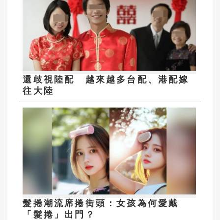
還歧視陸配 越來越多台配、港配嫁
往大陸
髮捲潮流席捲街頭：女孩為何愛戴
「髮捲」出門？