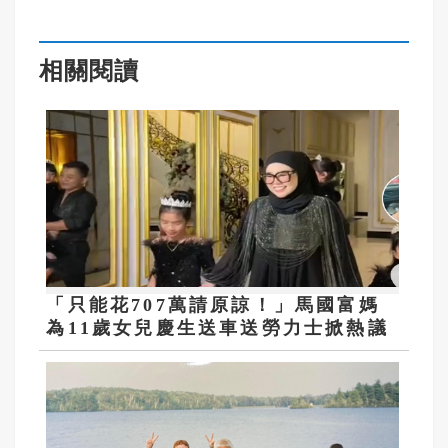
相關閱讀
「只能花707萬請原諒！」馬國富媽
為11歲女兒慶生送車送勞力士掀熱議