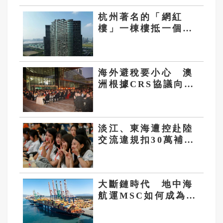
杭州著名的「網紅
樓」一棟樓抵一個鎮
神話已幻滅
海外避稅要小心 澳
洲根據CRS協議向大
陸轉交2O萬筆台灣人
資產資料
淡江、東海遭控赴陸
交流違規扣30萬補助
款 包宗和：兩岸和
平「應基於友誼而非
仇恨」
大斷鏈時代 地中海
航運MSC如何成為史
上首家市占破2O%的
貨櫃航商