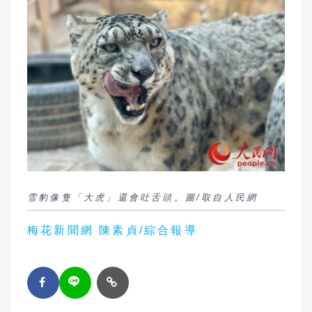
雪豹像隻「大虎」還會吐舌頭。圖/取自人民網
梅花新聞網 陳素貞/綜合報導