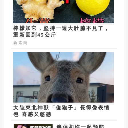
檸檬加它，堅持一週大肚腩不見了，
重新回到45公斤
新素簡
大陸東北神獸「傻狍子」長得像表情
包 喜感又憨憨
伴侶和妳一起預防