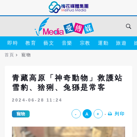
即時
教育
藝文
音樂
宗教
運動
旅遊
首頁
寵物
青藏高原「神奇動物」救護站
雪豹、猞猁、兔猻是常客
2024-06-28 11:24
寵物
列印
-
A
+