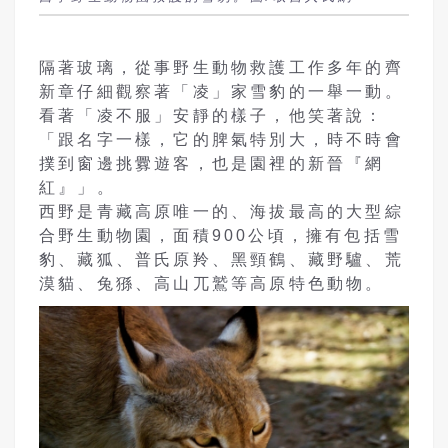
隔著玻璃，從事野生動物救護工作多年的齊
新章仔細觀察著「凌」家雪豹的一舉一動。
看著「凌不服」安靜的樣子，他笑著說：
「跟名字一樣，它的脾氣特別大，時不時會
撲到窗邊挑釁遊客，也是園裡的新晉『網
紅』」。
西野是青藏高原唯一的、海拔最高的大型綜
合野生動物園，面積900公頃，擁有包括雪
豹、藏狐、普氏原羚、黑頸鶴、藏野驢、荒
漠貓、兔猻、高山兀鷲等高原特色動物。