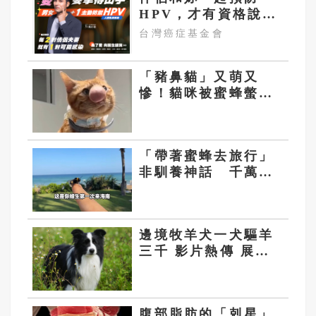
HPV，才有資格說愛
妳！
台灣癌症基金會
「豬鼻貓」又萌又
慘！貓咪被蜜蜂螫
專家：有致命風險
「帶著蜜蜂去旅行」
非馴養神話 千萬粉
絲網紅拍的其實是熊
蜂
邊境牧羊犬一犬驅羊
三千 影片熱傳 展現
高超牧羊天賦
腹部脂肪的「剋星」