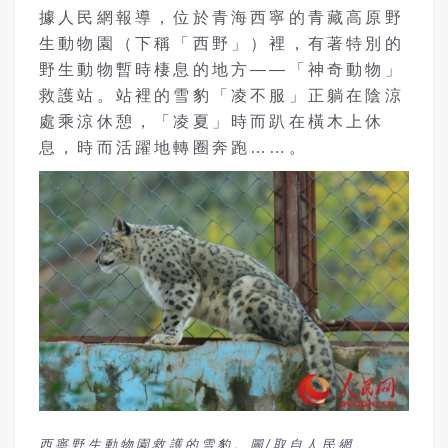
據人民網報導，位於青海西寧的青藏高原野
生動物園（下稱「西野」）裡，有著特別的
野生動物暫時棲息的地方——「神奇動物」
救護站。站裡的雪豹「凌不服」正躺在陰涼
處乘涼休憩，「凌夏」時而趴在橫木上休
息，時而活躍地轉圈奔跑……。
西寧野生動物園救護的雪豹。圖/取自人民網