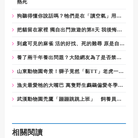
熱死
狗聽得懂你說話嗎？牠們是在「讀空氣」用心去懂你
把貓留在家裡 獨自出門旅遊的第8天 我後悔了……
到處可見的麻雀 活的好找、死的難尋 原是自然定律
養了兩千年養出問題？大陸網友為了是否禁養牠引爆論戰
山東動物園奇景！獅子竟然「黏TT」老虎一臉好無奈
漁夫最愛牠的大嘴巴 萬隻野生鸕鷀偏愛冬季深圳灣
武漢動物園禿鷹「蹦蹦跳跳上班」 飼養員：開心老員工
相關閱讀