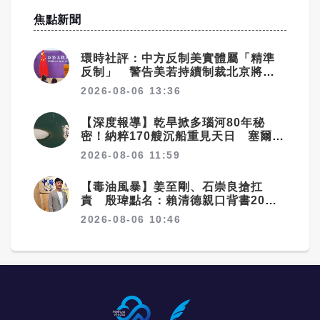
焦點新聞
環時社評：中方反制美實體屬「精準
反制」 警告美若持續制裁北京將採
更強措施
2026-08-06 13:36
【深度報導】乾旱掀多瑙河80年秘
密！納粹170艘沉船重見天日 塞爾維
亞砸數億清障救航運命脈
2026-08-06 11:59
【毒油風暴】姜至剛、石崇良搶扛
責 殷瑋點名：賴清德親口背書20%
毒油放行
2026-08-06 10:46