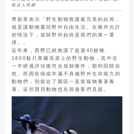
取自人民網
齊新章表示「野生動物救護最完美的結局，
就是讓動物重回野外自由生活。在條件允許
的情況下，放歸野外始終是我們的第一選
擇」。
近年來，西野已經救護了超過40餘種、
1600餘只青藏高原上的野生動物，其中近
一半經過評估後符合放歸條件，順利回歸自
然。而因疾病或年邁不具備野外生存能力的
動物們，則留在了園區一直當寵物養著養
著。這些寶貝動物也在與遊客們見面。