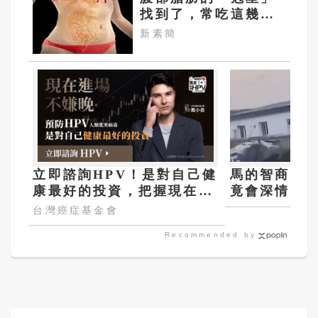
找到了，常吃這幾
物，吃走大肚囊，瘦
新素簡
出小蠻腰
立即諮詢HPV！是對自己健
馬的智商相
康最好的投資，把握現在不
竟會深情地
嫌晚！
頭」？
台灣癌症基金會
Recommended by