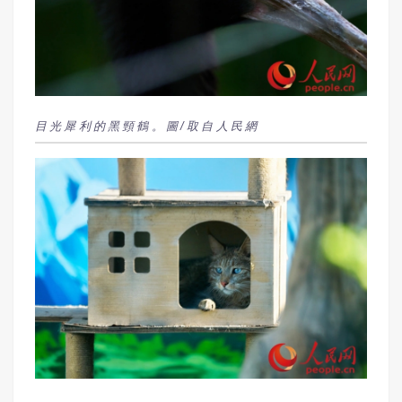
目光犀利的黑頸鶴。圖/取自人民網