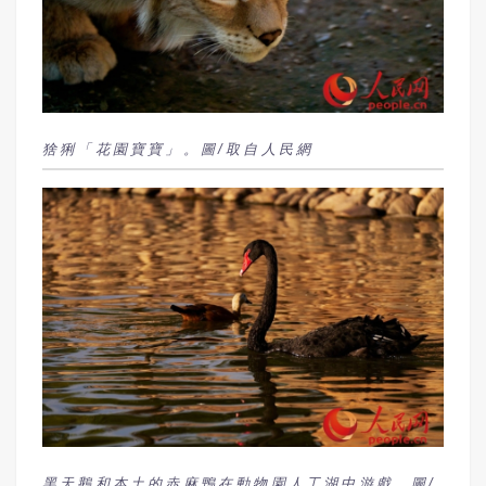
猞猁「花園寶寶」。圖/取自人民網
黑天鵝和本土的赤麻鴨在動物園人工湖中游戲。圖/