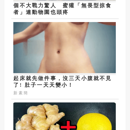
個不大戰力驚人 蜜獾「無畏型掠食
者」連動物園也頭疼
起床就先做件事，沒三天小腹就不見
了! 肚子一天天變小！
新素簡