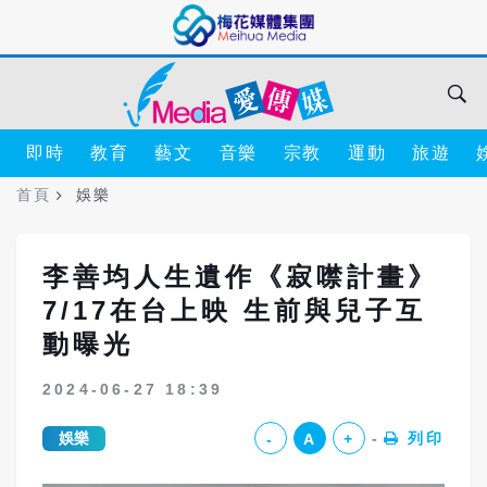
即時
教育
藝文
音樂
宗教
運動
旅遊
首頁
娛樂
李善均人生遺作《寂噤計畫》
7/17在台上映 生前與兒子互
動曝光
2024-06-27 18:39
娛樂
列印
-
A
+