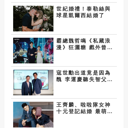
世紀婚禮！泰勒絲與
球星凱爾西結婚了
霸總魏哲鳴《私藏浪
漫》狂灑糖 戲外曾為
一年人夫兩樣情
寇世勳出道竟是因為
醜 李運慶聽失智父講
戀愛史唯一不忘老婆
王齊麟、啦啦隊女神
十元登記結婚 最萌身
高差修成正果！