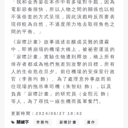
「我和金秀晏在本作中有多場對手戲，因為
電影節奏很快，所以人物之間的關係也以較
不落俗套的方式呈現，因此演戲時反而要表
現得較為自然，不過度用力地去取得角色之
間的平衡。」
《寂噤計畫》故事描述在釀成災難的濃霧
中，即將崩塌的機場大橋上，被祕密運送的
「寂噤計畫」實驗生物遭到釋放，橋上所有
倖存者都成為牠們無差別攻擊的目標，所有
人的生命危在旦夕。前往機場的安保室行政
官（李善均 飾）、為了處理意外事故而前
往現場的拖吊車司機（朱智勛 飾），以及
負責「寂噤計畫」的研究員（金熙元 飾）
等人，為了尋找一線生機而孤軍奮鬥。
更新時間：2024/06/27 18:42
關鍵字
李善均
寂噤計畫
遺作