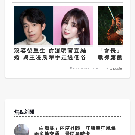
毀容後重生 俞灝明官宣結
「會長」李星
婚 與王曉晨牽手走過低谷
戰裸露戲 露
罵
Recommended by
焦點新聞
「白海豚」兩度登陸 江浙滬狂風暴
雨多地交通、景區急喊卡