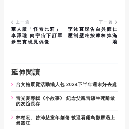
上一篇
下一篇
華人版「怪奇比莉」
李沐直球告白吳慷仁
李澤瓏 向宇宙下訂單
壓制壁咚按摩棒掉滿
夢想實現見偶像
地
延伸閱讀
台文館展覽活動懶人包 2024下半年週末好去處
雷光夏專輯《小故事》 紀念父親雷驤生死離散
的友誼長存
林柏宏、曾沛慈童年創傷 被逼看露鳥撒尿遇上
暴露狂