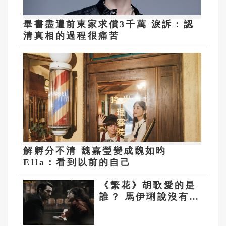
畢書盡遭前東家求償3千萬 淚訴：認
清真相的過程很痛苦
解孵分不清 魏嘉瑩變成魏如昀
Ella：看到以前的自己
《繁花》胡歌愛的是
誰？ 馬伊琍說沒有人
可以做到人間清醒
（完稿）