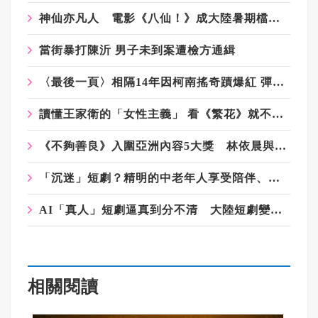
神仙亦凡人 電影《八仙！》成大陸暑期檔黑馬
當街暴打陳沂 男子未到案遭檢方通緝
〈最後一頁〉相隔14年因柯南搖奇蹟爆紅 彈頭不敢跳自嘲四肢不健全
讀懂王家衛的「女性主義」 看《繁花》就不再問「寶總愛誰」
《不夠善良》入圍亞洲內容5大獎 林依晨與朴寶英、周迅角逐女主獎
「沉迷」短劇？精明的中老年人享受陪伴、不掏錢包
AI「真人」短劇逼真到分不清 大陸短劇變天 產業加速洗牌
相關閱讀