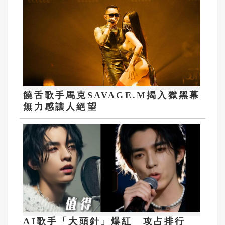
饒舌歌手馬克SAVAGE.M揭入獄黑幕
無力感讓人絕望
AI歌手「大頭針」爆紅 攻占排行