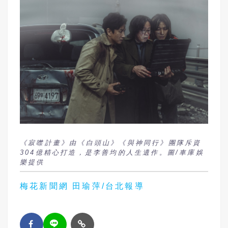
《寂噤計畫》由《白頭山》《與神同行》團隊斥資
304億精心打造，是李善均的人生遺作。圖/車庫娛
樂提供
梅花新聞網 田瑜萍/台北報導