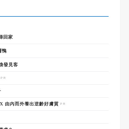
梯回家
爾鴨
光煥發見客
子
X 由內而外養出逆齡好膚質