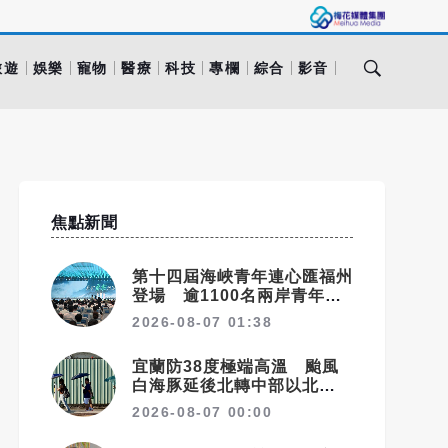
旅遊
娛樂
寵物
醫療
科技
專欄
綜合
影音
焦點新聞
第十四屆海峽青年連心匯福州
登場 逾1100名兩岸青年參
與交流
2026-08-07 01:38
宜蘭防38度極端高溫 颱風
白海豚延後北轉中部以北父親
節防豪大雨
2026-08-07 00:00