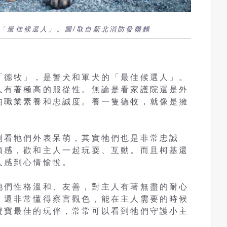
「最佳候選人」。圖/取自新北消防發爾麵
「德牧」，是警犬和軍犬的「最佳候選人」。
人有著極高的服從性。無論是看家護院還是外
的職業素養和忠誠度。養一隻德牧，就像是擁
別看牠們外表呆萌，其實牠們也是非常忠誠
賴感，歡和主人一起玩耍、互動。而且柯基還
人感到心情愉悅。
牠們性格溫和、友善，對主人有著無盡的耐心
，還非常懂得察言觀色，能在主人需要的時候
寶寶最佳的玩伴，常常可以看到牠們守護小主