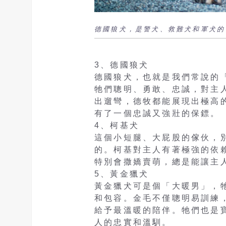
德國狼犬，是警犬、救難犬和軍犬的
3、德國狼犬
德國狼犬，也就是我們常說的
牠們聰明、勇敢、忠誠，對主
出遛彎，德牧都能展現出極高
有了一個忠誠又強壯的保鏢。
4、柯基犬
這個小短腿、大屁股的傢伙，
的。柯基對主人有著極強的依
特別會撒嬌賣萌，總是能讓主
5、黃金獵犬
黃金獵犬可是個「大暖男」，
和包容。金毛不僅聰明易訓練
給予最溫暖的陪伴。牠們也是
人的忠實和溫馴。