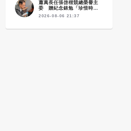
蕭萬長任張啓楷競總榮譽主
委 贈紀念錶勉「珍惜時間、
認真打拚」
2026-08-06 21:37