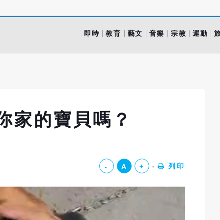
即時
教育
藝文
音樂
宗教
運動
有你家的寶貝嗎？
列印
-
A
+