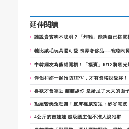
延伸閱讀
誰說貴賓狗不聰明？「炸雞」能夠自已搭電
牠比絨毛玩具還可愛 鴨界奢侈品──寵物柯
中韓網友為熊貓開槓！「福寶」6/12將容
伴侶和妳一起預防HPV，才有資格說愛妳！
喜歡才會靠近 貓貓舔你 是給足了天大的面
拒絕醫美冤枉錢！皮膚權威指定：矽谷電波 
4公斤的吉娃娃 超級護主但不准人說牠胖