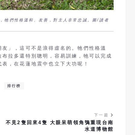
，牠們性格溫和、友善，對主人非常忠誠。圖/讀者
朋友」，這可不是浪得虛名的。牠們性格溫
拉布拉多還特別聰明，容易訓練，牠可以完成
代表，在花蓮地震中也立下大功呢！
排行榜
下一篇
搭
不見2隻回來4隻 大眼呆萌領角鴞重現台南
水道博物館