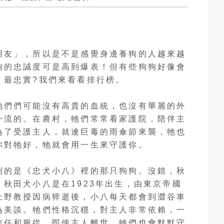
朋友」，所以是不是感覺身邊養狗的人越來越
狗的忠誠度可是高到爆表！但有些狗狗好像會
」最忠實?我們來看看排行榜。
牠們們可能沒有高貴的血統，也沒有華麗的外
一流的。在農村，牠們常常看家護院，陪伴主
為了受護主人，就連巨毒的雨傘節來襲，牠也
你對牠好，牠就會用一生來守護你。
到的是《忠犬小八》裡的那只狗狗。沒錯，秋
秋田犬小八是在1923年出生，由東京帝國
上野教授因病猝逝後，小八每天都會到澀谷車
為美談。牠們性格沉穩，對主人非常依賴，一
信任和服從。即使主人離世，牠們也會默默守