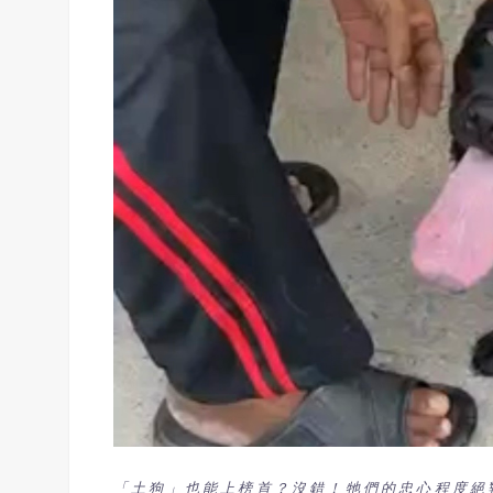
「土狗」也能上榜首？沒錯！牠們的忠心程度絕