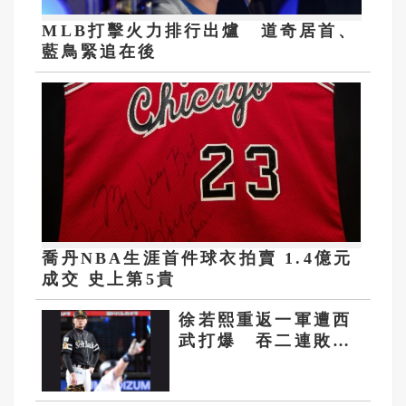
MLB打擊火力排行出爐 道奇居首、
藍鳥緊追在後
喬丹NBA生涯首件球衣拍賣 1.4億元
成交 史上第5貴
徐若熙重返一軍遭西
武打爆 吞二連敗
林安可雙安表現亮眼