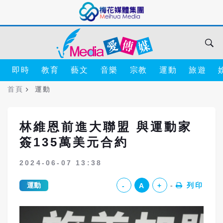
即時
教育
藝文
音樂
宗教
運動
旅遊
首頁
運動
林維恩前進大聯盟 與運動家
簽135萬美元合約
2024-06-07 13:38
運動
列印
-
A
+