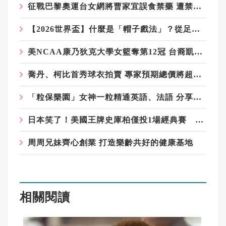
征戰巴黎奧運台女網將曹家宜誤食禁藥 遭禁賽12個月
【2026世界盃】什麼是「帽子戲法」？從足球術語到傳奇紀錄的象徵
美NCAA康乃狄克大學女籃奪第12冠 台裔凱特琳大功臣
喬丹、柯比首秀球衣拍賣 專家預期總價將超過兩千萬美金
「粒保樂園」女神一粒精通英語、法語 分享考多益撇步
日本笑了！美國王牌史庫柏僅投1場經典賽 確定8強不再登板
周周兄妹齊心創業 打造樂齡共好的健康基地
相關閱讀