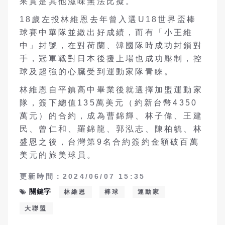
果實是其他滋味無法比擬。
18歲左投林維恩去年曾入選U18世界盃棒
球賽中華隊並繳出好成績，而有「小王維
中」封號，在對荷蘭、韓國隊時成功封鎖對
手，冠軍戰對日本後援上場也成功壓制，控
球及超強的心臟受到運動家隊青睞。
林維恩自平鎮高中畢業後就選擇加盟運動家
隊，簽下總值135萬美元（約新台幣4350
萬元）的合約，成為曹錦輝、林子偉、王建
民、曾仁和、羅錦龍、郭泓志、陳柏毓、林
盛恩之後，台灣第9名合約簽約金額破百萬
美元的旅美球員。
更新時間：2024/06/07 15:35
關鍵字
林維恩
棒球
運動家
大聯盟