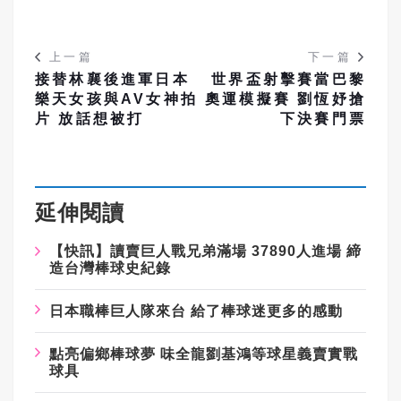
上一篇
下一篇
接替林襄後進軍日本
世界盃射擊賽當巴黎
樂天女孩與AV女神拍
奧運模擬賽 劉恆妤搶
片 放話想被打
下決賽門票
延伸閱讀
【快訊】讀賣巨人戰兄弟滿場 37890人進場 締
造台灣棒球史紀錄
日本職棒巨人隊來台 給了棒球迷更多的感動
點亮偏鄉棒球夢 味全龍劉基鴻等球星義賣實戰
球具