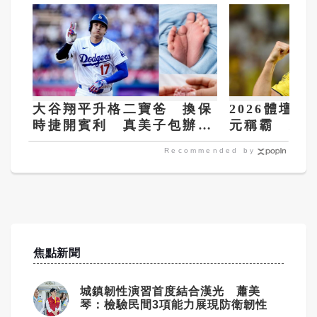
大谷翔平升格二寶爸 換保
2026體壇收
時捷開賓利 真美子包辦全
元稱霸 大谷
家飲食
Recommended by
焦點新聞
城鎮韌性演習首度結合漢光 蕭美
琴：檢驗民間3項能力展現防衛韌性