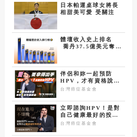
日本帕運桌球女將長
相甜美可愛 受關注
體壇收入史上排名
喬丹37.5億美元奪冠
老虎伍茲居次
伴侶和妳一起預防
HPV，才有資格說愛
妳！
台灣癌症基金會
立即諮詢HPV！是對
自己健康最好的投
資，把握現在不嫌
台灣癌症基金會
晚！