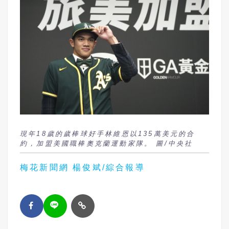
現年18歲的歲棒球好手林維恩以135萬美元的合
約，加盟美國職棒奧克蘭運動家隊。 圖/中央社
梅花新聞網 楊俊斌/綜合報導