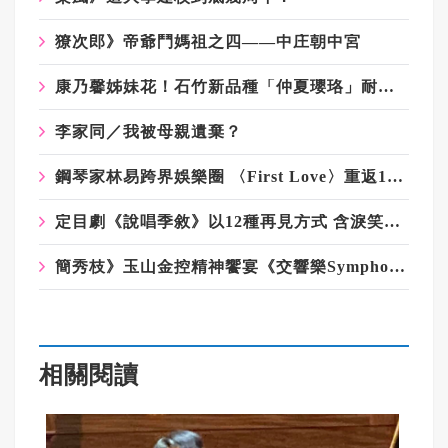
獠次郎》帝爺鬥媽祖之四——中庄朝中宮
康乃馨姊妹花！石竹新品種「仲夏瓔珞」耐熱不褪色
李家同／我被母親遺棄？
鋼琴家林易跨界娛樂圈 〈First Love〉重返18歲
定目劇《說唱季敘》以12種再見方式 含淚笑推最終章
簡秀枝》玉山金控精神饗宴《交響樂Symphony》
相關閱讀