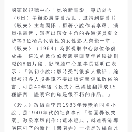
國家影視聽中心「她的新電影」專題於今
（6日）舉辦影展開幕活動，邀請到開幕片
《殺夫》主創團隊，原著小說作者李昂、演
員楊麗音，還有出演女主角的香港演員夏文
汐等3位極具代表性的女性影人齊聚一堂，
《殺夫》（1984）為影視聽中心數位修復
成果，這次的數位修復版尋回當年首映被刪
減的8個片段，影視聽中心董事長褚明仁表
示：「當初小說出版時受到很多人批評，編
輯被很多人投書說不要出版這種傷風敗俗的
書，可是40年後《殺夫》已經被翻譯成15
種語言，證明它的確是很不朽的作品。」
《殺夫》改編自李昂1983年獲獎的同名小
說，是1940年代的社會事件「醬園弄殺夫
案」激發李昂創作出這本經典，就連香港導
演陳可辛的新作《醬園弄》一樣是改編自此