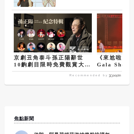
京劇丑角泰斗孫正陽辭世
《來尬啦！—M
10齣劇目限時免費觀賞大師
Gala Sho
身影
集台灣10年
Recommended by
焦點新聞