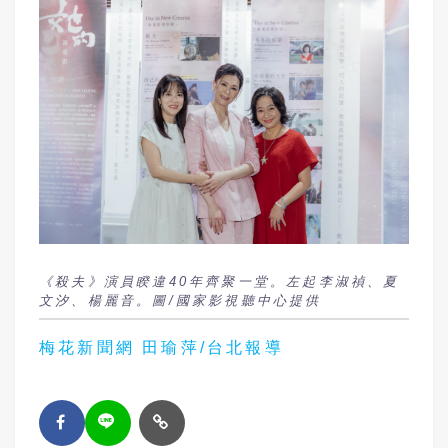
《殺夫》演員睽違40年齊聚一堂。左起李淑禎、夏
文汐、楊麗音。圖/國家影視聽中心提供
梅花新聞網 田瑜萍/台北報導