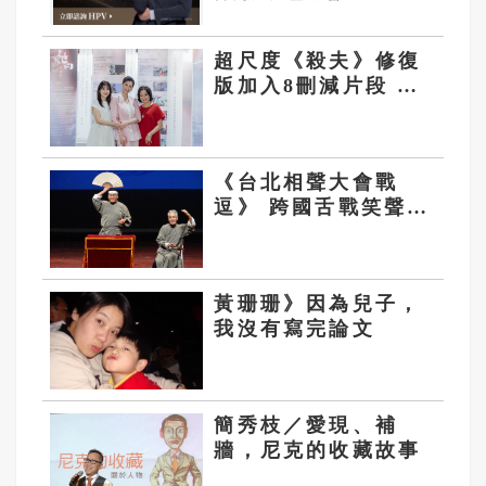
晚！
超尺度《殺夫》修復
版加入8刪減片段 58
歲夏文汐現模樣曝光
《台北相聲大會戰
逗》 跨國舌戰笑聲滿
場
黃珊珊》因為兒子，
我沒有寫完論文
簡秀枝／愛現、補
牆，尼克的收藏故事