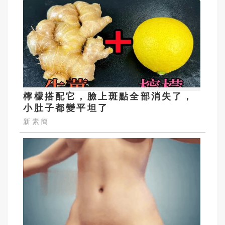
檸檬搭配它，臉上斑點全部消失了，
小肚子都變平坦了
新素簡