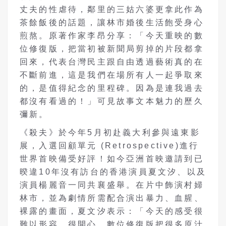
丈夫的性虐待，鄰里的三姑六婆更拿此作為
茶餘飯後的話題，讓林市婚後生活飽受身心
煎熬。原著作家李昂分享：「今天重映的數
位修復版，把當初被新聞局剪掉的片段都拿
回來，代表台灣民主跟自由透過藝術真的在
不斷前進，這是我們在場所有人一起爭取來
的，是值得紀念的里程碑。因為是連我過去
都沒有看過的！」可見故事文本魅力的歷久
彌新。
《殺夫》於今年5月初赴義大利參與遠東影
展，入選回顧單元 (Retrospective)進行
世界首映備受好評！如今亞洲首映邀請到已
暌違10年沒有訪台的香港演員夏文汐、以及
演員楊麗音一同共襄盛舉。在片中飾演村婦
林市，並為劇情所需配合演出暴力、血腥、
裸露的畫面，夏文汐表示：「今天的感受很
難以形容、很開心，數位修復版把很多原汁