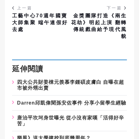
上一篇
下一篇
工藝中心70週年國寶
金獎團隊打造《兩生
大師集聚 端午連假好
花劫》明起上演 翻轉
去處
傳統戲曲給予現代風
貌
延伸閱讀
四大公共財姜棟元羨慕李鍾碩皮膚白
自曝在超
市被外甥出賣
Darren
邱凱偉聞孫安佐事件
分享小留學生經驗
唐治平坎坷身世曝光
從小沒有家嘆「活得好辛
苦」
樂風》這大學建校到底幾周年？