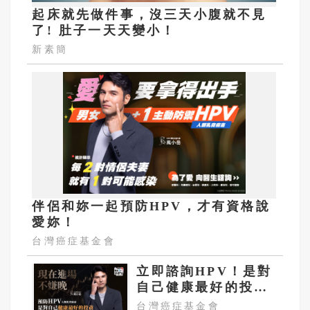
起床就先做件事，沒三天小腹就不見
了! 肚子一天天變小！
新素簡
伴侶和妳一起預防HPV，才有資格說
愛妳！
台灣癌症基金會
立即諮詢HPV！是對
自己健康最好的投
資，把握現在不嫌
台灣癌症基金會