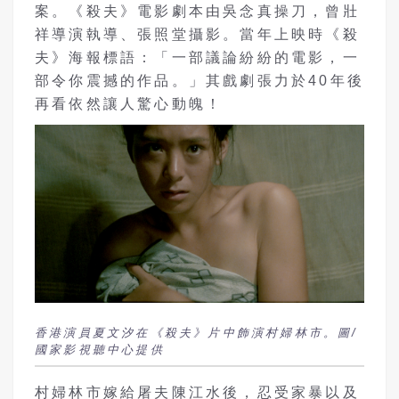
案。《殺夫》電影劇本由吳念真操刀，曾壯
祥導演執導、張照堂攝影。當年上映時《殺
夫》海報標語：「一部議論紛紛的電影，一
部令你震撼的作品。」其戲劇張力於40年後
再看依然讓人驚心動魄！
香港演員夏文汐在《殺夫》片中飾演村婦林市。圖/
國家影視聽中心提供
村婦林市嫁給屠夫陳江水後，忍受家暴以及