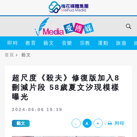
即時
教育
藝文
音樂
宗教
運動
旅遊
首頁
藝文
超尺度《殺夫》修復版加入8
刪減片段 58歲夏文汐現模樣
曝光
2024-06-06 19:19
藝文
列印
-
A
+