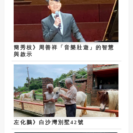
簡秀枝》周善祥「音樂壯遊」的智慧
與啟示
左化鵬》白沙灣別墅42號