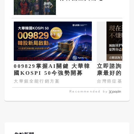
春花園」 相約試膽多
一人
009829掌握AI關鍵 大華韓
立即諮詢HP
國KOSPI 50今強勢開募
康最好的投
嫌晚！
大華銀全能行銷方案
台灣癌症基金會
Recommended by