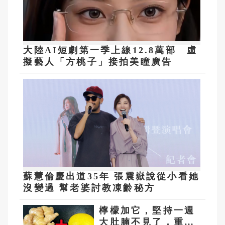
大陸AI短劇第一季上線12.8萬部 虛
擬藝人「方桃子」接拍美瞳廣告
蘇慧倫慶出道35年 張震嶽說從小看她
沒變過 幫老婆討教凍齡秘方
檸檬加它，堅持一週
大肚腩不見了，重新