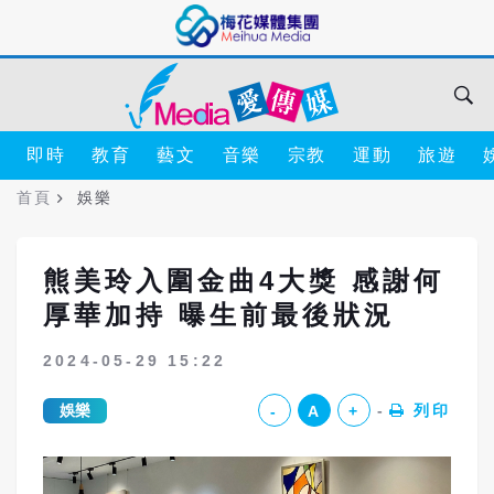
即時
教育
藝文
音樂
宗教
運動
旅遊
首頁
娛樂
熊美玲入圍金曲4大獎 感謝何
厚華加持 曝生前最後狀況
2024-05-29 15:22
娛樂
列印
-
A
+