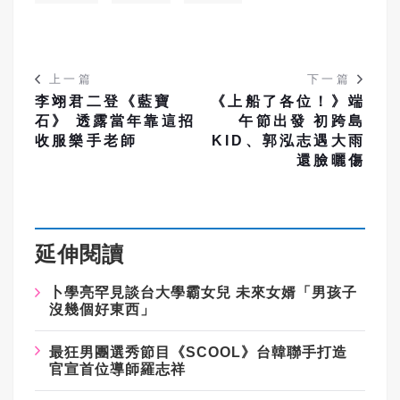
上一篇
下一篇
李翊君二登《藍寶
《上船了各位！》端
石》 透露當年靠這招
午節出發 初跨島
收服樂手老師
KID、郭泓志遇大雨
還臉曬傷
延伸閱讀
卜學亮罕見談台大學霸女兒
未來女婿「男孩子
沒幾個好東西」
最狂男團選秀節目《
SCOOL
》台韓聯手打造
官宣首位導師羅志祥