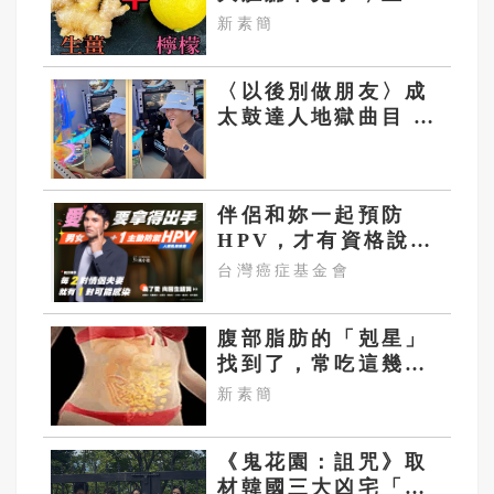
回到45公斤
新素簡
〈以後別做朋友〉成
太鼓達人地獄曲目 周
興哲本尊挑戰成績曝
光
伴侶和妳一起預防
HPV，才有資格說愛
妳！
台灣癌症基金會
腹部脂肪的「剋星」
找到了，常吃這幾
物，吃走大肚囊，瘦
新素簡
出小蠻腰
《鬼花園：詛咒》取
材韓國三大凶宅「長