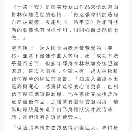
《一路平安》是熊美玲藉由作品來懷念與面
對林秋離過世的心情，「做這張專輯的過程
自己被療癒，沒想到《一路平安》對相同狀
態的歌迷也有同樣作用，很開心自己能這麼
做。」
熊美玲上一次入圍金曲獎是黃鶯鶯的〈哭
砂〉並拿下最佳作曲人獎項，出手成功率幾
乎是百分百，但多年隱身在林秋離身後照顧
家庭。這次入圍後，全家人有一起去林秋離
跟何厚華的牌位前稟告。「知道入圍說不出
是高興開心，感覺比這樣的心情更多，也相
信何厚華應該很欣慰。他在專輯完成後曾說
這是最後作品，之後就要退休雲遊四海，他
當時應該是知道了自己身體狀況才說這些
話，卻但沒有告訴周遭旁人。」
「做這張專輯失去跟獲得都很巨大。專輯概