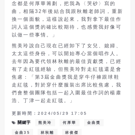
念都是何厚華籌劃，把我為〈哭砂〉寫的
曲，相隔32年後結合我跟秋離老師詞，重新
換一個面貌，這樣說起來，我對拿下最佳作
詞人這個獎的確比較期待，也感覺我好像可
以做一些事情。」
熊美玲說自己現在已經卸下了女兒、媳婦、
太太這些身份，可以開始專心當個唱作人。
去年因為要代領林秋離的最佳貢獻獎，已經
有了走紅毯經驗，但熊美玲對走紅毯還是會
焦慮：「第3屆金曲獎我是穿牛仔褲跟球鞋
走紅毯，對於穿什麼服裝出席比較焦慮，我
們會整個團隊包括一起入圍最佳作詞的楊肅
浩、丁津一起走紅毯。」
更新時間：2024/05/29 17:05
關鍵字
熊美玲
何厚華
金曲獎
金曲35
林秋離
林俊傑