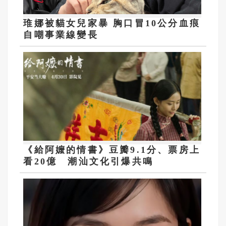
琟娜被貓女兒家暴 胸口冒10公分血痕
自嘲事業線變長
《給阿嬤的情書》豆瓣9.1分、票房上
看20億 潮汕文化引爆共鳴