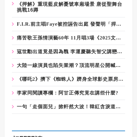
《押解》重現藍皮解憂號車廂場景
唐從聖舞台
挑戰
16
蹲
F.I.R.前主唱Faye被控誣告出庭 發聲明「捍衛詹雯婷三字」
痛苦歌王孫情演藝60年 11月唱3場《2025文平嫂重陽敬老感恩孫情演唱會》
寇世勳出道竟是因為醜 李運慶聽失智父講戀愛史唯一不忘老婆
大陸一線演員也陷失業潮？頂流明星公開喊話求戲拍
《哪吒2》擠下《蜘蛛人》躋身全球影史票房榜第7
李家同閱讀專欄：阿甘正傳究竟在講些什麼?
一句「走個面兒」掀軒然大波！韓紅含淚道歉稱退出公益 基金會回應：仍在第一線義診