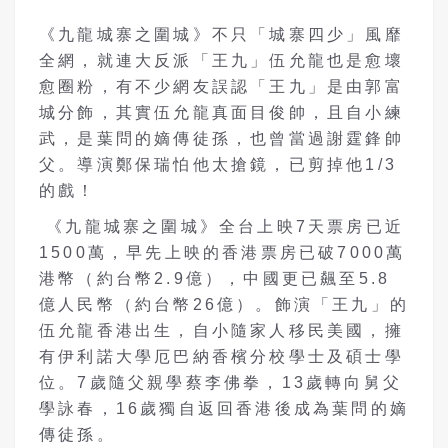
《九龍城寨之圍城》不只「城寨四少」風靡
全網，就連大反派「王九」伍允龍也是愈壞
愈圈粉，有不少網友誤認「王九」是由郭富
城分飾，其實伍允龍真面目俊帥，且自小練
武，是葉問的嫡傳徒孫，也曾當過謝霆鋒帥
父。導演鄭保瑞怕他太搶鏡，已剪掉他1/3
的戲！
《九龍城寨之圍城》全台上映7天票房已近
1500萬，早先上映的香港票房已破7000萬
港幣（約台幣2.9億），中國更已飆至5.8
億人民幣（約台幣26億）。飾演「王九」的
伍允龍香港出生，自小隨家人移民美國，擁
有伊利諾大學厄巴納香檳分校學士及碩士學
位。7歲隨父親學蔡李佛拳，13歲轉向舅父
學詠春，16歲獨自返回香港後成為葉問的嫡
傳徒孫。