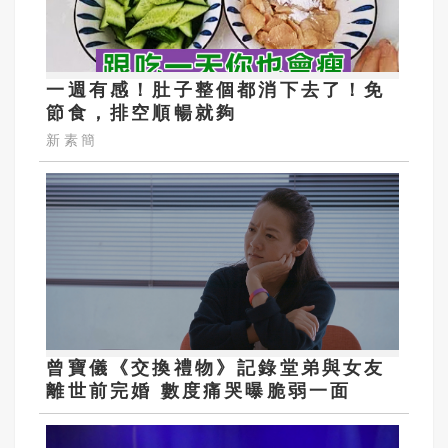
一週有感！肚子整個都消下去了！免
節食，排空順暢就夠
新素簡
曾寶儀《交換禮物》記錄堂弟與女友
離世前完婚 數度痛哭曝脆弱一面