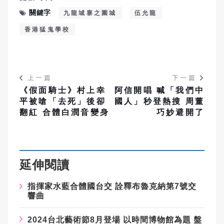
關鍵字
九龍城寨之圍城
伍允龍
香港猛鬼學校
上一篇
下一篇
《假面騎士》村上幸
阿信開唱 喊「我們中
平被嗆「去死」後卻
國人」秒登熱搜 周董
翻紅 合體白潤音變身
巧妙避開了
延伸閱讀
指揮家水藍合體國台交
詮釋布魯克納第
7
號交
響曲
2024
台北藝術節
8
月登場
以時間博物館為題
盤