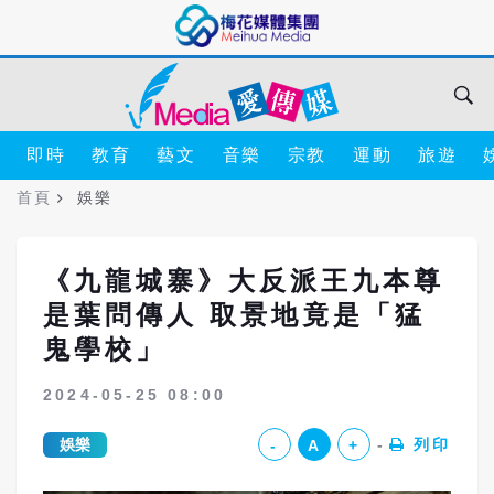
即時
教育
藝文
音樂
宗教
運動
旅遊
首頁
娛樂
《九龍城寨》大反派王九本尊
是葉問傳人 取景地竟是「猛
鬼學校」
2024-05-25 08:00
娛樂
列印
-
A
+