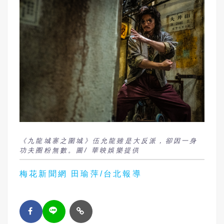
《九龍城寨之圍城》伍允龍雖是大反派，卻因一身
功夫圈粉無數。圖/ 華映娛樂提供
梅花新聞網 田瑜萍/台北報導