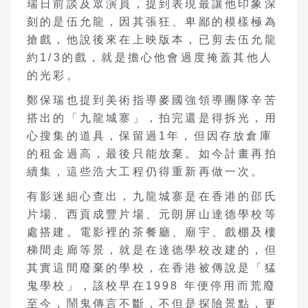
瑞日前談及眾演員，提到表現最讓他印象深
刻的是伍允龍，因其張狂、卑鄙的模樣極為
搶戲，他說後來在上映版本，已剪去伍允龍
約1/3的戲，就是擔心他會過度掩蓋其他人
的光彩。
鄭保瑞也提到美術指導麥國強領導團隊辛苦
搭出的「九龍城寨」，拍完還是得拆光，用
心搜集的道具，保留過1年，但因存放倉庫
的租金過高，最後只能放棄。如今計畫再拍
續集，這些浩大工程仍得重新再做一次。
有影迷細心查出，九龍城寨是在香港的邵氏
片場、西貢成豐片場、元朗屏山達德學校等
處搭建。電影裡的茶餐廳、廟宇、戲棚及樓
梯間走廊等景，就是在達德學校改建的，但
其實這間廢棄的學校，在香港被傳說是「猛
鬼學校」，該校早在1998 年便停用而荒廢
至今，鬧鬼傳言不斷，不但是探險景點，更