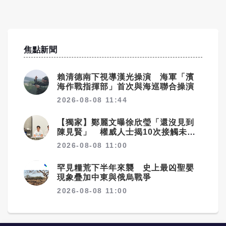
焦點新聞
賴清德南下視導漢光操演 海軍「濱
海作戰指揮部」首次與海巡聯合操演
2026-08-08 11:44
【獨家】鄭麗文曝徐欣瑩「還沒見到
陳見賢」 權威人士揭10次接觸未
果：整合最後一哩路
2026-08-08 11:00
罕見糧荒下半年來襲 史上最凶聖嬰
現象疊加中東與俄烏戰爭
2026-08-08 11:00