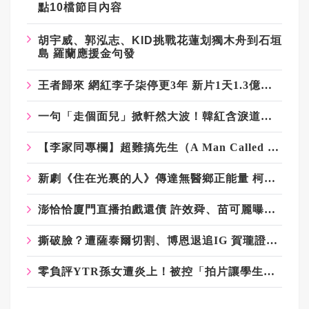
點
10
檔節目內容
胡宇威、郭泓志、
KID
挑戰花蓮划獨木舟到石垣
島
羅蘭應援金句發
王者歸來 網紅李子柒停更3年 新片1天1.3億次觀看
一句「走個面兒」掀軒然大波！韓紅含淚道歉稱退出公益 基金會回應：仍在第一線義診
【李家同專欄】超難搞先生（A Man Called Otto）
新劇《住在光裏的人》傳達無醫鄉正能量 柯淑勤體驗就醫辛苦
澎恰恰廈門直播拍戲還債 許效舜、苗可麗曝私下狀況
撕破臉？遭薩泰爾切割、博恩退追IG 賀瓏證實天殘是前女友
零負評YTR孫女遭炎上！被控「拍片讓學生請客」...她怒還原真相