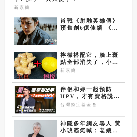
新素簡
肖戰《射雕英雄傳》
預售創6億佳績 《甄
嬛傳》皇后蔡少芬改
演郭靖媽
檸檬搭配它，臉上斑
點全部消失了，小肚
子都變平坦了
新素簡
伴侶和妳一起預防
HPV，才有資格說愛
妳！
台灣癌症基金會
神隱多年網友尋人 黃
小琥霸氣喊：老娘沒