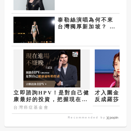
有消失 宣布7年喜訊
泰勒絲演唱為何不來
台灣獨厚新加坡？ 新
加坡文化部長給答案
立即諮詢HPV！是對自己健
才入圍金曲
康最好的投資，把握現在不
反成羅莎莎
嫌晚！
機
台灣癌症基金會
Recommended by