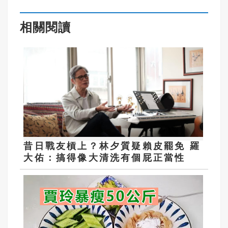
相關閱讀
昔日戰友槓上？林夕質疑賴皮罷免 羅
大佑：搞得像大清洗有個屁正當性