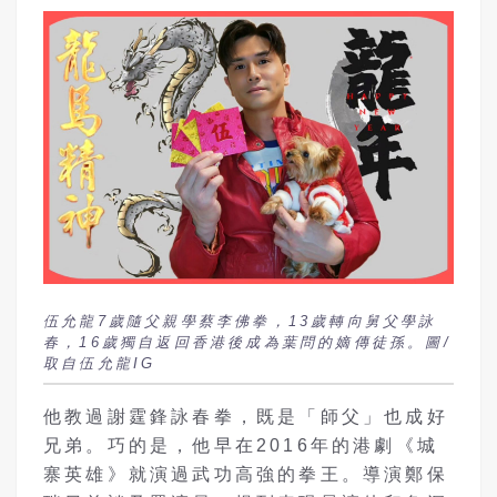
伍允龍7歲隨父親學蔡李佛拳，13歲轉向舅父學詠
春，16歲獨自返回香港後成為葉問的嫡傳徒孫。圖/
取自伍允龍IG
他教過謝霆鋒詠春拳，既是「師父」也成好
兄弟。巧的是，他早在2016年的港劇《城
寨英雄》就演過武功高強的拳王。導演鄭保