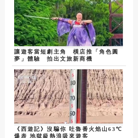
讓遊客當短劇主角 橫店推「角色圓
夢」體驗 拍出文旅新商機
《西遊記》沒騙你 吐魯番火焰山63℃
爆表 地獄級熱浪吸來遊客