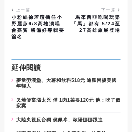
上一篇
下一篇
小粉絲徐若瑄擔任小
馬來西亞吃喝玩樂
野麗莎6/8高雄演唱
「馬」都有 5/24至
會嘉賓 將備好專輯要
27高雄旅展登場
簽名
延伸閱讀
麥當勞漢堡、大薯和飲料518元 通膨困擾美國
年輕人
叉燒便當漲太兇 僅 1肉1菜要120元 他：吃了個
寂寞
大陸央視反台獨 侯佩岑、歐陽娜娜跟進