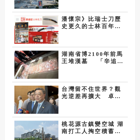
救援傷者陸續送醫
潘懷宗》比瑞士刀歷
史更久的士林百年製
刀技藝 北市府應協
助延續
湖南省博2100年前馬
王堆漢墓 「辛追夫
人」永生的執念
台灣留不住世界？觀
光逆差再擴大 卓揆
喊2026來台千萬人次
恐跳票
桃花源古鎮變空城 湖
南打工人掏空積蓄的
夢想變負債