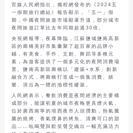
官媒
人民網
指出，攜程網發布的《2024五
一假期旅行總結》報告顯示，「五一」假
期，中國夜間旅遊市場顯著升溫，部分城市
夜間旅遊訂單比去年同期超過30倍。
央視網報導，夜幕降臨，江蘇鹽城鹽南高新
區的廊橋美好市集彙聚了超百家的品牌小
鋪，有美食、手作、文創、舞蹈等多種元
素，為遊客提供了一個多元化的夜間消費場
景。鹽南高新區廊橋以「建築+水系」創新
融合方式，將廊橋打造成一個集消費、娛
樂、演出為一體的地標性建築。
人民網表示，
餐飲
消費是夜間經濟的主要構
成部分，能讓初夏的城市夜晚更具煙火氣。
位於廣西南寧的埌西夜市人頭攢動，熱氣騰
騰的燒烤、香氣撲鼻的烤魚、清爽可口的甜
品……吆喝聲與歡笑聲交織出一幅充滿活力