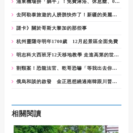
浦東機場拚「躺平」！免費淋浴、休息艙、0元外送 過夜不煎熬
去阿勒泰旅遊的人膀胱快炸了！新疆的美麗與哀愁
謎卡》關於哥斯大黎加的那些事
杭州靈隱寺明年1700歲 12月起景區全面免費
明志科大西班牙12天移地教學 走進高第的世界 走出設計的疆界
割頸案！恐龍法官、乾哥恐嚇「等我出去你就知」掀眾怒 兇嫌爸媽被肉搜
俄烏和談的啟發 金正恩想繞過南韓跟川普直接談和
相關閱讀